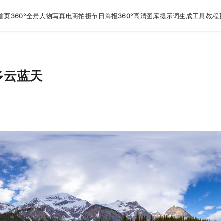
首页
360°全景
人物写真
电商拍摄
节日海报
360°高清图库
提示词生成工具
教程
多云蓝天