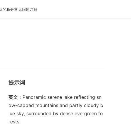
我的积分
常见问题
注册
提示词
英文
：Panoramic serene lake reflecting sn
ow-capped mountains and partly cloudy b
lue sky, surrounded by dense evergreen fo
rests.