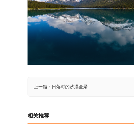
上一篇：日落时的沙漠全景
文
章
导
相关推荐
航