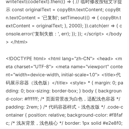
writeText(codeText).then(() => { // 临时修改按钮文字提
示 const originalText = copyBtn.textContent; copyBt
n.textContent = '已复制'; setTimeout(() => { copyBtn.t
extContent = originalText; }, 2000); }).catch(err => { c
onsole.error('复制失败：', err); }); }); </script> </body
> </html>
<!DOCTYPE html> <html lang="zh-CN"> <head> <m
eta charset="UTF-8"> <meta name="viewport" conte
nt="width=device-width, initial-scale=1.0"> <title>代
码展示容器（浅色版）</title> <style> * { margin: 0; pa
dding: 0; box-sizing: border-box; } body { backgroun
d-color: #ffffff; /* 页面背景改为白色，适配浅色容器 */
padding: 2rem; } /* 代码容器样式 - 浅色改版 */ .code-c
ontainer { position: relative; background-color: #f8faf
c; /* 浅灰背景，浅色核心 */ border: 1px solid #e2e8f0;