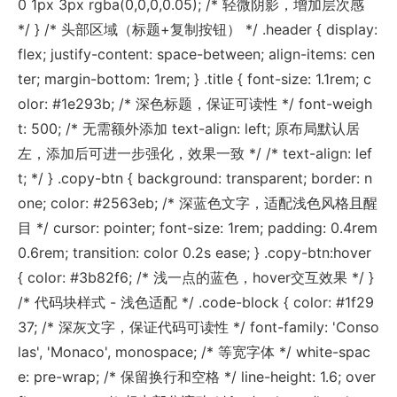
0 1px 3px rgba(0,0,0,0.05); /* 轻微阴影，增加层次感
*/ } /* 头部区域（标题+复制按钮） */ .header { display:
flex; justify-content: space-between; align-items: cen
ter; margin-bottom: 1rem; } .title { font-size: 1.1rem; c
olor: #1e293b; /* 深色标题，保证可读性 */ font-weigh
t: 500; /* 无需额外添加 text-align: left; 原布局默认居
左，添加后可进一步强化，效果一致 */ /* text-align: lef
t; */ } .copy-btn { background: transparent; border: n
one; color: #2563eb; /* 深蓝色文字，适配浅色风格且醒
目 */ cursor: pointer; font-size: 1rem; padding: 0.4rem
0.6rem; transition: color 0.2s ease; } .copy-btn:hover
{ color: #3b82f6; /* 浅一点的蓝色，hover交互效果 */ }
/* 代码块样式 - 浅色适配 */ .code-block { color: #1f29
37; /* 深灰文字，保证代码可读性 */ font-family: 'Conso
las', 'Monaco', monospace; /* 等宽字体 */ white-spac
e: pre-wrap; /* 保留换行和空格 */ line-height: 1.6; over