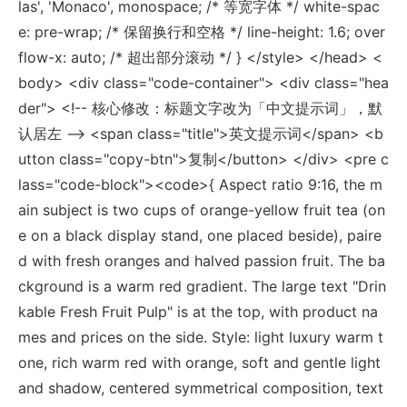
las', 'Monaco', monospace; /* 等宽字体 */ white-spac
e: pre-wrap; /* 保留换行和空格 */ line-height: 1.6; over
flow-x: auto; /* 超出部分滚动 */ } </style> </head> <
body> <div class="code-container"> <div class="hea
der"> <!-- 核心修改：标题文字改为「中文提示词」，默
认居左 --> <span class="title">英文提示词</span> <b
utton class="copy-btn">复制</button> </div> <pre c
lass="code-block"><code>{ Aspect ratio 9:16, the m
ain subject is two cups of orange-yellow fruit tea (on
e on a black display stand, one placed beside), paire
d with fresh oranges and halved passion fruit. The ba
ckground is a warm red gradient. The large text "Drin
kable Fresh Fruit Pulp" is at the top, with product na
mes and prices on the side. Style: light luxury warm t
one, rich warm red with orange, soft and gentle light
and shadow, centered symmetrical composition, text