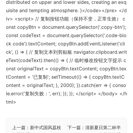
distributed on upper and lower sides, creating an exq
uisite and tempting atmosphere. }</code></pre> </d
iv> <script> // 复制按钮功能（保持不变，正常生效） c
onst copyBtn = document.querySelector('.copy-btn');
const codeText = document.querySelector('.code-blo
ck code').textContent; copyBtn.addEventListener('cli
ck', () => { // 复制文本到剪贴板 navigator.clipboard.writ
eText(codeText).then(() => { // 临时修改按钮文字提示 c
onst originalText = copyBtn.textContent; copyBtn.tex
tContent = '已复制'; setTimeout(() => { copyBtn.textC
ontent = originalText; }, 2000); }).catch(err => { conso
le.error('复制失败：', err); }); }); </script> </body> </h
tml>
上一篇：新中式国风荔枝
下一篇：清新夏日第二杯半
文