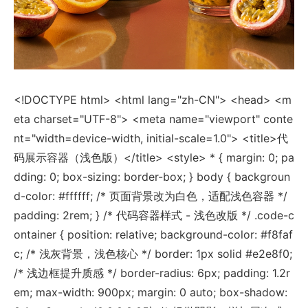
<!DOCTYPE html> <html lang="zh-CN"> <head> <m
eta charset="UTF-8"> <meta name="viewport" conte
nt="width=device-width, initial-scale=1.0"> <title>代
码展示容器（浅色版）</title> <style> * { margin: 0; pa
dding: 0; box-sizing: border-box; } body { backgroun
d-color: #ffffff; /* 页面背景改为白色，适配浅色容器 */
padding: 2rem; } /* 代码容器样式 - 浅色改版 */ .code-c
ontainer { position: relative; background-color: #f8faf
c; /* 浅灰背景，浅色核心 */ border: 1px solid #e2e8f0;
/* 浅边框提升质感 */ border-radius: 6px; padding: 1.2r
em; max-width: 900px; margin: 0 auto; box-shadow: