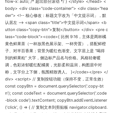
flow-x: auto; /* 超出部分滚动 */ } </style> </head> <
body> <div class="code-container"> <div class="hea
der"> <!-- 核心修改：标题文字改为「中文提示词」，默
认居左 --> <span class="title">中文提示词</span> <b
utton class="copy-btn">复制</button> </div> <pre c
lass="code-block"><code>{ 比例 9:16，主体是两杯橘
黄色鲜果茶（一杯放黑色展示架、一杯旁置），搭配鲜橙
子、对半百香果；背景为暖红色渐变。文字居上是 “喝得
到的鲜果粒” 大字，侧边标产品名与价格。风格轻奢暖
调，色彩浓郁暖红配橘黄，光影柔和温润，构图居中对
称，文字分上下侧，氛围精致诱人。 }</code></pre> </
div> <script> // 复制按钮功能（保持不变，正常生效）
const copyBtn = document.querySelector('.copy-bt
n'); const codeText = document.querySelector('.code
-block code').textContent; copyBtn.addEventListener
('click', () => { // 复制文本到剪贴板 navigator.clipboard.