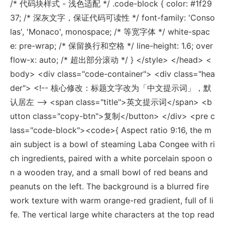
/* 代码块样式 - 浅色适配 */ .code-block { color: #1f29
37; /* 深灰文字，保证代码可读性 */ font-family: 'Conso
las', 'Monaco', monospace; /* 等宽字体 */ white-spac
e: pre-wrap; /* 保留换行和空格 */ line-height: 1.6; over
flow-x: auto; /* 超出部分滚动 */ } </style> </head> <
body> <div class="code-container"> <div class="hea
der"> <!-- 核心修改：标题文字改为「中文提示词」，默
认居左 --> <span class="title">英文提示词</span> <b
utton class="copy-btn">复制</button> </div> <pre c
lass="code-block"><code>{ Aspect ratio 9:16, the m
ain subject is a bowl of steaming Laba Congee with ri
ch ingredients, paired with a white porcelain spoon o
n a wooden tray, and a small bowl of red beans and
peanuts on the left. The background is a blurred fire
work texture with warm orange-red gradient, full of li
fe. The vertical large white characters at the top read