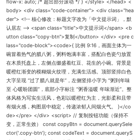
flow-x: auto; /* 超出部分滚动 */ } </style> </head> <
body> <div class="code-container"> <div class="hea
der"> <!-- 核心修改：标题文字改为「中文提示词」，默
认居左 --> <span class="title">中文提示词</span> <b
utton class="copy-btn">复制</button> </div> <pre c
lass="code-block"><code>{ 比例 9:16，画面主体为一
碗冒着热气的腊八粥，粥料饱满丰富，搭配白色瓷勺放置
在木质托盘上，左侧点缀盛着红豆、花生的小碗。背景是
暖橙红渐变的模糊烟火纹理，充满生活感。顶部竖排白色
大字呈现 “过了腊八就是年”，左侧竖排小字为 “粥到年味
至 心暖盼团圆”，底部小字标注 “粥香溢暖 年味渐近”。整
体风格为写实生活风，色彩以暖橙红为主，光影柔和且带
有烟火感，构图居中稳定，传递浓郁人间烟火气。 }</co
de></pre> </div> <script> // 复制按钮功能（保持不
变，正常生效） const copyBtn = document.querySele
ctor('.copy-btn'); const codeText = document.queryS