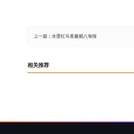
上一篇：水墨红马童趣腊八海报
文
章
导
相关推荐
航