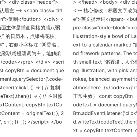
r"> <div class="header">
> </head> <body> <div cla
> <span class="titl
<!-- 核心修改：标题文字改为「中
n">复制</button> </div> <
e">英文提示词</span> <butto
 9:16，画面主体是插画风格的腊八粥
pre class="code-block"><co
八” 的日历本，点缀梅花枝、
illustration-style bowl of 
”，右侧小字标注 “粥香溢，
ext to a calendar marked 
色彩以粉橙暖调为主，笔触柔
nd firework patterns. The
</pre> </div> <scri
th small text "粥香溢，人心暖 年
pyBtn = document.que
ng illustration, with pink 
ument.querySelector('.code-
rokes, balanced asymmetri
ner('click', () => { // 复制
atmosphere. }</code><
Text).then(() => { // 临时修
正常生效） const copyBtn = do
tContent; copyBtn.textCo
odeText = document.queryS
Content = originalText; }, 2
Btn.addEventListener('cli
err); }); }); </script> </bo
d.writeText(codeText).th
xt = copyBtn.textContent;