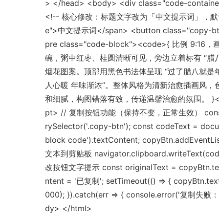
> </head> <body> <div class="code-containe
<!-- 核心修改：标题文字改为「中文提示词」，默认居左 --
e">中文提示词</span> <button class="copy-bt
pre class="code-block"><code>{ 比例
碗，粥中红枣、桂圆清晰可见，旁边立着标有 “腊
烟花图案。顶部用黑色书法体呈现 “过了腊八就是年
人心暖 年味渐浓”。整体风格为清新治愈插画风，
和细腻，构图错落有致，传递温馨治愈的氛围。 }</code>
pt> // 复制按钮功能（保持不变，正常生效） const co
rySelector('.copy-btn'); const codeText = doc
block code').textContent; copyBtn.addEventListe
文本到剪贴板 navigator.clipboard.writeText(code
改按钮文字提示 const originalText = copyBtn.tex
ntent = '已复制'; setTimeout(() => { copyBtn.text
000); }).catch(err => { console.error('复制失败：', 
dy> </html>