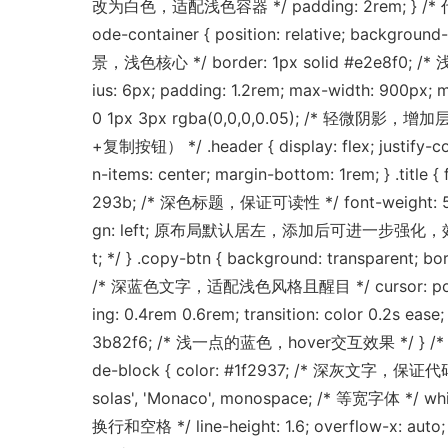
改为白色，适配浅色容器 */ padding: 2rem; } /*
ode-container { position: relative; backgroun
景，浅色核心 */ border: 1px solid #e2e8f0; /
ius: 6px; padding: 1.2rem; max-width: 900px; 
0 1px 3px rgba(0,0,0,0.05); /* 轻微阴影，
+复制按钮） */ .header { display: flex; justify-co
n-items: center; margin-bottom: 1rem; } .title { 
293b; /* 深色标题，保证可读性 */ font-weight: 5
gn: left; 原布局默认居左，添加后可进一步强化，效果一致 *
t; */ } .copy-btn { background: transparent; bo
/* 深蓝色文字，适配浅色风格且醒目 */ cursor: pointer
ing: 0.4rem 0.6rem; transition: color 0.2s ease;
3b82f6; /* 浅一点的蓝色，hover交互效果 */ } /
de-block { color: #1f2937; /* 深灰文字，保证代码
solas', 'Monaco', monospace; /* 等宽字体 */ wh
换行和空格 */ line-height: 1.6; overflow-x: aut