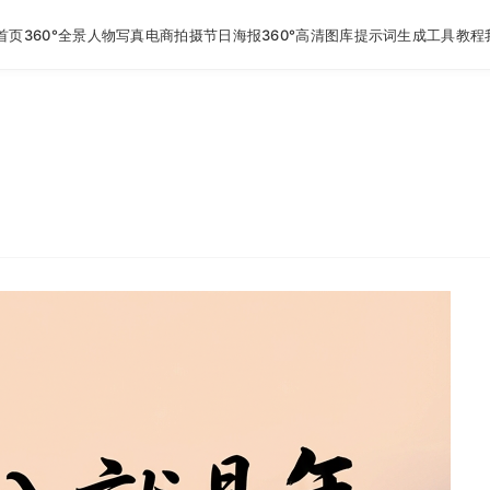
首页
360°全景
人物写真
电商拍摄
节日海报
360°高清图库
提示词生成工具
教程