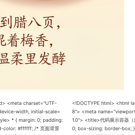
d> <meta charset="UTF-
<!DOCTYPE html> <html l
ice-width, initial-scale=
8"> <meta name="viewport"
 * { margin: 0; padding:
1.0"> <title>代码展示容器（浅色版
d-color: #ffffff; /* 页面背景
0; box-sizing: border-box;