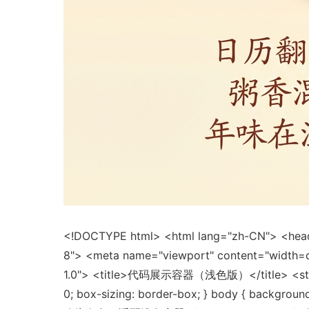
<!DOCTYPE html> <html lang="zh-CN"> <hea
8"> <meta name="viewport" content="width=dev
1.0"> <title>代码展示容器（浅色版）</title> <style>
0; box-sizing: border-box; } body { backgroun