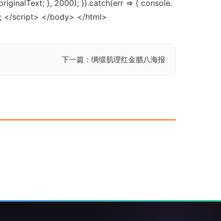
iginalText; }, 2000); }).catch(err => { console.
); </script> </body> </html>
下一篇：绸缎肌理红金腊八海报