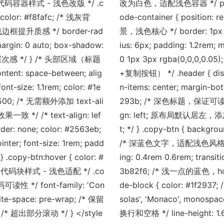
 代码容器样式 - 浅色改版 */ .c
改为白色，适配浅色容器 */ paddi
d-color: #f8fafc; /* 浅灰背
ode-container { position: 
* 浅边框提升质感 */ border-rad
景，浅色核心 */ border: 1px 
margin: 0 auto; box-shadow:
ius: 6px; padding: 1.2rem;
增加层次感 */ } /* 头部区域（标题
0 1px 3px rgba(0,0,0,
ntent: space-between; alig
+复制按钮） */ .header { displa
font-size: 1.1rem; color: #1e
n-items: center; margin-botto
00; /* 无需额外添加 text-ali
293b; /* 深色标题，保证可读性 *
/ /* text-align: lef
gn: left; 原布局默认居左，添加
rder: none; color: #2563eb;
t; */ } .copy-btn { backgro
; font-size: 1rem; padd
/* 深蓝色文字，适配浅色风格且醒目 */ 
 } .copy-btn:hover { color: #
ing: 0.4rem 0.6rem; transiti
* 代码块样式 - 浅色适配 */ .co
3b82f6; /* 浅一点的蓝色，ho
可读性 */ font-family: 'Con
de-block { color: #1f29
ite-space: pre-wrap; /* 保留
solas', 'Monaco', monospa
o; /* 超出部分滚动 */ } </style
换行和空格 */ line-height: 1.