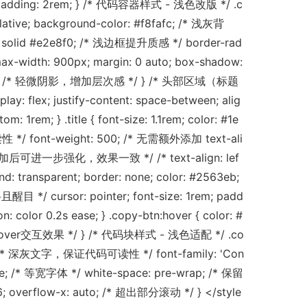
ng: 2rem; } /* 代码容器样式 - 浅色改版 */ .c
relative; background-color: #f8fafc; /* 浅灰背
solid #e2e8f0; /* 浅边框提升质感 */ border-rad
 max-width: 900px; margin: 0 auto; box-shadow:
0.05); /* 轻微阴影，增加层次感 */ } /* 头部区域（标题
y: flex; justify-content: space-between; alig
m: 1rem; } .title { font-size: 1.1rem; color: #1e
/ font-weight: 500; /* 无需额外添加 text-ali
后可进一步强化，效果一致 */ /* text-align: lef
und: transparent; border: none; color: #2563eb;
cursor: pointer; font-size: 1rem; padd
on: color 0.2s ease; } .copy-btn:hover { color: #
ver交互效果 */ } /* 代码块样式 - 浅色适配 */ .co
37; /* 深灰文字，保证代码可读性 */ font-family: 'Con
ce; /* 等宽字体 */ white-space: pre-wrap; /* 保留
6; overflow-x: auto; /* 超出部分滚动 */ } </style