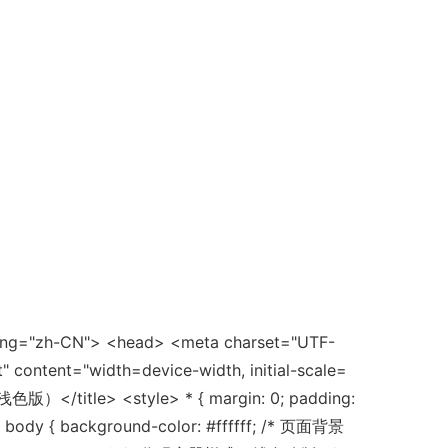
ang="zh-CN"> <head> <meta charset="UTF-
 content="width=device-width, initial-scale=
）</title> <style> * { margin: 0; padding:
 } body { background-color: #ffffff; /* 页面背景