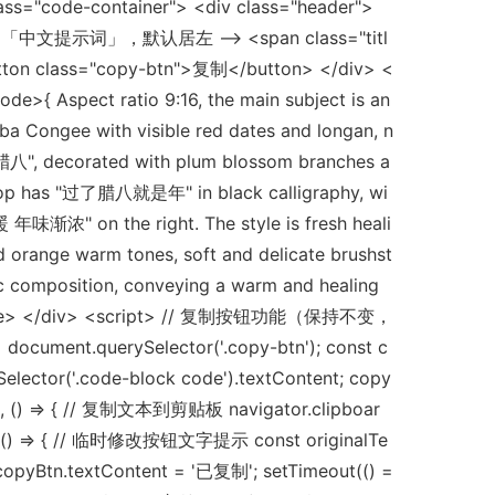
ss="code-container"> <div class="header">
文提示词」，默认居左 --> <span class="titl
n class="copy-btn">复制</button> </div> <
de>{ Aspect ratio 9:16, the main subject is an
Laba Congee with visible red dates and longan, n
"腊八", decorated with plum blossom branches a
 top has "过了腊八就是年" in black calligraphy, wi
味渐浓" on the right. The style is fresh heali
and orange warm tones, soft and delicate brushst
c composition, conveying a warm and healing
/pre> </div> <script> // 复制按钮功能（保持不变，
cument.querySelector('.copy-btn'); const c
elector('.code-block code').textContent; copy
ck', () => { // 复制文本到剪贴板 navigator.clipboar
en(() => { // 临时修改按钮文字提示 const originalTe
 copyBtn.textContent = '已复制'; setTimeout(() =