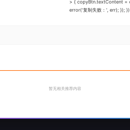
> { copyBtn.textContent = or
error('复制失败：', err); }); }
暂无相关推荐内容