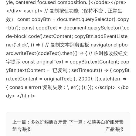
yle, centered focused composition. }</code></pre>
</div> <script> // 复制按钮功能（保持不变，正常生
效） const copyBtn = document.querySelector('.copy
-btn'); const codeText = document.querySelector('.co
de-block code').textContent; copyBtn.addEventListe
ner('click', () => { // 复制文本到剪贴板 navigator.clipbo
ard.writeText(codeText).then(() => { // 临时修改按钮文
字提示 const originalText = copyBtn.textContent; cop
yBtn.textContent = '已复制'; setTimeout(() => { copyBt
n.textContent = originalText; }, 2000); }).catch(err =>
{ console.error('复制失败：', err); }); }); </script> </bo
dy> </html>
上一篇：多效护龈馥香牙膏
下一篇：祛渍美白护龈牙膏
文
组合海报
产品海报
章