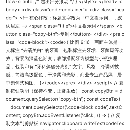
flow-x: auto; /* 超出部分滚动 */ } </style> </head> <
body> <div class="code-container"> <div class="hea
der"> <!-- 核心修改：标题文字改为「中文提示词」，默
认居左 --> <span class="title">中文提示词</span> <b
utton class="copy-btn">复制</button> </div> <pre c
lass="code-block"><code>{ 比例 9:16，画面主体是一
支标注 “去渍美白” 的牙膏，包装标注去牙垢、牙菌斑等功
效，背景为深蓝色渐变；底部搭配牙齿模型与小瓶护理
品，包装印有 “牙科藻酸分离剂” 文字。风格：冷调科技
感，简洁高级配色，干净柔和光影，商业专业产品风，居
中聚焦式构图。 }</code></pre> </div> <script> // 复
制按钮功能（保持不变，正常生效） const copyBtn = d
ocument.querySelector('.copy-btn'); const codeText
= document.querySelector('.code-block code').textC
ontent; copyBtn.addEventListener('click', () => { // 复
制文本到剪贴板 navigator.clipboard.writeText(codeTex