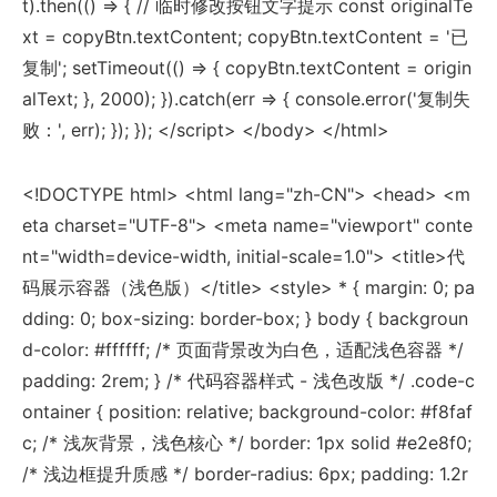
t).then(() => { // 临时修改按钮文字提示 const originalTe
xt = copyBtn.textContent; copyBtn.textContent = '已
复制'; setTimeout(() => { copyBtn.textContent = origin
alText; }, 2000); }).catch(err => { console.error('复制失
败：', err); }); }); </script> </body> </html>
<!DOCTYPE html> <html lang="zh-CN"> <head> <m
eta charset="UTF-8"> <meta name="viewport" conte
nt="width=device-width, initial-scale=1.0"> <title>代
码展示容器（浅色版）</title> <style> * { margin: 0; pa
dding: 0; box-sizing: border-box; } body { backgroun
d-color: #ffffff; /* 页面背景改为白色，适配浅色容器 */
padding: 2rem; } /* 代码容器样式 - 浅色改版 */ .code-c
ontainer { position: relative; background-color: #f8faf
c; /* 浅灰背景，浅色核心 */ border: 1px solid #e2e8f0;
/* 浅边框提升质感 */ border-radius: 6px; padding: 1.2r