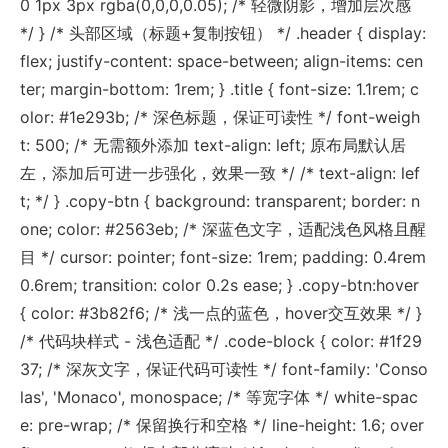
0 1px 3px rgba(0,0,0,0.05); /* 轻微阴影，增加层次感
*/ } /* 头部区域（标题+复制按钮） */ .header { display:
flex; justify-content: space-between; align-items: cen
ter; margin-bottom: 1rem; } .title { font-size: 1.1rem; c
olor: #1e293b; /* 深色标题，保证可读性 */ font-weigh
t: 500; /* 无需额外添加 text-align: left; 原布局默认居
左，添加后可进一步强化，效果一致 */ /* text-align: lef
t; */ } .copy-btn { background: transparent; border: n
one; color: #2563eb; /* 深蓝色文字，适配浅色风格且醒
目 */ cursor: pointer; font-size: 1rem; padding: 0.4rem
0.6rem; transition: color 0.2s ease; } .copy-btn:hover
{ color: #3b82f6; /* 浅一点的蓝色，hover交互效果 */ }
/* 代码块样式 - 浅色适配 */ .code-block { color: #1f29
37; /* 深灰文字，保证代码可读性 */ font-family: 'Conso
las', 'Monaco', monospace; /* 等宽字体 */ white-spac
e: pre-wrap; /* 保留换行和空格 */ line-height: 1.6; over