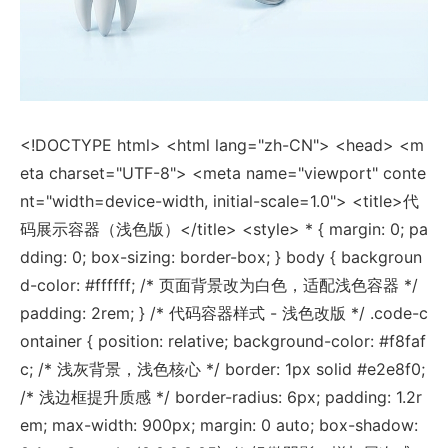
<!DOCTYPE html> <html lang="zh-CN"> <head> <m
eta charset="UTF-8"> <meta name="viewport" conte
nt="width=device-width, initial-scale=1.0"> <title>代
码展示容器（浅色版）</title> <style> * { margin: 0; pa
dding: 0; box-sizing: border-box; } body { backgroun
d-color: #ffffff; /* 页面背景改为白色，适配浅色容器 */
padding: 2rem; } /* 代码容器样式 - 浅色改版 */ .code-c
ontainer { position: relative; background-color: #f8faf
c; /* 浅灰背景，浅色核心 */ border: 1px solid #e2e8f0;
/* 浅边框提升质感 */ border-radius: 6px; padding: 1.2r
em; max-width: 900px; margin: 0 auto; box-shadow: