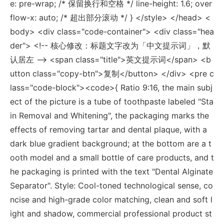
e: pre-wrap; /* 保留换行和空格 */ line-height: 1.6; over
flow-x: auto; /* 超出部分滚动 */ } </style> </head> <
body> <div class="code-container"> <div class="hea
der"> <!-- 核心修改：标题文字改为「中文提示词」，默
认居左 --> <span class="title">英文提示词</span> <b
utton class="copy-btn">复制</button> </div> <pre c
lass="code-block"><code>{ Ratio 9:16, the main subj
ect of the picture is a tube of toothpaste labeled "Sta
in Removal and Whitening", the packaging marks the
effects of removing tartar and dental plaque, with a
dark blue gradient background; at the bottom are a t
ooth model and a small bottle of care products, and t
he packaging is printed with the text "Dental Alginate
Separator". Style: Cool-toned technological sense, co
ncise and high-grade color matching, clean and soft l
ight and shadow, commercial professional product st