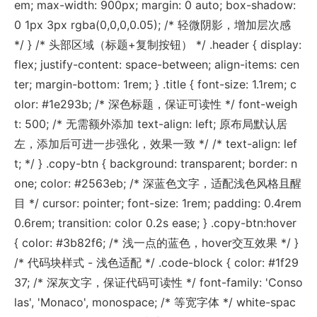
em; max-width: 900px; margin: 0 auto; box-shadow:
0 1px 3px rgba(0,0,0,0.05); /* 轻微阴影，增加层次感
*/ } /* 头部区域（标题+复制按钮） */ .header { display:
flex; justify-content: space-between; align-items: cen
ter; margin-bottom: 1rem; } .title { font-size: 1.1rem; c
olor: #1e293b; /* 深色标题，保证可读性 */ font-weigh
t: 500; /* 无需额外添加 text-align: left; 原布局默认居
左，添加后可进一步强化，效果一致 */ /* text-align: lef
t; */ } .copy-btn { background: transparent; border: n
one; color: #2563eb; /* 深蓝色文字，适配浅色风格且醒
目 */ cursor: pointer; font-size: 1rem; padding: 0.4rem
0.6rem; transition: color 0.2s ease; } .copy-btn:hover
{ color: #3b82f6; /* 浅一点的蓝色，hover交互效果 */ }
/* 代码块样式 - 浅色适配 */ .code-block { color: #1f29
37; /* 深灰文字，保证代码可读性 */ font-family: 'Conso
las', 'Monaco', monospace; /* 等宽字体 */ white-spac