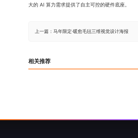
大的 AI 算力需求提供了自主可控的硬件底座。
上一篇：马年限定·暖愈毛毡三维视觉设计海报
文
章
导
相关推荐
航