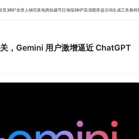
首页
360°全景
人物写真
电商拍摄
节日海报
360°高清图库
提示词生成工具
教程
大关，Gemini 用户激增逼近 ChatGPT