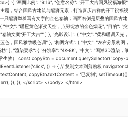
k"><code>{ "{ "画面比例": "9:16", "创意名称": "开工大吉国风
开工大吉为主题，结合国风古建筑与醒狮元素，打造喜庆吉祥的开工祝福视觉" }
只醒狮举着写有文字的金色卷轴；画面右侧是层叠的国风古建筑，搭配红
 { "中文": "暖橙黄色渐变天空，点缀绽放的金色烟花", "目的": "突
": [ "卷轴文案“开工大吉”" ] }, "光影设计": { "中文": "柔
、藏蓝色，国风雅致暖色调" }, "构图方式": { "中文": "左
蓬勃" ], "渲染要求": { "分辨率": "4K-8K", "中文": "国潮3D渲
nst copyBtn = document.querySelector('.copy-btn')
dEventListener('click', () => { // 复制文本到剪贴板 navigator.cl
ontent; copyBtn.textContent = '已复制'; setTimeout(() => 
err); }); }); </script> </body> </html>