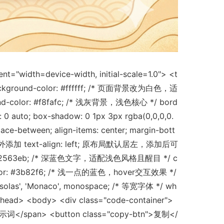
"width=device-width, initial-scale=1.0"> <t
 background-color: #ffffff; /* 页面背景改为白色，适
ound-color: #f8fafc; /* 浅灰背景，浅色核心 */ bord
 0 auto; box-shadow: 0 1px 3px rgba(0,0,0,0.
between; align-items: center; margin-bott
 /* 无需额外添加 text-align: left; 原布局默认居左，添加后可
 color: #2563eb; /* 深蓝色文字，适配浅色风格且醒目 */ c
ver { color: #3b82f6; /* 浅一点的蓝色，hover交互效果 */
las', 'Monaco', monospace; /* 等宽字体 */ wh
/head> <body> <div class="code-container">
/span> <button class="copy-btn">复制</