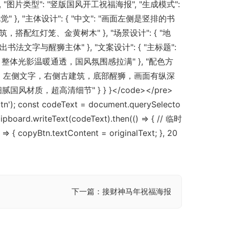
祝福海报", "图片类型": "竖版国风开工祝福海报", "生成模式":
, "主体设计": { "中文": "画面左侧是竖排的书
灯笼、金黄树木" }, "场景设计": { "地
出书法文字与醒狮主体" }, "文案设计": { "主标题":
和暖调天光，整体光影温暖通透，国风氛围感拉满" }, "配色方
右分景构图，左侧文字，右侧古建筑，底部醒狮，画面有纵深
染，细腻国风材质，超高清细节" } } }</code></pre>
; const codeText = document.querySelecto
ipboard.writeText(codeText).then(() => { // 临时
{ copyBtn.textContent = originalText; }, 20
下一篇：接财神马年祝福海报