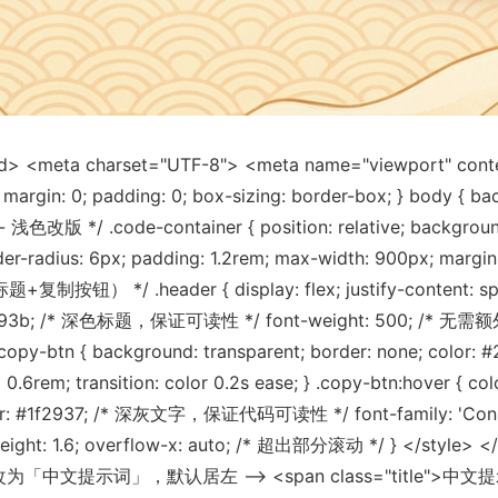
 <meta charset="UTF-8"> <meta name="viewport" content=
gin: 0; padding: 0; box-sizing: border-box; } body {
改版 */ .code-container { position: relative; backgr
radius: 6px; padding: 1.2rem; max-width: 900px; margin:
*/ .header { display: flex; justify-content: space-
color: #1e293b; /* 深色标题，保证可读性 */ font-weight: 500;
 .copy-btn { background: transparent; border: none;
4rem 0.6rem; transition: color 0.2s ease; } .copy-btn:ho
r: #1f2937; /* 深灰文字，保证代码可读性 */ font-family: 'Conso
ight: 1.6; overflow-x: auto; /* 超出部分滚动 */ } </style> <
改为「中文提示词」，默认居左 --> <span class="title">中文提示词<