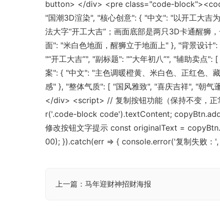
button> </div> <pre class="code-bloc
"国潮3D渲染", "核心创意": { "中文": "以
法大字“开工大吉”；画面底部是两只3D卡通醒狮，一
面": "米白色地面，醒狮立于地面上" }, "背景设计":
"“开工大吉”", "副标题": "“大年初八”", "辅助卖点
案": { "中文": "主色调暖橙黄、米白色、正红色
感" }, "整体气质": [ "国风雅致", "喜庆吉祥", "朝气
</div> <script> // 复制按钮功能（保持不变，正常生效） co
r('.code-block code').textContent; copyBtn.ad
修改按钮文字提示 const originalText = copyBtn.textC
00); }).catch(err => { console.error('复制失败：', 
上一篇：马年迎财神招财海报
文
章
导