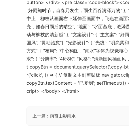
button> </div> <pre class="code-block"
"好雨知时节，当春乃发生，雨生百谷润泽万物" }, "主
中上，柳枝从画面右下延伸至画面中，飞燕在画面左侧飞
亮，如春日雨后的晴空", "地面": "水面基底，涟漪层
动与柳枝的清新感" }, "文案设计": { "主文案":
国风", "灵动治愈"], "光影设计": { "光线": "明
方式": { "布局": "中心构图，“雨水”字体为视觉核
求": { "分辨率": "4K-8K", "风格": "清新国风
t copyBtn = document.querySelector('.copy-bt
r('click', () => { // 复制文本到剪贴板 navigator.c
copyBtn.textContent = '已复制'; setTimeout(() => 
cript> </body> </html>
上一篇：雨帘山影雨水
文
章