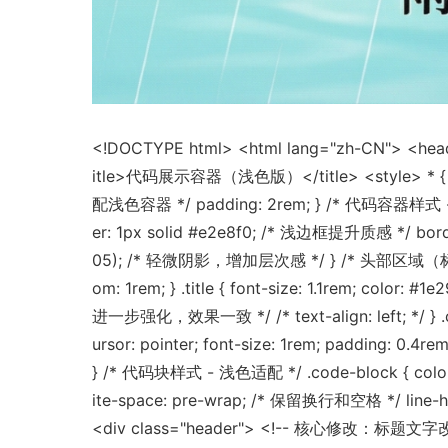
<!DOCTYPE html> <html lang="zh-CN"> <head>
itle>代码展示容器（浅色版）</title> <style> * { mar
配浅色容器 */ padding: 2rem; } /* 代码容器样式 - 浅色
er: 1px solid #e2e8f0; /* 浅边框提升质感 */ border-
05); /* 轻微阴影，增加层次感 */ } /* 头部区域（标题+复制按钮） 
om: 1rem; } .title { font-size: 1.1rem; 
进一步强化，效果一致 */ /* text-align: left; */ }
ursor: pointer; font-size: 1rem; padding: 0.
} /* 代码块样式 - 浅色适配 */ .code-block { colo
ite-space: pre-wrap; /* 保留换行和空格 */ line-he
<div class="header"> <!-- 核心修改：标题文字