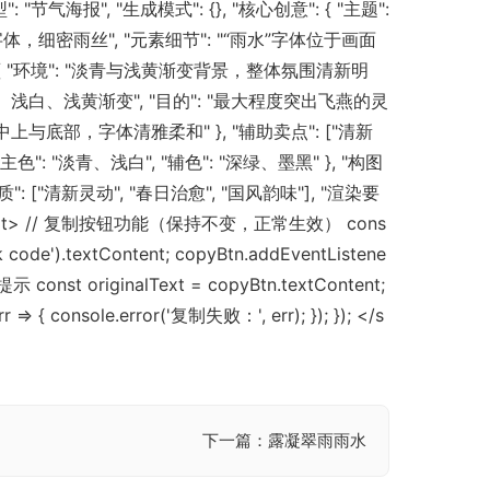
型": "节气海报", "生成模式": {}, "核心创意": { "主题":
体，细密雨丝", "元素细节": "“雨水”字体位于画面
 "环境": "淡青与浅黄渐变背景，整体氛围清新明
青、浅白、浅黄渐变", "目的": "最大程度突出飞燕的灵
中上与底部，字体清雅柔和" }, "辅助卖点": ["清新
": "淡青、浅白", "辅色": "深绿、墨黑" }, "构图
"清新灵动", "春日治愈", "国风韵味"], "渲染要
<script> // 复制按钮功能（保持不变，正常生效） cons
k code').textContent; copyBtn.addEventListene
示 const originalText = copyBtn.textContent;
r => { console.error('复制失败：', err); }); }); </s
下一篇：露凝翠雨雨水