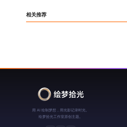
导
相关推荐
航
用 AI 绘制梦想，用光影记录时光。
绘梦拾光工作室原创主题。