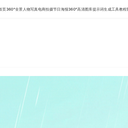
首页
360°全景
人物写真
电商拍摄
节日海报
360°高清图库
提示词生成工具
教程