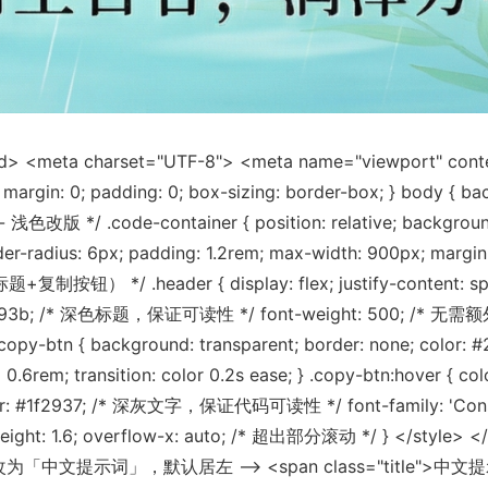
 <meta charset="UTF-8"> <meta name="viewport" content=
gin: 0; padding: 0; box-sizing: border-box; } body {
改版 */ .code-container { position: relative; backgr
radius: 6px; padding: 1.2rem; max-width: 900px; margin:
*/ .header { display: flex; justify-content: space-
color: #1e293b; /* 深色标题，保证可读性 */ font-weight: 500;
 .copy-btn { background: transparent; border: none;
4rem 0.6rem; transition: color 0.2s ease; } .copy-btn:ho
r: #1f2937; /* 深灰文字，保证代码可读性 */ font-family: 'Conso
ight: 1.6; overflow-x: auto; /* 超出部分滚动 */ } </style> <
改为「中文提示词」，默认居左 --> <span class="title">中文提示词<