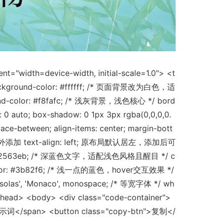
"width=device-width, initial-scale=1.0"> <t
 background-color: #ffffff; /* 页面背景改为白色，适
ound-color: #f8fafc; /* 浅灰背景，浅色核心 */ bord
 0 auto; box-shadow: 0 1px 3px rgba(0,0,0,0.
between; align-items: center; margin-bott
 /* 无需额外添加 text-align: left; 原布局默认居左，添加后可
 color: #2563eb; /* 深蓝色文字，适配浅色风格且醒目 */ c
ver { color: #3b82f6; /* 浅一点的蓝色，hover交互效果 */
las', 'Monaco', monospace; /* 等宽字体 */ wh
/head> <body> <div class="code-container">
/span> <button class="copy-btn">复制</