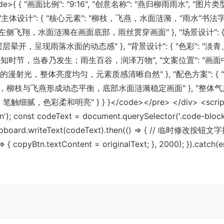
><code>{ { "画面比例": "9:16", "创意名称": "燕归柳雨雨水", "图片类
体设计": { "核心元素": "柳枝，飞燕，水面涟漪，“雨水”书法字
翔，水面涟漪在画面底部，雨丝贯穿画面" }, "场景设计": {
层晕开，呈现雨落水面的动态感" }, "背景设计": { "色彩": "淡
 "好雨知时节，当春乃发生；雨生百谷，润泽万物", "文案位置": "画面
亮柔和的漫射光，整体亮度均匀，元素质感清晰自然" }, "配色方案": { "主色
心，柳枝与飞燕形成动态平衡，底部水面涟漪稳定画面" }, "整体气质": [
插画风，笔触细腻，色彩柔和明亮" } } }</code></pre> </div> 
n'); const codeText = document.querySelector('.code-bloc
lipboard.writeText(codeText).then(() => { // 临时修改按钮文字提
{ copyBtn.textContent = originalText; }, 2000); }).catch(er