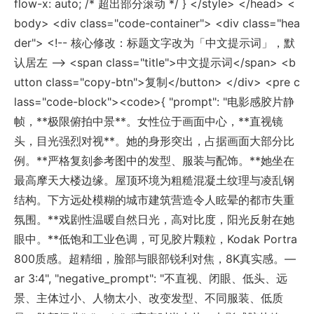
flow-x: auto; /* 超出部分滚动 */ } </style> </head> <
body> <div class="code-container"> <div class="hea
der"> <!-- 核心修改：标题文字改为「中文提示词」，默
认居左 --> <span class="title">中文提示词</span> <b
utton class="copy-btn">复制</button> </div> <pre c
lass="code-block"><code>{ "prompt": "电影感胶片静
帧，**极限俯拍中景**。女性位于画面中心，**直视镜
头，目光强烈对视**。她的身形突出，占据画面大部分比
例。**严格复刻参考图中的发型、服装与配饰。**她坐在
最高摩天大楼边缘。屋顶环境为粗糙混凝土纹理与凌乱钢
结构。下方远处模糊的城市建筑营造令人眩晕的都市失重
氛围。**戏剧性温暖自然日光，高对比度，阳光反射在她
眼中。**低饱和工业色调，可见胶片颗粒，Kodak Portra
800质感。超精细，脸部与眼部锐利对焦，8K真实感。—
ar 3:4", "negative_prompt": "不直视、闭眼、低头、远
景、主体过小、人物太小、改变发型、不同服装、低质