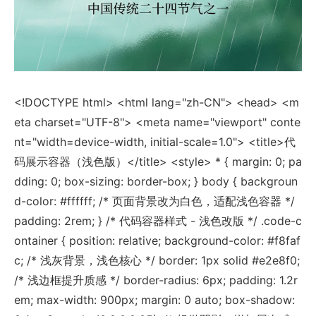
<!DOCTYPE html> <html lang="zh-CN"> <head> <m
eta charset="UTF-8"> <meta name="viewport" conte
nt="width=device-width, initial-scale=1.0"> <title>代
码展示容器（浅色版）</title> <style> * { margin: 0; pa
dding: 0; box-sizing: border-box; } body { backgroun
d-color: #ffffff; /* 页面背景改为白色，适配浅色容器 */
padding: 2rem; } /* 代码容器样式 - 浅色改版 */ .code-c
ontainer { position: relative; background-color: #f8faf
c; /* 浅灰背景，浅色核心 */ border: 1px solid #e2e8f0;
/* 浅边框提升质感 */ border-radius: 6px; padding: 1.2r
em; max-width: 900px; margin: 0 auto; box-shadow: