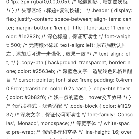
0 1px 3px rgba(0,0,0,0.05); /* 轻微阴影，增加层次感
*/ } /* 头部区域（标题+复制按钮） */ .header { display:
flex; justify-content: space-between; align-items: cen
ter; margin-bottom: 1rem; } .title { font-size: 1.1rem; c
olor: #1e293b; /* 深色标题，保证可读性 */ font-weigh
t: 500; /* 无需额外添加 text-align: left; 原布局默认居
左，添加后可进一步强化，效果一致 */ /* text-align: lef
t; */ } .copy-btn { background: transparent; border: n
one; color: #2563eb; /* 深蓝色文字，适配浅色风格且醒
目 */ cursor: pointer; font-size: 1rem; padding: 0.4rem
0.6rem; transition: color 0.2s ease; } .copy-btn:hover
{ color: #3b82f6; /* 浅一点的蓝色，hover交互效果 */ }
/* 代码块样式 - 浅色适配 */ .code-block { color: #1f29
37; /* 深灰文字，保证代码可读性 */ font-family: 'Conso
las', 'Monaco', monospace; /* 等宽字体 */ white-spac
e: pre-wrap; /* 保留换行和空格 */ line-height: 1.6; over