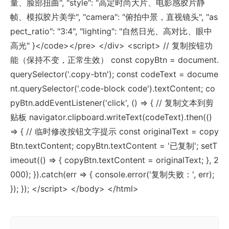
量、脸部扭曲", "style": "高定时尚大片、电影感胶片静
帧、模拟胶片美学", "camera": "俯拍中景，直视镜头", "as
pect_ratio": "3:4", "lighting": "自然日光、高对比、眼中
高光" }</code></pre> </div> <script> // 复制按钮功
能（保持不变，正常生效） const copyBtn = document.
querySelector('.copy-btn'); const codeText = docume
nt.querySelector('.code-block code').textContent; co
pyBtn.addEventListener('click', () => { // 复制文本到剪
贴板 navigator.clipboard.writeText(codeText).then(()
=> { // 临时修改按钮文字提示 const originalText = copy
Btn.textContent; copyBtn.textContent = '已复制'; setT
imeout(() => { copyBtn.textContent = originalText; }, 2
000); }).catch(err => { console.error('复制失败：', err);
}); }); </script> </body> </html>