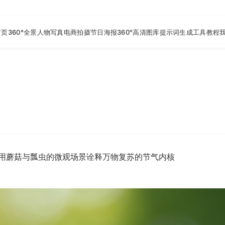
首页
360°全景
人物写真
电商拍摄
节日海报
360°高清图库
提示词生成工具
教程
用蘑菇与瓢虫的微观场景诠释万物复苏的节气内核