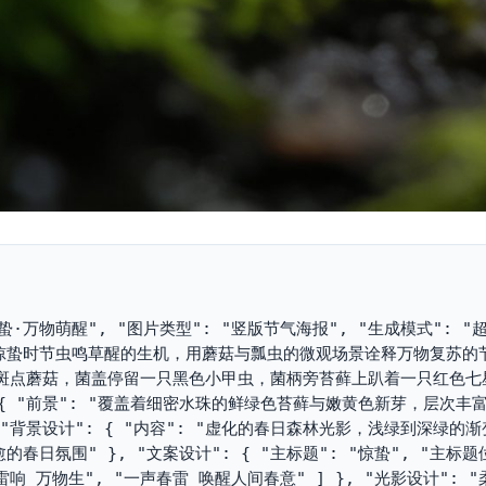
 "惊蛰·万物萌醒", "图片类型": "竖版节气海报", "生成模式": 
现惊蛰时节虫鸣草醒的生机，用蘑菇与瓢虫的微观场景诠释万物复苏的节
带斑点蘑菇，菌盖停留一只黑色小甲虫，菌柄旁苔藓上趴着一只红色七
{ "前景": "覆盖着细密水珠的鲜绿色苔藓与嫩黄色新芽，层次丰富
 "背景设计": { "内容": "虚化的春日森林光影，浅绿到深绿的
春日氛围" }, "文案设计": { "主标题": "惊蛰", "主标题
雷响 万物生", "一声春雷 唤醒人间春意" ] }, "光影设计": 