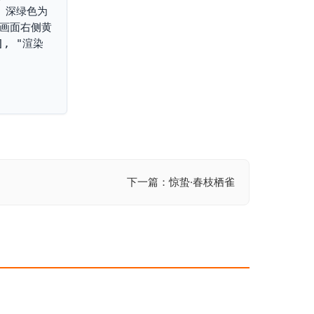
、深绿色为
于画面右侧黄
, "渲染
下一篇：惊蛰·春枝栖雀