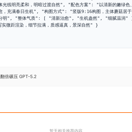
光线明亮柔和，明暗过渡自然", "配色方案": "以清新的嫩绿色
充满春日生机", "构图方式": "竖版9:16构图，主体蘑菇居
 "整体气质": [ "清新治愈", "生机盎然", "细腻温润" ]
 "超写实微距渲染，细节拉满，质感逼真，景深自然" }

翻倍碾压 GPT-5.2
暂无相关推荐内容