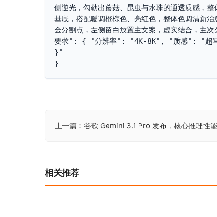
侧逆光，勾勒出蘑菇、昆虫与水珠的通透质感，整体
基底，搭配暖调橙棕色、亮红色，整体色调清新治愈，
金分割点，左侧留白放置主文案，虚实结合，主次分明",
要求": { "分辨率": "4K-8K", "质感":
}"

}
上一篇：谷歌 Gemini 3.1 Pro 发布，核心推理性能
文
章
导
相关推荐
航