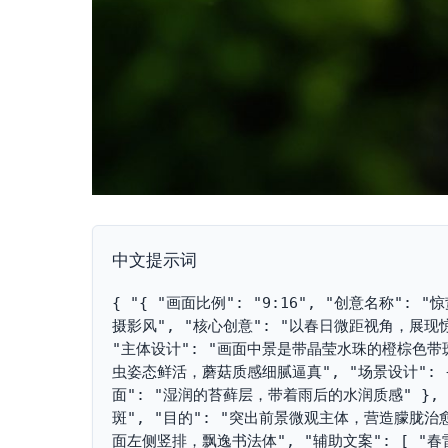
中文提示词
{ "{ "画面比例": "9:16", "创意名称":
摄影风", "核心创意": "以春日微距视角，展
"主体设计": "画面中景是带晶莹水珠的橙棕色
虫姿态鲜活，蘑菇质感细腻逼真", "场景设计": 
面": "湿润的苔藓层，带着雨后的水润质感" },
斑", "目的": "突出前景微观主体，营造朦胧治愈的
面左侧竖排，飘逸书法体", "辅助文案": [ "春