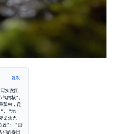
复制
"超写实微距
气内核", 
星瓢虫，昆
", "地
渐变柔焦光
位置": "画
"柔和的春日