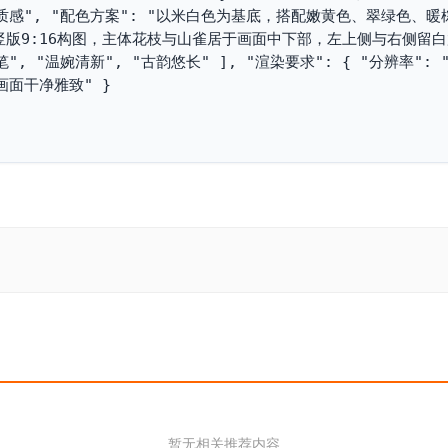
感", "配色方案": "以米白色为基底，搭配嫩黄色、翠绿色、暖
"竖版9:16构图，主体花枝与山雀居于画面中下部，左上侧与右侧留
 "温婉清新", "古韵悠长" ], "渲染要求": { "分辨率": "4K
面干净雅致" }

暂无相关推荐内容