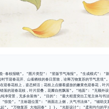
 "惊蛰·春枝报晓", "图片类型": "竖版节气海报", "生成模式": 
惊蛰时节迎春花开、山雀栖枝的春日景致，诠释万物复苏的节气意境",
息在迎春花枝上，姿态鲜活；花枝上点缀着盛放的嫩黄色迎春花，叶
: "错落的迎春花枝，叶片层叠，花瓣自然飘落", "地面": "无额外
米白色纯净背景，无多余装饰", "目的": "最大程度突出工笔主体与书
: "惊蛰", "主标题位置": "画面左上侧，大气书法体", "辅助文案"
, "万物复苏 大地回春" ] }, "光影设计": "柔和均匀的