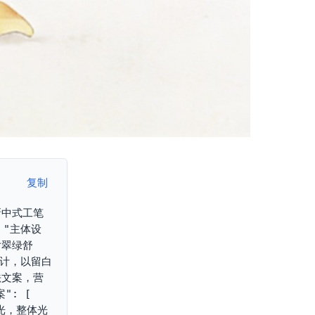
复制
"新中式工笔
 "主体设
片翠绿舒
设计，以留白
法文案，营
: [ 
平光，整体光