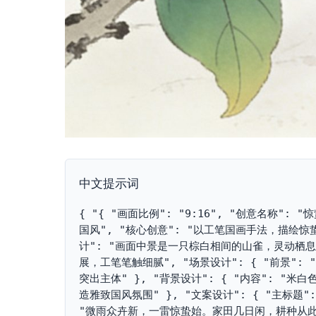
中文提示词
{ "{ "画面比例": "9:16", "创意名称":
国风", "核心创意": "以工笔国画手法，描绘
计": "画面中景是一只棕白相间的山雀，灵动栖
展，工笔笔触细腻", "场景设计": { "前景"
突出主体" }, "背景设计": { "内容": "
造雅致国风氛围" }, "文案设计": { "主标题"
"微雨众卉新，一雷惊蛰始。家田几日闲，耕种从此起"