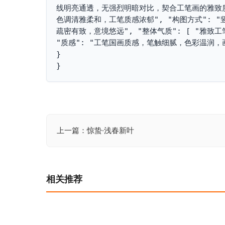
线明亮通透，无强烈明暗对比，契合工笔画的雅致质
色调清雅柔和，工笔质感浓郁", "构图方式": 
疏密有致，意境悠远", "整体气质": [ "雅致工笔",
"质感": "工笔国画质感，笔触细腻，色彩温润，画
}

}
上一篇：惊蛰·浅春新叶
文
章
导
相关推荐
航