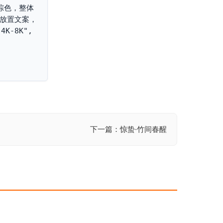
棕色，整体
白放置文案，
-8K", 
下一篇：惊蛰·竹间春醒