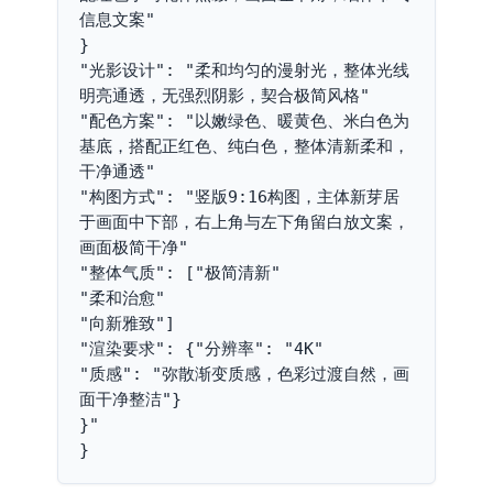
信息文案"
}
"光影设计": "柔和均匀的漫射光，整体光线
明亮通透，无强烈阴影，契合极简风格"
"配色方案": "以嫩绿色、暖黄色、米白色为
基底，搭配正红色、纯白色，整体清新柔和，
干净通透"
"构图方式": "竖版9:16构图，主体新芽居
于画面中下部，右上角与左下角留白放文案，
画面极简干净"
"整体气质": ["极简清新"
"柔和治愈"
"向新雅致"]
"渲染要求": {"分辨率": "4K"
"质感": "弥散渐变质感，色彩过渡自然，画
面干净整洁"}
}"
}