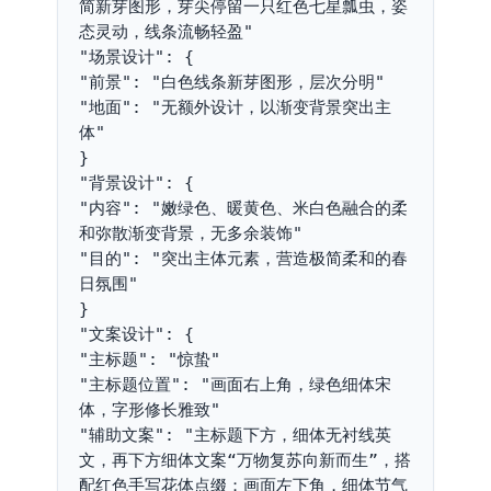
简新芽图形，芽尖停留一只红色七星瓢虫，姿
态灵动，线条流畅轻盈"
"场景设计": {
"前景": "白色线条新芽图形，层次分明"
"地面": "无额外设计，以渐变背景突出主
体"
}
"背景设计": {
"内容": "嫩绿色、暖黄色、米白色融合的柔
和弥散渐变背景，无多余装饰"
"目的": "突出主体元素，营造极简柔和的春
日氛围"
}
"文案设计": {
"主标题": "惊蛰"
"主标题位置": "画面右上角，绿色细体宋
体，字形修长雅致"
"辅助文案": "主标题下方，细体无衬线英
文，再下方细体文案“万物复苏向新而生”，搭
配红色手写花体点缀；画面左下角，细体节气