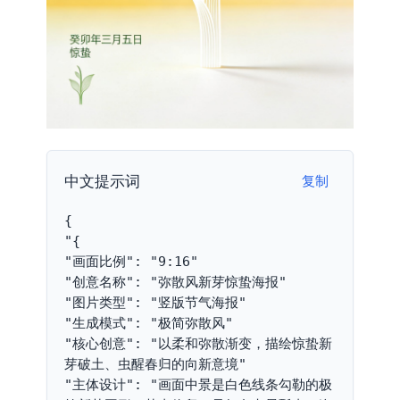
中文提示词
复制
{
"{
"画面比例": "9:16"
"创意名称": "弥散风新芽惊蛰海报"
"图片类型": "竖版节气海报"
"生成模式": "极简弥散风"
"核心创意": "以柔和弥散渐变，描绘惊蛰新
芽破土、虫醒春归的向新意境"
"主体设计": "画面中景是白色线条勾勒的极