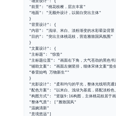
"场景设计": {
"前景": "桃花枝桠，层次丰富"
"地面": "无额外设计，以留白突出主体"
}
"背景设计": {
"内容": "浅绿、米白、淡粉渐变的水彩晕染背
"目的": "突出主体桃花枝，营造雅致国风氛围"
}
"文案设计": {
"主标题": "惊蛰"
"主标题位置": "画面右下角，大气苍劲的黑色
"辅助文案": "画面左侧竖排，细体宋体文案“
“春雷始鸣 万物新生”"
}
"光影设计": "柔和均匀的平光，整体光线明亮
"配色方案": "以米白、浅绿为基底，搭配淡粉
"构图方式": "竖版9:16构图，主体桃花枝居
"整体气质": ["雅致国风"
"温婉清新"
"意境悠远"]