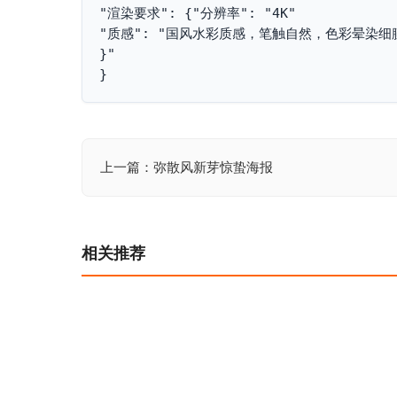
"渲染要求": {"分辨率": "4K"
"质感": "国风水彩质感，笔触自然，色彩晕染细
}"
}
上一篇：弥散风新芽惊蛰海报
文
章
导
相关推荐
航