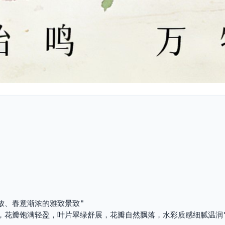
盛放、春意渐浓的雅致景致"
枝，花瓣饱满轻盈，叶片翠绿舒展，花瓣自然飘落，水彩质感细腻温润