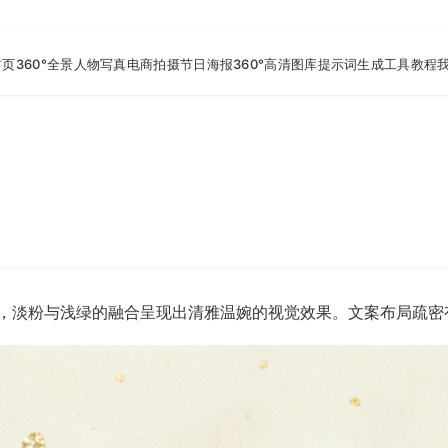
首页
360°全景
人物写真
电商拍摄
节日海报
360°高清图库
提示词生成工具
教程
，淡粉与浅绿的融合呈现出清雅温婉的视觉效果。文案布局疏密