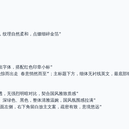
景，纹理自然柔和，点缀细碎金箔"
书法字体，搭配红色印章小标"
蛰虫惊而出走 春意悄然而至”；主标题下方，细体无衬线英文，最底部
通透，无强烈明暗对比，契合国风雅致质感"
色、深绿色、黑色，整体清雅温婉，国风氛围感拉满"
于画面左侧，右下角留白放主文案，疏密有致，意境悠远"