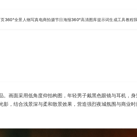
首页
360°全景
人物写真
电商拍摄
节日海报
360°高清图库
提示词生成工具
教程
品。画面采用低角度仰拍构图，年轻男子戴黑色眼镜与耳机，身
光影，结合浅景深与柔和散景效果，营造强烈夜城氛围与商业时