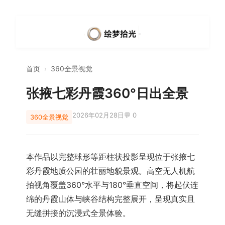
首页
›
360全景视觉
张掖七彩丹霞360°日出全景
2026年02月28日
💬 0
360全景视觉
本作品以完整球形等距柱状投影呈现位于
张掖七
彩丹霞地质公园
的壮丽地貌景观。高空无人机航
拍视角覆盖360°水平与180°垂直空间，将起伏连
绵的丹霞山体与峡谷结构完整展开，呈现真实且
无缝拼接的沉浸式全景体验。