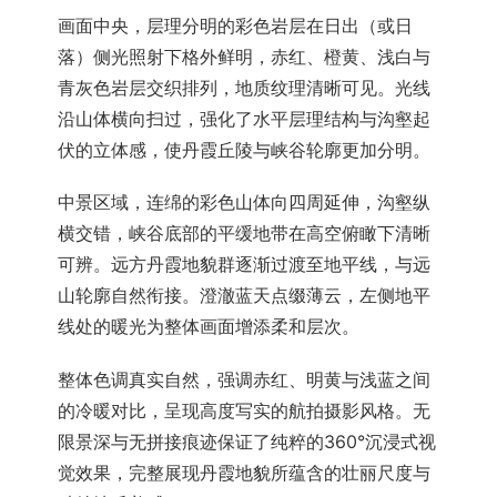
画面中央，层理分明的彩色岩层在日出（或日
落）侧光照射下格外鲜明，赤红、橙黄、浅白与
青灰色岩层交织排列，地质纹理清晰可见。光线
沿山体横向扫过，强化了水平层理结构与沟壑起
伏的立体感，使丹霞丘陵与峡谷轮廓更加分明。
中景区域，连绵的彩色山体向四周延伸，沟壑纵
横交错，峡谷底部的平缓地带在高空俯瞰下清晰
可辨。远方丹霞地貌群逐渐过渡至地平线，与远
山轮廓自然衔接。澄澈蓝天点缀薄云，左侧地平
线处的暖光为整体画面增添柔和层次。
整体色调真实自然，强调赤红、明黄与浅蓝之间
的冷暖对比，呈现高度写实的航拍摄影风格。无
限景深与无拼接痕迹保证了纯粹的360°沉浸式视
觉效果，完整展现丹霞地貌所蕴含的壮丽尺度与