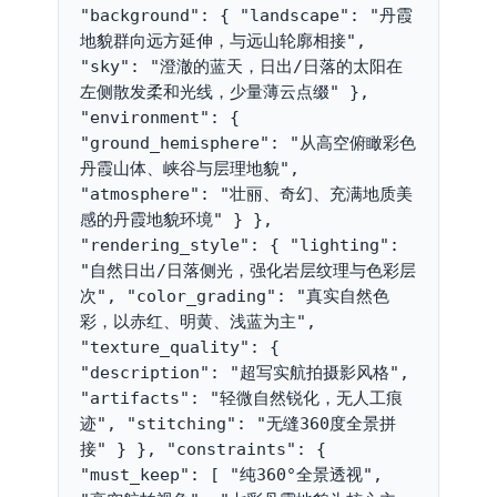
"background": { "landscape": "丹霞
地貌群向远方延伸，与远山轮廓相接", 
"sky": "澄澈的蓝天，日出/日落的太阳在
左侧散发柔和光线，少量薄云点缀" }, 
"environment": { 
"ground_hemisphere": "从高空俯瞰彩色
丹霞山体、峡谷与层理地貌", 
"atmosphere": "壮丽、奇幻、充满地质美
感的丹霞地貌环境" } }, 
"rendering_style": { "lighting": 
"自然日出/日落侧光，强化岩层纹理与色彩层
次", "color_grading": "真实自然色
彩，以赤红、明黄、浅蓝为主", 
"texture_quality": { 
"description": "超写实航拍摄影风格", 
"artifacts": "轻微自然锐化，无人工痕
迹", "stitching": "无缝360度全景拼
接" } }, "constraints": { 
"must_keep": [ "纯360°全景透视", 