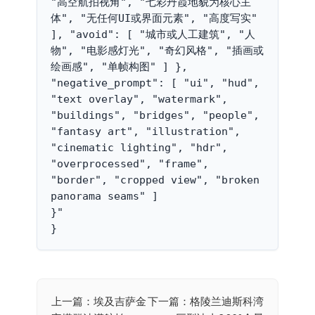
"高空航拍视角", "七彩丹霞地貌为核心主
体", "无任何UI或界面元素", "高度写实" 
], "avoid": [ "城市或人工建筑", "人
物", "电影感灯光", "奇幻风格", "插画或
绘画感", "单帧构图" ] }, 
"negative_prompt": [ "ui", "hud", 
"text overlay", "watermark", 
"buildings", "bridges", "people", 
"fantasy art", "illustration", 
"cinematic lighting", "hdr", 
"overprocessed", "frame", 
"border", "cropped view", "broken 
panorama seams" ]

}"

}
上一篇：埃及吉萨金
下一篇：格陵兰迪斯科湾
文