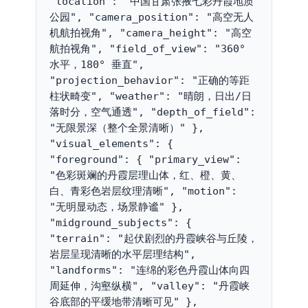
"location": "中国甘肃张掖七彩丹霞地质
公园", "camera_position": "高空无人
机航拍视角", "camera_height": "高空
航拍视角", "field_of_view": "360° 
水平，180° 垂直", 
"projection_behavior": "正确的等距
柱状畸变", "weather": "晴朗，日出/日
落时分，空气通透", "depth_of_field": 
"无限景深（整个全景清晰）" }, 
"visual_elements": { 
"foreground": { "primary_view": 
"色彩斑斓的丹霞层理山体，红、橙、黄、
白、青彩色岩层纹理清晰", "motion": 
"无明显动态，场景静谧" }, 
"midground_subjects": { 
"terrain": "起伏剧烈的丹霞峡谷与丘陵，
岩层呈现清晰的水平层理结构", 
"landforms": "连绵的彩色丹霞山体向四
周延伸，沟壑纵横", "valley": "丹霞峡
谷底部的平缓地带清晰可见" }, 