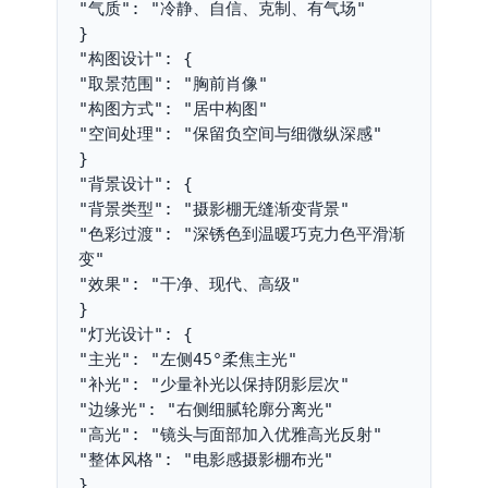
"气质": "冷静、自信、克制、有气场"
}
"构图设计": {
"取景范围": "胸前肖像"
"构图方式": "居中构图"
"空间处理": "保留负空间与细微纵深感"
}
"背景设计": {
"背景类型": "摄影棚无缝渐变背景"
"色彩过渡": "深锈色到温暖巧克力色平滑渐
变"
"效果": "干净、现代、高级"
}
"灯光设计": {
"主光": "左侧45°柔焦主光"
"补光": "少量补光以保持阴影层次"
"边缘光": "右侧细腻轮廓分离光"
"高光": "镜头与面部加入优雅高光反射"
"整体风格": "电影感摄影棚布光"
}