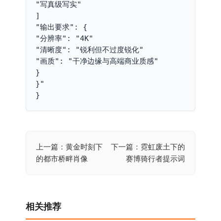
"写真级写实"
]
"输出要求": {
"分辨率": "4K"
"清晰度": "锐利但不过度锐化"
"画质": "干净边缘与高端商业质感"
}
}"
}
上一篇：黄金时刻下
下一篇：霓虹废土下的
文
的都市桥畔肖像
赛博骑行者提示词
章
导
航
相关推荐