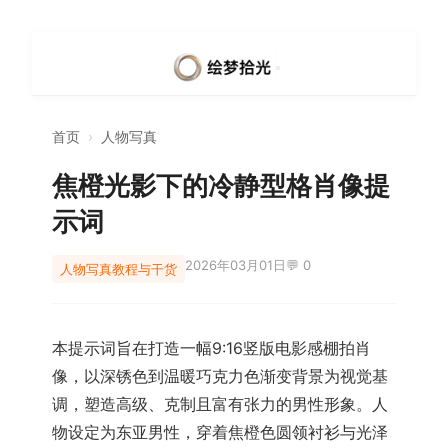
首页
›
人物写真
焦橙光影下的冷静型格肖像提
示词
2026年03月01日
💬 0
人物写真
教程与干货
本提示词旨在打造一幅9:16竖版电影感棚拍肖
像，以深锈色到温暖巧克力色渐变背景为视觉基
调，塑造高级、克制且富有张力的男性形象。人
物设定为东亚男性，穿着焦橙色圆领衬衫与光泽