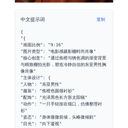
中文提示词
复制
{
"{
"画面比例": "9:16"
"图片类型": "电影感摄影棚时尚肖像"
"核心创意": "通过焦橙与锈色调的渐变背景
与精致棚拍光影，塑造冷静自信的东亚男性胸
像肖像"
"主体设计": {
"人物": "东亚男性"
"服装": "焦橙色圆领衬衫"
"配饰": "光泽黑色长方形太阳镜"
"动作": "一只手轻按在领口，仿佛整理衬
衫"
"姿态": "身体微微前倾，头略微倾斜"
"目光": "向下凝视"