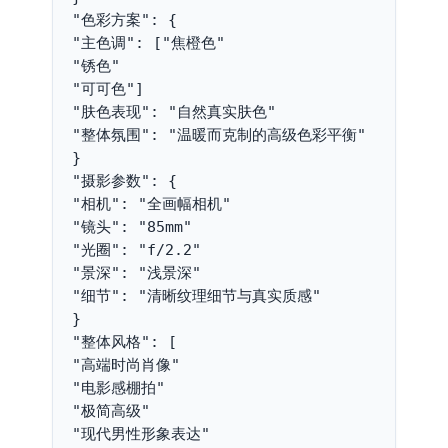
"色彩方案": {
"主色调": ["焦橙色"
"锈色"
"可可色"]
"肤色表现": "自然真实肤色"
"整体氛围": "温暖而克制的高级色彩平衡"
}
"摄影参数": {
"相机": "全画幅相机"
"镜头": "85mm"
"光圈": "f/2.2"
"景深": "浅景深"
"细节": "清晰纹理细节与真实质感"
}
"整体风格": [
"高端时尚肖像"
"电影感棚拍"
"极简高级"
"现代男性形象表达"