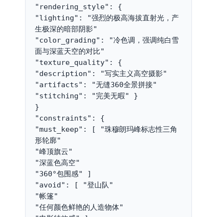
"rendering_style": {
"lighting": "强烈的极高海拔直射光，产
生极深的暗部阴影"
"color_grading": "冷色调，强调纯白雪
面与深蓝天空的对比"
"texture_quality": { 
"description": "写实主义高空摄影"
"artifacts": "无缝360全景拼接"
"stitching": "完美无暇" }
}
"constraints": {
"must_keep": [ "珠穆朗玛峰标志性三角
形轮廓"
"峰顶旗云"
"深蓝色高空"
"360°包围感" ]
"avoid": [ "登山队"
"帐篷"
"任何颜色鲜艳的人造物体"