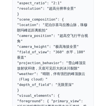
"aspect_ratio": "2:1"
"resolution": "超高分辨率全景"
}
"scene_composition": {
"location": "尼泊尔喜马拉雅山脉，珠穆
朗玛峰近距离航拍"
"camera_position": "超高空飞行平台视
角"
"camera_height": "极高海拔全景"
"field_of_view": "360° 水平，180° 
垂直"
"projection_behavior": "雪山峰顶呈
放射状环绕，天底可见巨大的冰川裂隙"
"weather": "晴朗，伴有强烈的峰顶旗云
（Flag cloud）"
"depth_of_field": "无限景深"
}
"visual_elements": {
"foreground": { "primary_view": 