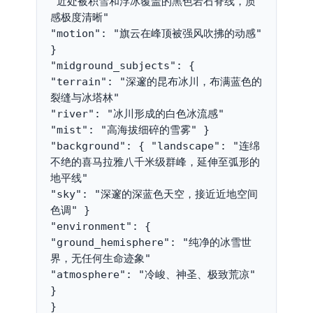
"近处被积雪和浮冰覆盖的黑色岩石脊线，质
感极度清晰"
"motion": "旗云在峰顶被强风吹拂的动感" 
}
"midground_subjects": { 
"terrain": "深邃的昆布冰川，布满蓝色的
裂缝与冰塔林"
"river": "冰川形成的白色冰流感"
"mist": "高海拔细碎的雪雾" }
"background": { "landscape": "连绵
不绝的喜马拉雅八千米级群峰，延伸至弧形的
地平线"
"sky": "深邃的深蓝色天空，接近近地空间
色调" }
"environment": { 
"ground_hemisphere": "纯净的冰雪世
界，无任何生命迹象"
"atmosphere": "冷峻、神圣、极致荒凉" 
}
}