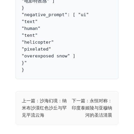
"电影特效感" ]
}
"negative_prompt": [ "ui"
"text"
"human"
"tent"
"helicopter"
"pixelated"
"overexposed snow" ]
}"
}
上一篇：沙海幻境：纳
下一篇：永恒对称：
文
米布沙漠红色沙丘与罕
印度泰姬陵与亚穆纳
章
见平流云海
河的圣洁清晨
导
航