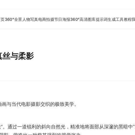
首页
360°全景
人物写真
电商拍摄
节日海报
360°高清图库
提示词生成工具
教程
真丝与柔影
油画与当代电影摄影交织的极致美学。
法”。通过一道锐利的斜向自然光，精准地将面部从深邃的黑暗中