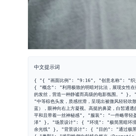
中文提示词
{ "{ "画面比例": "9:16", "创意名称":
{ "概念": "利用极致的明暗对比法，展现女
的发丝，营造一种静谧而高级的电影氛围。" }, "主
"中等棕色头发，质感丝滑，呈现出被微风轻轻吹散
蓝），眼神向右上方凝视。高挺的鼻梁，白皙通透的
平和且带着一丝神秘感", "服装": "一件略带轻盈
泽" }, "场景设计": { "环境": "极简黑
余光线" }, "背景设计": { "目的": "通