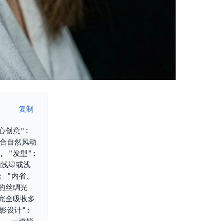
复制
心创意": 
配合自然风动
"发型": 
如浅绿或浅
 "内省、
弱的丝绸光
，完全吸收多
设计": 