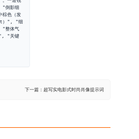
ro）。一道锐
 "倒影细
"中棕色（发
t）", "细
 "整体气
", "关键
下一篇：超写实电影式时尚肖像提示词