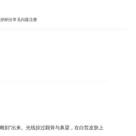
我的积分
常见问题
注册
“雕刻”出来。光线掠过颧骨与鼻梁，在白皙皮肤上