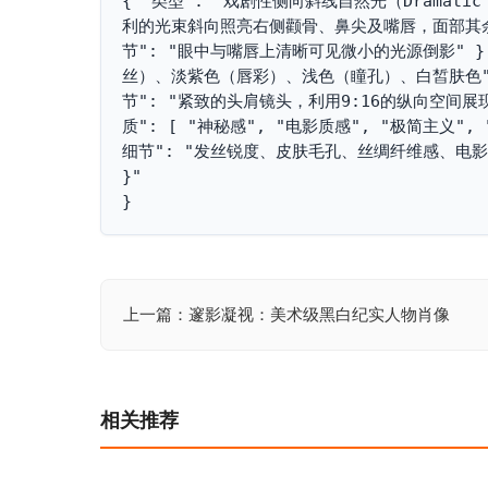
{ "类型": "戏剧性侧向斜线自然光（Dramatic 
利的光束斜向照亮右侧颧骨、鼻尖及嘴唇，面部其余
节": "眼中与嘴唇上清晰可见微小的光源倒影" },
丝）、淡紫色（唇彩）、浅色（瞳孔）、白皙肤色" }, "
节": "紧致的头肩镜头，利用9:16的纵向空间
质": [ "神秘感", "电影质感", "极简主义", 
细节": "发丝锐度、皮肤毛孔、丝绸纤维感、电影级
}"

}
上一篇：邃影凝视：美术级黑白纪实人物肖像
文
章
导
相关推荐
航