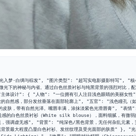
 "织光入梦·白绸与棕发", "图片类型": "超写实电影摄影特写", "核
性在微光下的神秘与内省。通过白色丝质衬衫与纯黑背景的强烈对比，
体设计": { "人物": "一位拥有引人注目浅色眼睛的美丽女性", 
的自然感，部分发丝垂落在面部轮廓上", "五官": "浅色瞳孔（
皮肤，带有自然光泽。嘴唇丰满，涂抹淡紫色光滑唇膏", "表情":
感的白色丝质衬衫（White silk blouse），面料细腻，有微
暗环境，强调虚无感", "背景": "纯深色/黑色背景，无任何杂乱元素
过极黑背景最大程度凸显白色衬衫、发丝纹理及受光面部的肤质" }, "光影