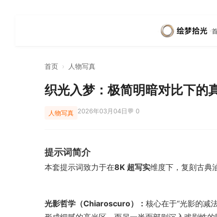
首页
›
人物写真
织光入梦：极简明暗对比下的
2026年03月04日
💬 0
人物写真
提示词简介
本套提示词致力于在
8K 超写实
维度下，复刻古典
光影哲学（Chiaroscuro）：
核心在于“光影的减