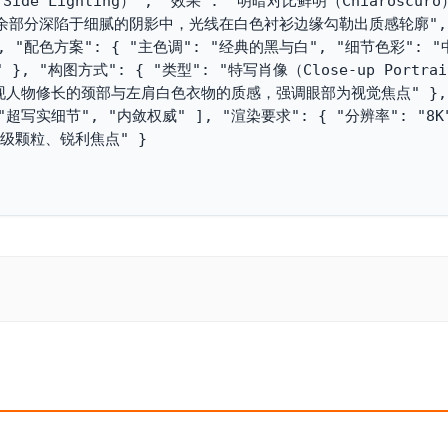
Side Lighting）", "效果": "明暗对比鲜明（Chiaroscu
部分深陷于细腻的阴影中，光线在白色衬衫边缘勾勒出质感轮廓",
 "配色方案": { "主色调": "经典的黑与白", "细节色彩": 
构图方式": { "类型": "特写肖像（Close-up Portrai
展现人物修长的颈部与左肩白色衣物的质感，强调眼部为视觉焦点" },
"超写实细节", "内敛权威" ], "渲染要求": { "分辨率": "8K
颗粒、锐利焦点" }
