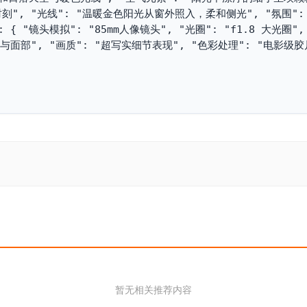
金时刻", "光线": "温暖金色阳光从窗外照入，柔和侧光", "氛围"
 "镜头模拟": "85mm人像镜头", "光圈": "f1.8 大光圈", 
与面部", "画质": "超写实细节表现", "色彩处理": "电影级
暂无相关推荐内容