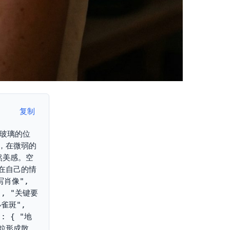
复制
近玻璃的位
，在微弱的
然美感。空
在自己的情
肖像", 
, "关键要
雀斑", 
: { "地
颗粒形成散