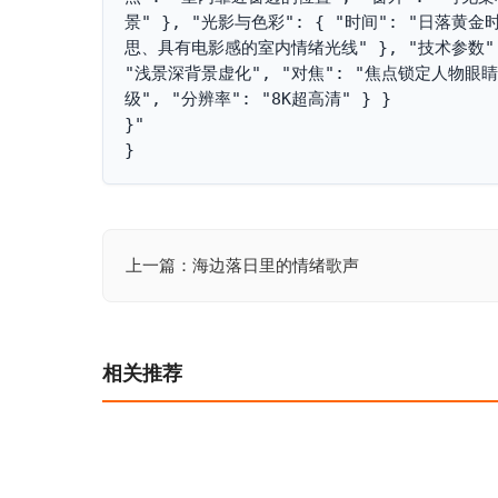
景" }, "光影与色彩": { "时间": "日落黄
思、具有电影感的室内情绪光线" }, "技术参数": {
"浅景深背景虚化", "对焦": "焦点锁定人物眼睛
级", "分辨率": "8K超高清" } }

}"

}
上一篇：海边落日里的情绪歌声
文
章
导
相关推荐
航