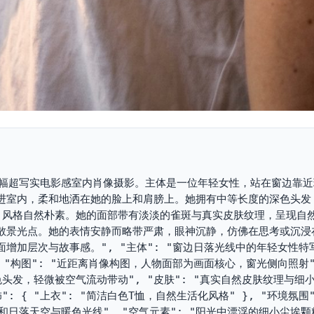
述": "一幅超写实电影感室内肖像摄影。主体是一位年轻女性，站在窗边靠
进室内，柔和地洒在她的脸上和肩膀上。她拥有中等长度的深色头发
，风格自然朴素。她的面部带有淡淡的雀斑与真实皮肤纹理，呈现自
散景光点。她的表情安静而略带严肃，眼神沉静，仿佛在思考或沉浸
加层次与故事感。", "主体": "窗边日落光线中的年轻女性特写
 "构图": "近距离肖像构图，人物面部为画面核心，窗光侧向照射"
度深色头发，轻微被空气流动带动", "皮肤": "真实自然皮肤纹理与细小
": { "上衣": "简洁白色T恤，自然生活化风格" }, "环境氛围"
见柔和日落天空与暖色光线", "空气元素": "阳光中漂浮的细小尘埃