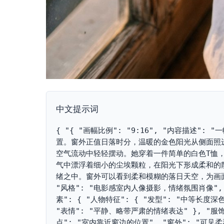
中文提示词
{ "{ "画幅比例": "9:16", "内容描
置。窗外正值日落时分，温暖的金色阳光从侧面照
空气流动中轻轻摆动。她穿着一件简单的白色T恤
气中漂浮着细小的尘埃颗粒，在阳光下形成柔和的
绪之中。窗外可以看到柔和模糊的落日天空，为画面增
"风格": "电影感室内人像摄影，情绪氛围肖像",
素": { "人物特征": { "发型": "中等长
"表情": "平静、略带严肃的情绪表达" }, "服饰
点": "室内靠近窗边的位置", "窗外": "可