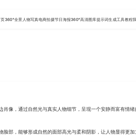
首页
360°全景
人物写真
电商拍摄
节日海报
360°高清图库
提示词生成工具
教程
边肖像，通过自然光与真实人物细节，呈现一个安静而富有情绪
物脸部，能够形成自然的面部高光与柔和阴影，让人物显得更加