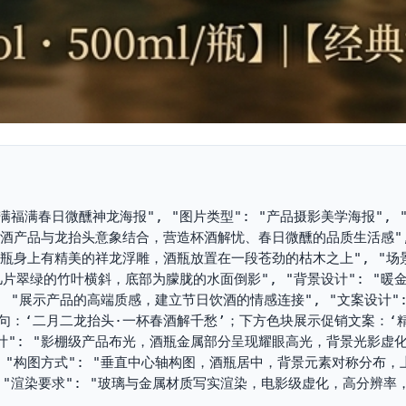
: "酒满福满春日微醺神龙海报", "图片类型": "产品摄影美学海报", 
高端白酒产品与龙抬头意象结合，营造杯酒解忧、春日微醺的品质生活感"
瓶身上有精美的祥龙浮雕，酒瓶放置在一段苍劲的枯木之上", "场景
片翠绿的竹叶横斜，底部为朦胧的水面倒影", "背景设计": "暖
: "展示产品的高端质感，建立节日饮酒的情感连接", "文案设计":
句：‘二月二龙抬头·一杯春酒解千愁’；下方色块展示促销文案：‘
计": "影棚级产品布光，酒瓶金属部分呈现耀眼高光，背景光影虚化朦
, "构图方式": "垂直中心轴构图，酒瓶居中，背景元素对称分布，
", "渲染要求": "玻璃与金属材质写实渲染，电影级虚化，高分辨率