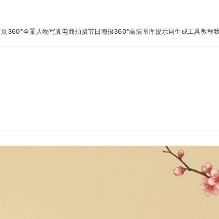
首页
360°全景
人物写真
电商拍摄
节日海报
360°高清图库
提示词生成工具
教程