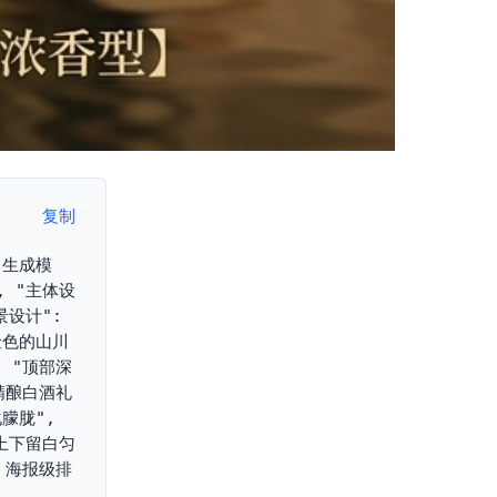
复制
"生成模
, "主体设
设计": 
金色的山川
 "顶部深
精酿白酒礼
胧", 
上下留白匀
，海报级排