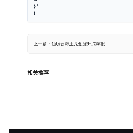
}"

}
上一篇：仙境云海玉龙觉醒升腾海报
文
章
导
相关推荐
航