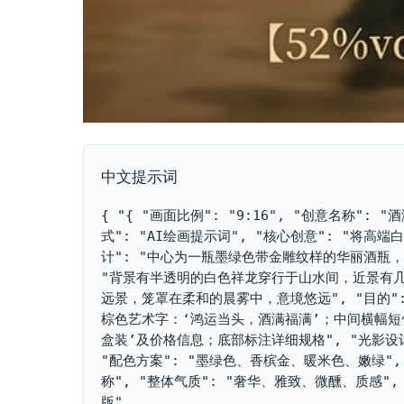
中文提示词
{ "{ "画面比例": "9:16", "创意名称"
式": "AI绘画提示词", "核心创意": "将
计": "中心为一瓶墨绿色带金雕纹样的华丽酒瓶，
"背景有半透明的白色祥龙穿行于山水间，近景有几
远景，笼罩在柔和的晨雾中，意境悠远", "目的"
棕色艺术字：‘鸿运当头，酒满福满’；中间横幅短
盒装’及价格信息；底部标注详细规格", "光影设
"配色方案": "墨绿色、香槟金、暖米色、嫩绿"
称", "整体气质": "奢华、雅致、微醺、质感
版"
