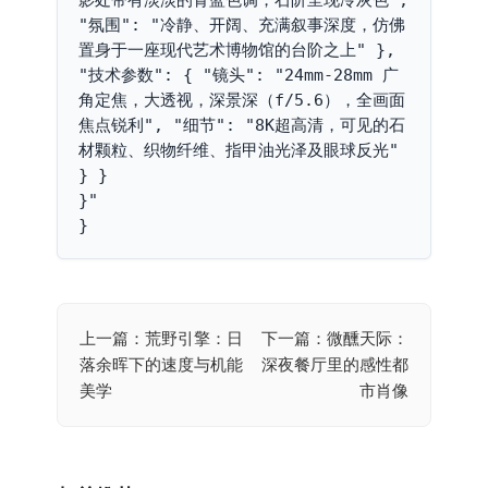
"氛围": "冷静、开阔、充满叙事深度，仿佛
置身于一座现代艺术博物馆的台阶之上" }, 
"技术参数": { "镜头": "24mm-28mm 广
角定焦，大透视，深景深（f/5.6），全画面
焦点锐利", "细节": "8K超高清，可见的石
材颗粒、织物纤维、指甲油光泽及眼球反光" 
} }

}"

}
上一篇：荒野引擎：日
下一篇：微醺天际：
文
落余晖下的速度与机能
深夜餐厅里的感性都
章
美学
市肖像
导
航