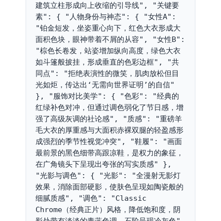
建筑立柱形成向上收缩的引导线", "关键要
素": { "人物身份与神态": { "女性A": 
"铂金短发，坐姿重心向下，红色大衣形成大
面积色块，眼神带着不屑的从容", "女性B": 
"棕色长卷发，站姿增加纵向高度，绿色大衣
如斗篷般披挂，形成垂直的色彩边框", "共
同点": "拒绝表演性的微笑，肌肉放松但目
光如炬，传达出‘无需向世界证明’的自信" 
}, "服饰对比美学": { "色彩": "经典的
红绿补色对冲，但通过调色弱化了节日感，增
强了高级灰调的社论感", "质感": "重磅羊
毛大衣的厚重感与大面积赤裸双腿的轻盈感形
成强烈的季节性视觉冲突", "鞋履": "画面
最前景的黑色细带高跟凉鞋，是权力的象征，
在广角镜头下呈现出夸张的写实质感" }, 
"光影与调色": { "光影": "全漫射无影灯
效果，消除面部硬影，使肤色呈现如陶瓷般的
细腻质感", "调色": "Classic 
Chrome（经典正片）风格，降低饱和度，阴
影处带有淡淡的青蓝色调，石阶呈现冷灰色", 