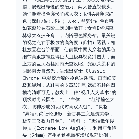
摆，展现出静谧的统治力。两人皆直视镜头。
她们穿着撞色廓形羊绒大衣：女性A身穿深红
色（深红/波尔多红）大衣，坐姿让红色布料
如花瓣般在石阶上戏剧性散开；女性B将深森
林绿大衣披在肩上，内搭黑色紧身裙。最关键
的视觉点在于极致的底角度（仰拍）透视：相
机放置在台阶平面，使前景中两人穿着的黑色
细带高跟凉鞋显得巨大且极具视觉冲击力，而
上方的巨大石柱则向天空收缩。光线为柔和的
阴影阴天自然光，呈现出富士 Classic 
Chrome 电影胶片般的冷色调质感。画面细节
极其锐利，从鞋带的皮革纹理到远端石柱的凹
槽均清晰可见，散发出一种‘视凡人为草木’的
顶级时尚威慑力。", "主体": "红绿撞色大
衣、眼神冷峻的现代时尚双人组", "风格": 
"高端时尚社论摄影，新古典主义建筑美学，
极简主义权力肖像", "构图": "极端低角度
仰拍（Extreme Low Angle），利用广角镜
头（24mm）产生的透视畸变增强腿部比例，