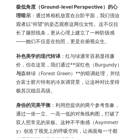
极低角度（Ground-level Perspective）的心
理暗示
：通过将相机放置在台阶平面，我们强迫
观者以“仰望”的姿态观察这两位女性。这不仅拉
长了腿部线条，更从心理上建立了一种阶级感
——她们不仅是在拍照，更是在俯视众生。
补色美学的现代转译
：红与绿通常容易显得廉
价，但在这里，我们通过**深红色（Burgundy）
与
森林绿（Forest Green）**的暗调处理，并结
合富士胶片特有的冷灰调背景，让这种对比变得
极其沉稳且高级。
身份的完美平衡
：利用您提供的两个参考形象，
通过一坐一立、一高一低的对角线构图，打破了
双人照常见的呆板。这种不平衡感（Asymmetr
y）创造了视觉上的呼吸空间，让画面每一寸都