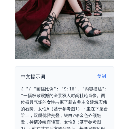
中文提示词
复制
{ "{ "画幅比例": "9:16", "内容描述": 
"一幅极致震撼的全景双人时尚社论肖像。两
位极具气场的女性占据了新古典主义建筑宏伟
的石阶。女性A（基于参考图1）：坐在下层台
阶上，双腿优雅交叠，银白/铂金色齐颌短
发，神情冷峻而轻蔑。女性B（基于参考图
2）：站在其右后方的台阶上，长卷发随风轻