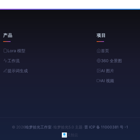
产品
项目
Lora 模型
首页
工作流
360 全景图
提示词生成
AI 图片
AI 视频
© 2026
绘梦拾光工作室
· 绘梦拾光5.0 主题 ·
晋 ICP 备 11000381 号 -1
又拍云