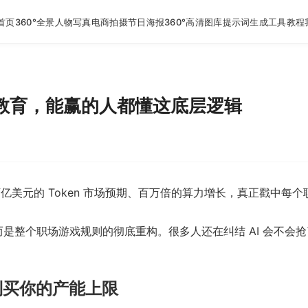
首页
360°全景
人物写真
电商拍摄
节日海报
360°高清图库
提示词生成工具
教程
不教育，能赢的人都懂这底层逻辑
1 万亿美元的 Token 市场预期、百万倍的算力增长，真正戳
，而是整个职场游戏规则的彻底重构。很多人还在纠结 AI 会不
到买你的产能上限