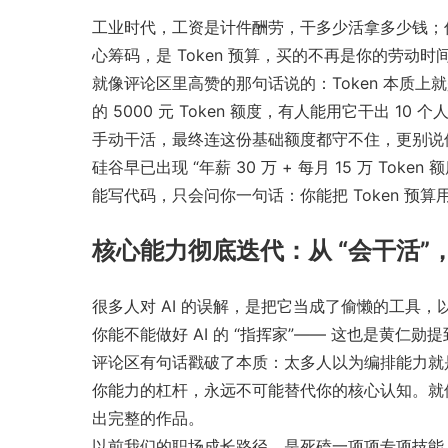
工业时代，工资是计件酬劳，干多少活拿多少钱；信
心筹码，是 Token 预算，买的不再是你的劳动
就像评论区里高赞的那句话说的：Token 本质
的 5000 元 Token 额度，有人能用它干
手动干活，最终连这份基础额度都守不住，更别说
硅谷早已出现 “年薪 30 万 + 每月 15 万 T
能写代码，只会问你一句话：你能把 Token 预
核心能力彻底迭代：从 “会干活”，
很多人对 AI 的误解，是把它当成了偷懒的工具，以
你能不能做好 AI 的 “指挥家”—— 这也是黄仁勋
评论区有句话戳破了本质：太多人以为编排能力就是
你能力的杠杆，永远不可能替代你的核心认知。就
出完整的作品。
以前我们的职场成长路径，是死磕一项项专项技能，把 