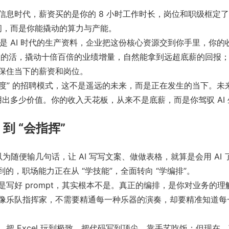
息时代，薪资买的是你的 8 小时工作时长，岗位和职级框定了你
时间，而是你能撬动的算力与产能。
上就是 AI 时代的生产资料，企业把这份核心资源交到你手里，
出 10 个人的活，撬动十倍百倍的业绩增量，自然能拿到远超底薪的
保住当下的薪资和岗位。
oken 额度” 的招聘模式，这不是遥远的未来，而是正在发生的当下。未
算用出多少价值。你的收入天花板，从来不是底薪，而是你驾驭 AI
到 “会指挥”
为随便输几句话，让 AI 写写文案、做做表格，就算是会用 AI 
提到的，职场能力正在从 “学技能”，全面转向 “学编排”。
写好 prompt，其实根本不是。真正的编排，是你对业务的理
像乐队指挥家，不需要精通每一种乐器的演奏，却要精准知道每
Excel 玩到极致、把代码写到顶尖，靠手艺吃饭；但现在，英伟