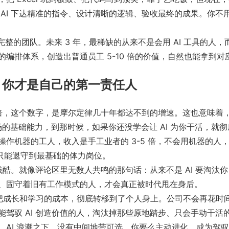
AI 下达精准的指令、设计清晰的逻辑、验收最终的成果。你不用
完整的团队。未来 3 年，最稀缺的从来不是会用 AI 工具的人，而
编排体系，创造出普通员工 5-10 倍的价值，自然也能拿到对
，你才是自己的第一责任人
 万倍，这个数字，是摩尔定律几十年都达不到的增速。这也意味着，
职场的基础能力，到那时候，如果你还没学会让 AI 为你干活，
作机器的工人，收入是手工业者的 3-5 倍，不会用机器的人
，只能退守到最基础的体力岗位。
酷。就像评论区里无数人共鸣的那句话：从来不是 AI 要淘汰你，而
、固守着旧有工作模式的人，才会真正被时代甩在身后。
企业把成长和学习的成本，彻底转移到了个人身上。公司不会再花时
驾驭 AI 创造价值的人，淘汰掉那些原地踏步、只会手动干活
AI 浪潮之下，没有中间地带可选，你要么主动进化，成为驾驭 