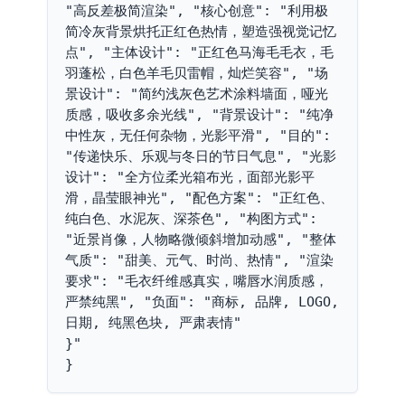
"高反差极简渲染", "核心创意": "利用极
简冷灰背景烘托正红色热情，塑造强视觉记忆
点", "主体设计": "正红色马海毛毛衣，毛
羽蓬松，白色羊毛贝雷帽，灿烂笑容", "场
景设计": "简约浅灰色艺术涂料墙面，哑光
质感，吸收多余光线", "背景设计": "纯净
中性灰，无任何杂物，光影平滑", "目的": 
"传递快乐、乐观与冬日的节日气息", "光影
设计": "全方位柔光箱布光，面部光影平
滑，晶莹眼神光", "配色方案": "正红色、
纯白色、水泥灰、深茶色", "构图方式": 
"近景肖像，人物略微倾斜增加动感", "整体
气质": "甜美、元气、时尚、热情", "渲染
要求": "毛衣纤维感真实，嘴唇水润质感，
严禁纯黑", "负面": "商标, 品牌, LOGO, 
日期, 纯黑色块, 严肃表情"

}"

}