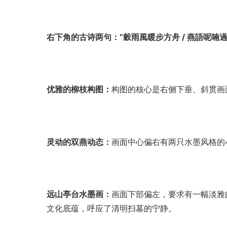
右下角的古诗两句：“穀雨風暖步方舟 / 燕語呢喃過
优雅的柳枝构图：
构图的核心是右侧下垂、斜贯画
灵动的双燕动态：
画面中心偏右有两只水墨风格的
远山亭台水墨画：
画面下部偏左，要求有一幅淡雅
文化底蕴，呼应了清明扫墓的宁静。