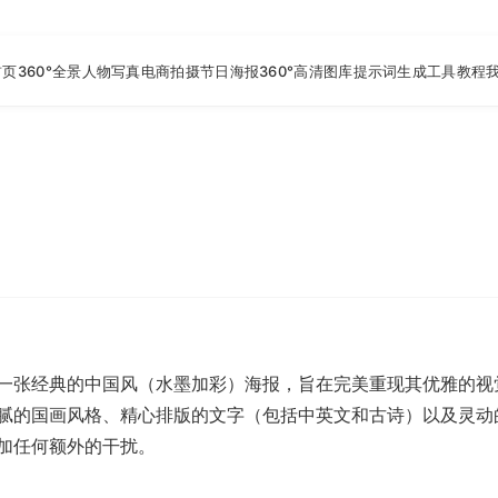
首页
360°全景
人物写真
电商拍摄
节日海报
360°高清图库
提示词生成工具
教程
一张经典的中国风（水墨加彩）海报，旨在完美重现其优雅的视
腻的国画风格、精心排版的文字（包括中英文和古诗）以及灵动
加任何额外的干扰。