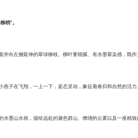
柳梢”。
面并向左侧延伸的翠绿柳枝。柳叶要细腻、有水墨晕染感，既作
小燕子在飞翔，一上一下，姿态灵动，象征着春归和自然的活力
的水墨山水画，描绘远处的黛色群山、缭绕的云雾以及一座精致