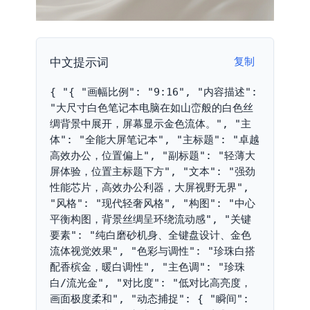
中文提示词
复制
{ "{ "画幅比例": "9:16", "内容描述": 
"大尺寸白色笔记本电脑在如山峦般的白色丝
绸背景中展开，屏幕显示金色流体。", "主
体": "全能大屏笔记本", "主标题": "卓越
高效办公，位置偏上", "副标题": "轻薄大
屏体验，位置主标题下方", "文本": "强劲
性能芯片，高效办公利器，大屏视野无界", 
"风格": "现代轻奢风格", "构图": "中心
平衡构图，背景丝绸呈环绕流动感", "关键
要素": "纯白磨砂机身、全键盘设计、金色
流体视觉效果", "色彩与调性": "珍珠白搭
配香槟金，暖白调性", "主色调": "珍珠
白/流光金", "对比度": "低对比高亮度，
画面极度柔和", "动态捕捉": { "瞬间": 