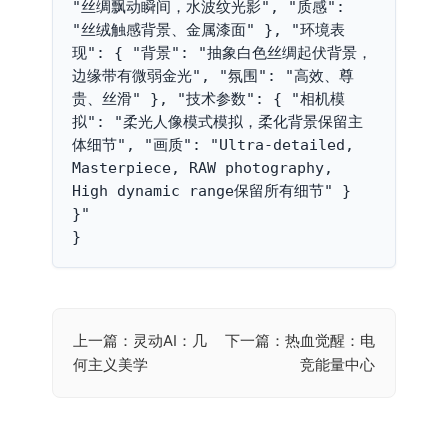
"丝绸飘动瞬间，水波纹光影", "质感": 
"丝绒触感背景、金属漆面" }, "环境表
现": { "背景": "抽象白色丝绸起伏背景，
边缘带有微弱金光", "氛围": "高效、尊
贵、丝滑" }, "技术参数": { "相机模
拟": "柔光人像模式模拟，柔化背景保留主
体细节", "画质": "Ultra-detailed, 
Masterpiece, RAW photography, 
High dynamic range保留所有细节" }

}"

}
上一篇：灵动AI：几
下一篇：热血觉醒：电
文
何主义美学
竞能量中心
章
导
航