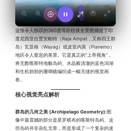
这张令人惊叹的360度等距柱状全景图捕捉了印
度尼西亚拉贾安帕特（Raja Ampat，又称四王群
岛）瓦亚格（Wayag）或皮亚内莫（Pianemo）
地区令人窒息的美景。它是真正的“上帝视角”，
将无数喀斯特地貌岛屿、水晶般清澈的蓝色潟湖
和生机勃勃的珊瑚礁编织成一幅无缝的视觉画
卷。
核心视觉亮点解析
群岛的几何之美 (Archipelago Geometry):
图
像中最震撼的部分是星罗棋布的喀斯特岛屿。这
些岛屿并非杂乱无章，而是形成了一个复杂的迷