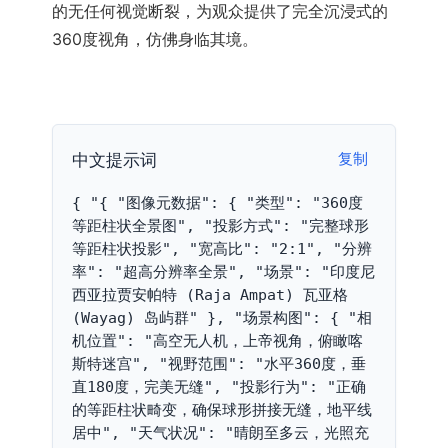
的无任何视觉断裂，为观众提供了完全沉浸式的
360度视角，仿佛身临其境。
中文提示词
复制
{ "{ "图像元数据": { "类型": "360度
等距柱状全景图", "投影方式": "完整球形
等距柱状投影", "宽高比": "2:1", "分辨
率": "超高分辨率全景", "场景": "印度尼
西亚拉贾安帕特 (Raja Ampat) 瓦亚格 
(Wayag) 岛屿群" }, "场景构图": { "相
机位置": "高空无人机，上帝视角，俯瞰喀
斯特迷宫", "视野范围": "水平360度，垂
直180度，完美无缝", "投影行为": "正确
的等距柱状畸变，确保球形拼接无缝，地平线
居中", "天气状况": "晴朗至多云，光照充