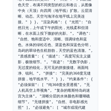
色天空，布满不同类型的积云和卷云，从图像
中央（天顶）向四周（地平线）扩散。云层清
晰、动态。天空与海洋在地平线上完美连
接。" } }, "渲染风格": { "光照": "自
然日光，上午或下午的阳光，光线柔和但清
晰，在水面上投下微妙的光影。", "调色": 
"自然、饱和度适中、清晰。强调绿色和蓝
色。水体的绿松石色、湛蓝色和深蓝色分明，
岛屿的翠绿色生机勃勃，天空的蓝色清澈。", 
"质感质量": { "描述": "高度写实主义摄
影，极致细节。", "痕迹": "无数字伪影，
无过度的锐化，无可见的拼接接缝。画面纯
净、锐利。", "拼接": "完美的360度无缝
拼接，地平线水平。" } }, "约束条件": { 
"必须保留": [ "纯360度全景透视", "无
人机高空上帝视角", "复杂的喀斯特岛屿迷
宫为主体", "清晰分层的水体颜色和珊瑚礁
细节", "无缝拼接", "自然、非电影感光
照" ], "必须避免": [ "城市或现代建