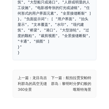
筑", "大型船只或港口", "人群或明显的人
工设施", "电影感夸张的灯光或滤镜", "任
何形式的用户界面元素", "全景接缝断裂" ] 
}, "负面提示词": [ "用户界面", "抬头
显示", "文本覆盖", "水印", "现代建
筑", "桥梁", "港口", "大型游轮", "过
度的颗粒", "裁剪视图", "全景接缝断裂", 
"卡通", "插图" ]

}"

}
上一篇：龙目岛吉
下一篇：航拍拉贾安帕特
文
利群岛的高空无缝
群岛：黎明时分梦幻般的
章
360全景
喀斯特海景
导
航