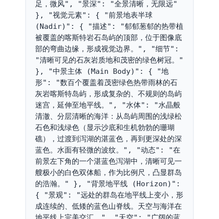
足，微风", "景深": "全景清晰，无限远" 
}, "视觉元素": { "前景地表半球 
(Nadir)": { "描述": "郁郁葱郁的热带植
被覆盖的喀斯特岩石岛屿的顶部，位于图像底
部的弯曲边缘，形成视觉边界。", "细节": 
"清晰可见的石灰岩质地和茂密的绿色树冠。" 
}, "中景主体 (Main Body)": { "地
形": "数百个覆盖着茂密绿色热带雨林的石
灰岩喀斯特岛屿，形成复杂的、不规则的岛屿
迷宫，延伸至地平线。", "水体": "水晶般
清澈、分层清晰的海洋：从岛屿周围的浅绿松
石色和浅绿色（显示沙底和生机勃勃的珊瑚
礁），过渡到泻湖的湛蓝色，再到更深处的深
蓝色。水面有轻微的波纹。", "动态": "在
前景左下角的一个湛蓝色泻湖中，清晰可见一
艘极小的白色双体船，作为比例尺，凸显群岛
的浩瀚。" }, "背景地平线 (Horizon)": 
{ "景观": "远处的群岛在地平线上变小，形
成连续的、低矮的蓝色山脊线。天空与海洋在
地平线上完美交汇。", "天空": "广阔的蓝