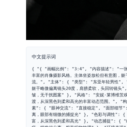
中文提示词
{ "{ "画幅比例": "3:4", "内容描述
丰富的肖像摄影风格。主体坐姿放松但有意图，躯
流。", "主体": { "类型": "东亚年轻男性"
躯干略微偏离镜头20度，肩膀柔软，头回转镜头",
皱，无干扰图案" }, "风格": "安妮·莱博
渡，从深黑色到柔和高光的丰富动态范围。", "构
素": { "眼神交流": "直接稳定", "面部
离，眼部有细微的捕捉光" }, "色彩与调性": { 
富，从深黑色到柔和高光" }, "动态捕捉": { 