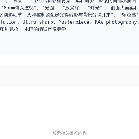
 { "背景": "中性暗摄影棚背景，柔和渐变，轻微的面部小插图", 
 "85mm镜头透视", "光圈": "浅景深", "灯光": "侧面大而柔
的阴影细节，柔和控制的边缘光将剪影与背景分隔开来", "颗粒感"
on, Ultra-sharp, Masterpiece, RAW photography, 
级的印刷风格, 永恒的编辑肖像美学"

暂无相关推荐内容