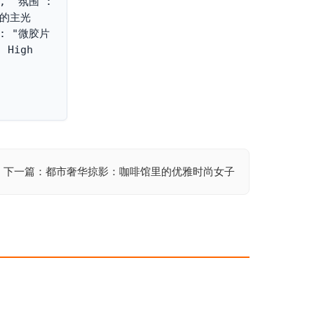
"氛围": 
和的主光
: "微胶片
High 
下一篇：都市奢华掠影：咖啡馆里的优雅时尚女子