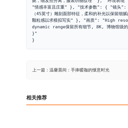
疵，细发丝分离，服装织物纹理" }, "环境表现":
"情感丰富且庄重" }, "技术参数": { "镜头":
（45英寸）雕刻面部特征，柔和的补光以保留细腻
颗粒感以求模拟写实" }, "画质": "High resoluti
dynamic range保留所有细节, 8K, 博物馆
}"

}
上一篇：温馨晨间：手捧暖咖的惬意时光
文
章
导
相关推荐
航