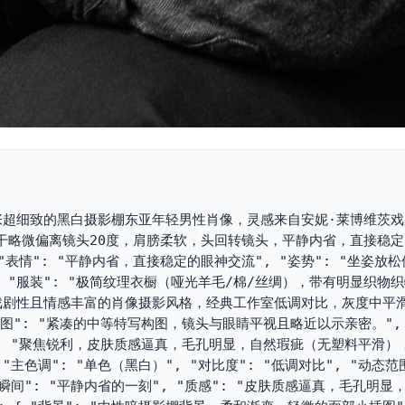
": "一张超细致的黑白摄影棚东亚年轻男性肖像，灵感来自安妮·莱博维茨
干略微偏离镜头20度，肩膀柔软，头回转镜头，平静内省，直接稳
, "表情": "平静内省，直接稳定的眼神交流", "姿势": "坐姿放
 "服装": "极简纹理衣橱（哑光羊毛/棉/丝绸），带有明显织物
维茨戏剧性且情感丰富的肖像摄影风格，经典工作室低调对比，灰度中平
图": "紧凑的中等特写构图，镜头与眼睛平视且略近以示亲密。",
细节": "聚焦锐利，皮肤质感逼真，毛孔明显，自然瑕疵（无塑料平滑
"主色调": "单色（黑白）", "对比度": "低调对比", "动态范围
"瞬间": "平静内省的一刻", "质感": "皮肤质感逼真，毛孔明显