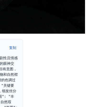
复制
戏剧性且情感
定的眼神交
松但有意图，
织物和自然褶
滑的色调过
 "关键要
），细发丝分
": "丰
，自然瑕