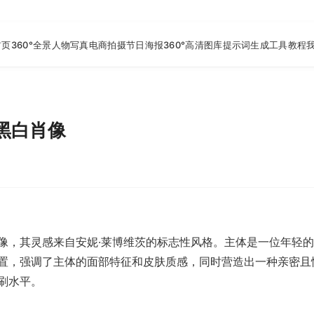
首页
360°全景
人物写真
电商拍摄
节日海报
360°高清图库
提示词生成工具
教程
黑白肖像
像，其灵感来自安妮·莱博维茨的标志性风格。主体是一位年轻
置，强调了主体的面部特征和皮肤质感，同时营造出一种亲密且
刷水平。