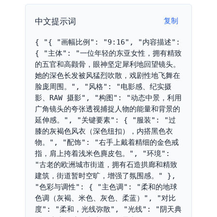
中文提示词
复制
{ "{ "画幅比例": "9:16", "内容描述": 
{ "主体": "一位年轻的东亚女性，拥有精致
的五官和高颧骨，眼神坚定犀利地回望镜头。
她的深色长发被风猛烈吹散，戏剧性地飞舞在
脸庞周围。", "风格": "电影感、纪实摄
影、RAW 摄影", "构图": "动态中景，利用
广角镜头的夸张透视捕捉人物的能量和背景的
延伸感。", "关键要素": { "服装": "过
膝的灰褐色风衣（深色纽扣），内搭黑色衣
物。", "配饰": "右手上戴着精细的金色戒
指，肩上挎着浅米色麂皮包。", "环境": 
"古老的欧洲城市街道，拥有石造拱廊和精致
建筑，街道暂时空旷，增强了氛围感。" }, 
"色彩与调性": { "主色调": "柔和的地球
色调（灰褐、米色、灰色、柔蓝）", "对比
度": "柔和，光线弥散", "光线": "阴天典