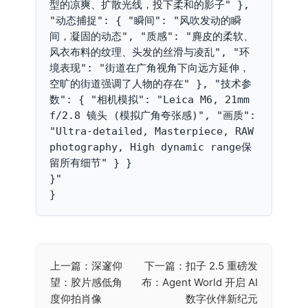
型的凉爽、扩散光线，投下柔和的影子" }, 
"动态捕捉": { "瞬间": "风吹发动的瞬
间，凝固的动态", "质感": "麂皮的柔软、
风衣布料的纹理、头发的丝滑与凌乱", "环
境表现": "街道在广角视角下向远方延伸，
空旷的街道强调了人物的存在" }, "技术参
数": { "相机模拟": "Leica M6, 21mm 
f/2.8 镜头 (模拟广角夸张感)", "画质": 
"Ultra-detailed, Masterpiece, RAW 
photography, High dynamic range保
留所有细节" } }

}"

}
上一篇：深邃仰
下一篇：扣子 2.5 重磅发
文
望：胶片感低角
布：Agent World 开启 AI
章
度仰拍肖像
数字伙伴新纪元