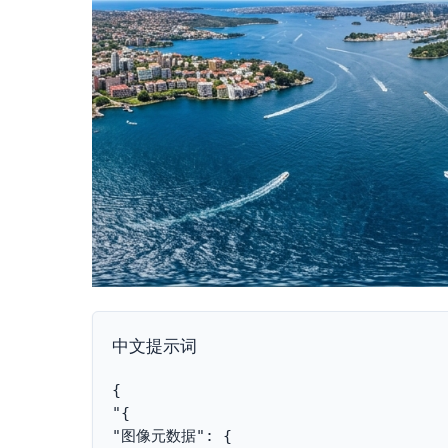
中文提示词
{
"{
"图像元数据": {