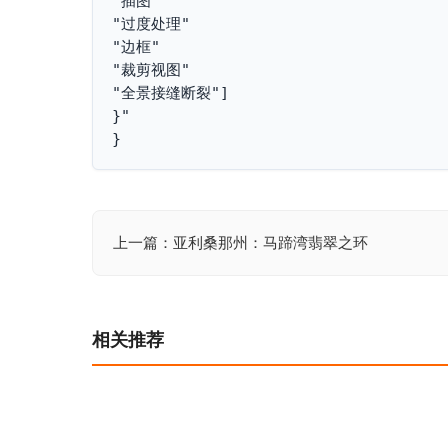
"插图"
"过度处理"
"边框"
"裁剪视图"
"全景接缝断裂"]
}"
}
上一篇：亚利桑那州：马蹄湾翡翠之环
文
章
导
相关推荐
航