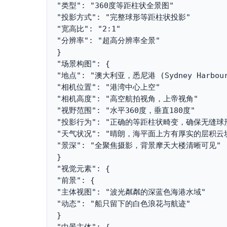
"类型": "360度等距柱状全景图"
"投影方式": "完整球形等距柱状投影"
"宽高比": "2:1"
"分辨率": "超高分辨率全景"
}
"场景构图": {
"地点": "澳大利亚，悉尼港 (Sydney Harbour
"相机位置": "港湾中心上空"
"相机高度": "高空航拍视角，上帝视角"
"视野范围": "水平360度，垂直180度"
"投影行为": "正确的等距柱状畸变，确保无缝球
"天气状况": "晴朗，海平面上方有厚实的层积云
"景深": "全聚焦摄影，背景摩天大楼清晰可见"
}
"视觉元素": {
"前景": {
"主体视图": "波光粼粼的深蓝色海港水域"
"动态": "船只留下的白色浪花与航迹"
}
"中景主体": {