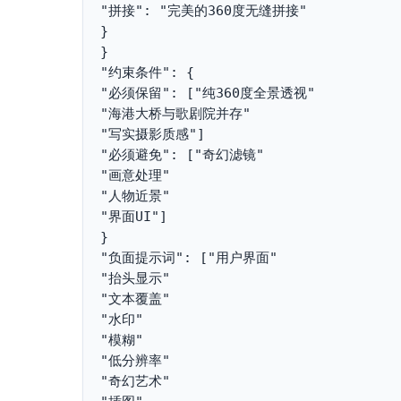
"拼接": "完美的360度无缝拼接"
}
}
"约束条件": {
"必须保留": ["纯360度全景透视"
"海港大桥与歌剧院并存"
"写实摄影质感"]
"必须避免": ["奇幻滤镜"
"画意处理"
"人物近景"
"界面UI"]
}
"负面提示词": ["用户界面"
"抬头显示"
"文本覆盖"
"水印"
"模糊"
"低分辨率"
"奇幻艺术"