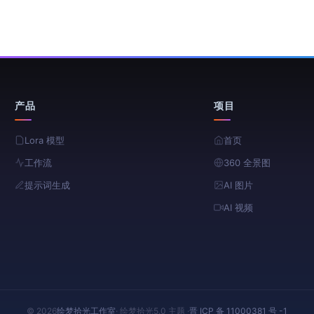
产品
项目
Lora 模型
首页
工作流
360 全景图
提示词生成
AI 图片
AI 视频
© 2026
绘梦拾光工作室
· 绘梦拾光5.0 主题 ·
晋 ICP 备 11000381 号 -1