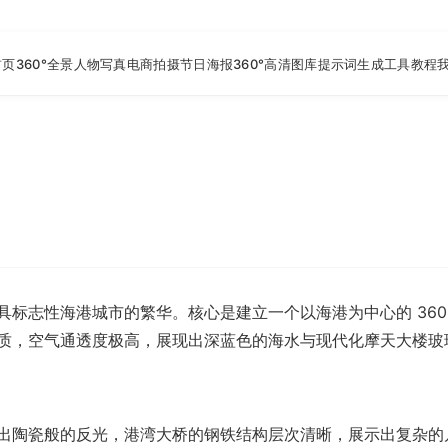
首页
360°全景
人物写真
电商拍摄
节日海报
360°高清图库
提示词生成工具
教程
具标志性海港城市的繁华。核心是建立一个以海港为中心的 36
质，空气通透度极高，展现出深蓝色的海水与现代化摩天大楼玻
出陶瓷般的反光，港湾大桥的钢铁结构层次清晰，展示出复杂的