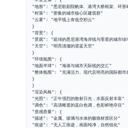
"地形": "悉尼歌剧院帆体、港湾大桥框架、环形
"村落": "密集的城市核心区建筑群"
"云雾": "地平线上有低空积云"
}
"背景": {
"景观": "延绵的悉尼港湾海岸线与零星的城市绿
"天空": "明亮清澈的湛蓝天空"
}
"环境氛围": {
"地面半球": "海港与城市天际线的交汇"
"整体氛围": "充满活力、现代且明亮的国际都市
}
}
"渲染风格": {
"光照": "正午强烈的散射日光，水面反射丰富"
"调色": "高清晰度的蓝白色调，色彩鲜艳夺目"
"质感质量": {
"描述": "金属、玻璃与水体的极致材质区分"
"痕迹": "无人工痕迹，画面纯净，自然锐化"