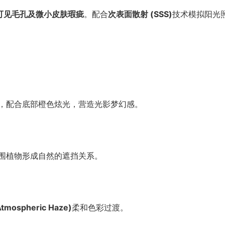
可见毛孔及微小皮肤瑕疵
。配合
次表面散射 (SSS)
技术模拟阳光
，配合底部橙色炫光，营造光影梦幻感。
围植物形成自然的遮挡关系。
mospheric Haze)
柔和色彩过渡。