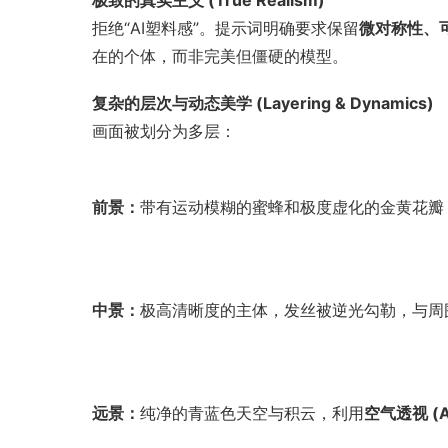
极致的真实主义 (True Realism)
拒绝“AI塑料感”。提示词明确要求保留
微对称性、
在的个体，而非完美但僵硬的模型。
复杂的层次与动态美学 (Layering & Dynamics)
画面被划分为多层：
前景：
带有运动模糊的蜜蜂和极度虚化的金黄花瓣
中景：
极高清晰度的主体，发丝被逆光勾勒，与周
远景：
纯净的青蓝色天空与积云，利用
空气透视 (At