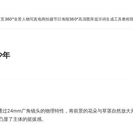
首页
360°全景
人物写真
电商拍摄
节日海报
360°高清图库
提示词生成工具
教程
少年
通过24mm广角镜头的物理特性，将前景的花朵与草茎自然放大
凸显了主体的挺拔感。