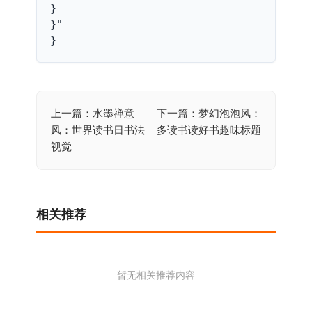
}

}"

}
上一篇：水墨禅意
下一篇：梦幻泡泡风：
文
风：世界读书日书法
多读书读好书趣味标题
章
视觉
导
航
相关推荐
暂无相关推荐内容