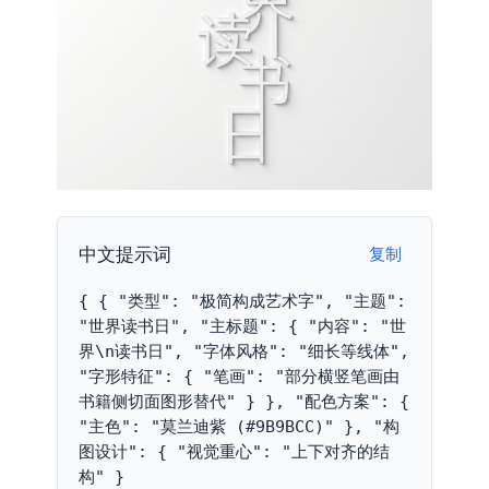
中文提示词
复制
{ { "类型": "极简构成艺术字", "主题": 
"世界读书日", "主标题": { "内容": "世
界\n读书日", "字体风格": "细长等线体", 
"字形特征": { "笔画": "部分横竖笔画由
书籍侧切面图形替代" } }, "配色方案": { 
"主色": "莫兰迪紫 (#9B9BCC)" }, "构
图设计": { "视觉重心": "上下对齐的结
构" }
