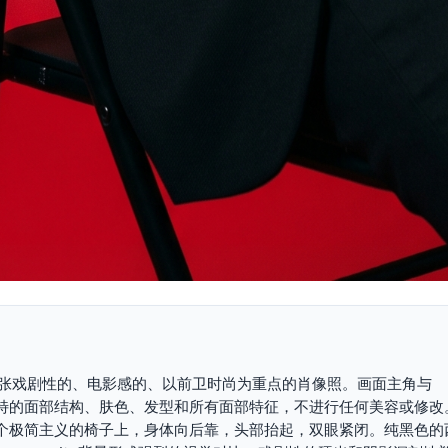
": "一张戏剧性的、电影感的、以前卫时尚为重点的肖像照。画面主角与
保持其独特的面部结构、肤色、发型和所有面部特征，不进行任何美容或修
个极简主义的椅子上，身体向后靠，头部抬起，双眼紧闭。纯黑色的