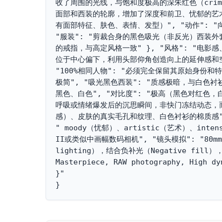
收了周围的光线，与饱和度极高的深朱红色（crim
面部和西装的轮廓，增加了深度和前卫、忧郁的艺术能量。
有面部特征、肤色、表情、发型）", "动作": 
"服装": "剪裁合身的黑色吸光（非反光）西装外
的戒指，与高定风格一致" }, "风格": "电影感
位于中心偏下，利用头部仰角创造向上的延伸感和空间
"100%相同人物": "必须完全保留其原始身份和特
极简", "吸光黑色西装": "质感极暗，与白色衬衫形
黑色、白色", "对比度": "极高（黑色对红色，白
呼吸或情绪爆发后的沉思瞬间，非快门冻结动态，而
感）、皮肤的真实毛孔和纹理、白色衬衫的棉质感", 
" moody（忧郁）、artistic（艺术）、inte
II或类似中画幅数码相机", "镜头模拟": "80m
lighting），结合负补光（Negative fill）
Masterpiece, RAW photography, Hi
}"

}