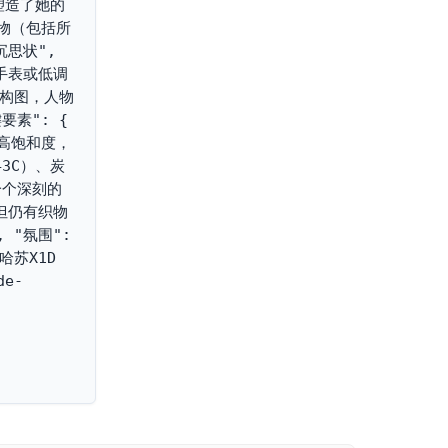
塑造了她的
人物（包括所
思状", 
手表或低调
直构图，人物
": { 
"高饱和度，
43C）、炭
一个深刻的
但仍有织物
"氛围": 
哈苏X1D 
e-