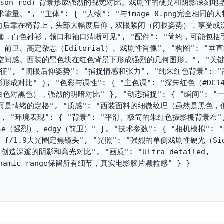
son red）背景形成强烈的视觉对比。戏剧性的硬光和阴影深刻地
", "主体": { "人物": "与image_0.png完全相同的
"向后靠在椅背上，头部大幅度后仰，双眼紧闭（闭眼姿势），享受或沉
套，白色衬衫，领口和袖口清晰可见", "配件": "简约，可能包括
、前卫、高定杂志（Editorial）、戏剧性肖像", "构图": "垂
感。西装的黑色块在红色背景下形成强烈的几何图形。", "关键要素
征", "闭眼后仰姿势": "捕捉情感和张力", "纯朱红色背景": 
成对比" }, "色彩与调性": { "主色调": "深朱红色（#DC1
色对黑色），强烈的明暗对比" }, "动态捕捉": { "瞬间": "
是情绪的定格", "质感": "西装面料的细微纹理（虽然是黑色，
"环境表现": { "背景": "平滑、极简的朱红色摄影棚背景布", 
nse（强烈）、edgy（前卫）" }, "技术参数": { "相机模拟": "
m f/1.9大光圈定焦镜头", "光照": "强烈的单侧戏剧性硬光（Sid
，创造深邃的阴影和高光对比", "画质": "Ultra-detailed, 
gh dynamic range保留所有细节，真实电影胶片颗粒感" } }
