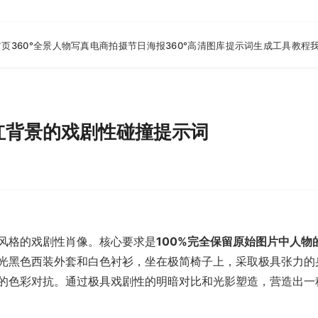
首页
360°全景
人物写真
电商拍摄
节日海报
360°高清图库
提示词生成工具
教程
红背景的戏剧性碰撞提示词
风格的戏剧性肖像。核心要求是
100%完全保留原始图片中人物
光黑色西装外套和白色衬衫，坐在极简椅子上，采取极具张力的
的色彩对抗。通过极具戏剧性的明暗对比和光影塑造，营造出一