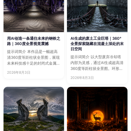
用AI创造一条通往未来的钢铁之
AI生成的废土工业巨塔｜360°
路｜360度全景视觉震撼
全景探索隐藏在混凝土深处的末
日空间
提示词简介 本作品是一幅超高
提示词简介 以大型废弃冷却塔
清360度等距柱状全景图，展现
内部为灵感，通过AI生成超高清
未来科技感十足的封闭式金属玻
360度等距柱状全景图。环形混
璃连廊空间。利用AI生成…
2026年8月3日
凝土墙体、锈蚀金属管道…
2026年8月3日