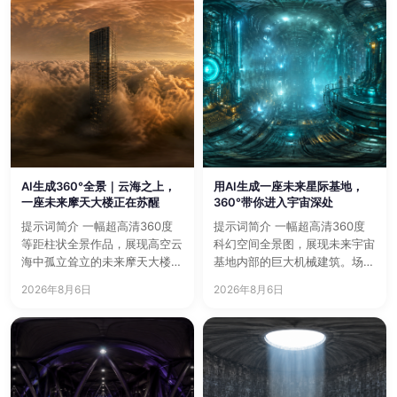
AI生成360°全景｜云海之上，
用AI生成一座未来星际基地，
一座未来摩天大楼正在苏醒
360°带你进入宇宙深处
提示词简介 一幅超高清360度
提示词简介 一幅超高清360度
等距柱状全景作品，展现高空云
科幻空间全景图，展现未来宇宙
海中孤立耸立的未来摩天大楼。
基地内部的巨大机械建筑。场景
暖色漫射光穿透厚重云层，…
融合高密度工业结构、能源…
2026年8月6日
2026年8月6日