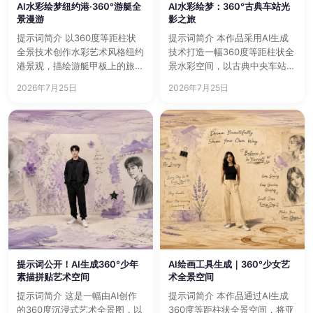
AI水彩绘梦纽约港·360°游艇全
AI水彩绘梦：360°古典车站光
景漫游
影之旅
提示词简介 以360度等距柱状
提示词简介 本作品采用AI生成
全景技术创作水彩艺术风格纽约
技术打造一幅360度等距柱状全
港景观，描绘游艇甲板上的旅行
景水彩空间，以古典中央车站大
者、碧蓝海面、自由女神像…
厅为灵感，高耸拱门、复…
2026年7月25日
2026年7月25日
提示词公开！AI生成360°少年
AI绘画工具生成｜360°少女艺
素描拼贴艺术空间
术全景空间
提示词简介 这是一幅由AI创作
提示词简介 本作品通过AI生成
的360度沉浸式艺术全景图，以
360度等距柱状全景空间，将亚