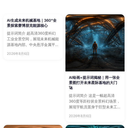
AI生成未来机械基地｜360°全
景探索赛博朋克能源核心
提示词简介 超高清360度科幻
工业全景空间，展现未来机械能
源基地内部。中央悬浮金属平台
上，一名橙色防护服探索者…
2026年8月6日
AI绘画+提示词揭秘｜用一张全
景图打开未来星际基地的大门
🚀
提示词简介 这是一幅超高清
360度等距柱状全景科幻场景，
展现宇航员置身于巨型未来工业
建筑内部。空间由深灰金属结…
2026年8月6日