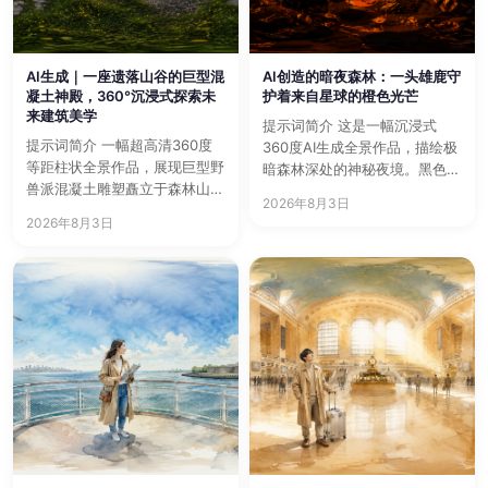
AI生成｜一座遗落山谷的巨型混
AI创造的暗夜森林：一头雄鹿守
凝土神殿，360°沉浸式探索未
护着来自星球的橙色光芒
来建筑美学
提示词简介 这是一幅沉浸式
提示词简介 一幅超高清360度
360度AI生成全景作品，描绘极
等距柱状全景作品，展现巨型野
暗森林深处的神秘夜境。黑色森
兽派混凝土雕塑矗立于森林山谷
林、湿润岩石、发光橙色球…
2026年8月3日
之间。黄昏时分，厚重云层…
2026年8月3日