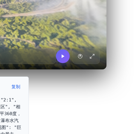
复制
:1", 
区", "相
平360度，
，瀑布水汽
图": "巨