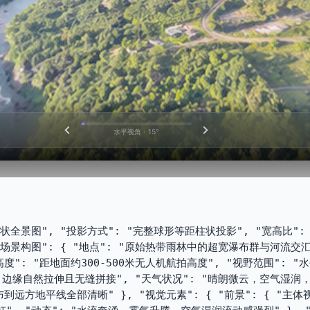
水平视角 · 15°
柱状全景图", "投影方式": "完整球形等距柱状投影", "宽高比": "2
 "场景构图": { "地点": "原始热带雨林中的超宽瀑布群与河流交汇
": "距地面约300-500米无人机航拍高度", "视野范围": "水
影，边缘自然拉伸且无缝拼接", "天气状况": "晴朗微云，空气湿润
远方地平线全部清晰" }, "视觉元素": { "前景": { "主体视