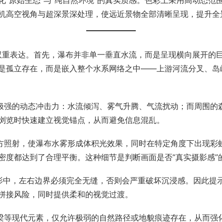
“原始生态”与“纯自然环境”的真实质感。色彩上采用高动态
机高空视角与超深景深处理，使远近景物全部清晰呈现，提升全
的双重表达。首先，瀑布并非单一垂直水流，而是呈现横向展开的
是孤立存在，而是嵌入整个水系网络之中——上游河流分叉、岛
有极强的动态冲击力：水流倾泻、雾气升腾、气流扰动；而周围的
浏览时快速建立视觉锚点，从而避免信息混乱。
上方照射，使瀑布水雾形成体积光效果，同时在特定角度下出现彩
密度都达到了合理平衡。这种细节是判断画面是否“真实摄影感”
投影中，左右边界必须完全无缝，否则会严重破坏沉浸感。因此提示
拼接风险，同时提供柔和的视觉过渡。
梁等现代元素，仅允许极弱的自然路径或地貌痕迹存在，从而强化