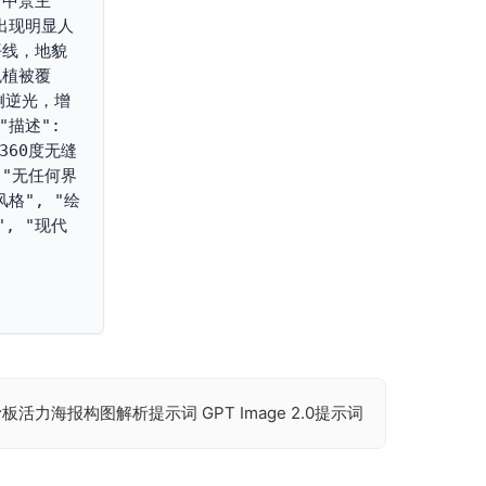
"中景主
不出现明显人
平线，地貌
色植被覆
光侧逆光，增
描述": 
360度无缝
 "无任何界
风格", "绘
", "现代
活力海报构图解析提示词 GPT Image 2.0提示词