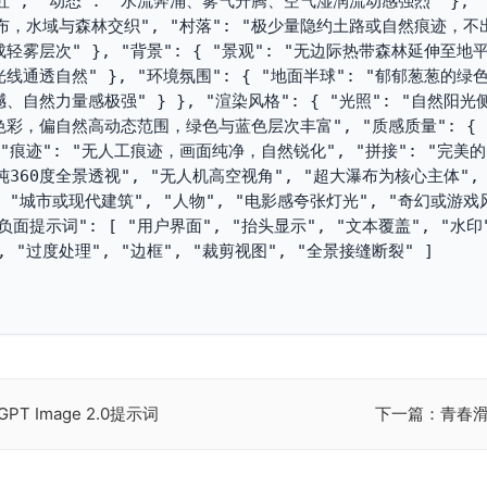
, "动态": "水流奔涌、雾气升腾、空气湿润流动感强烈" }, 
分布，水域与森林交织", "村落": "极少量隐约土路或自然痕迹，
轻雾层次" }, "背景": { "景观": "无边际热带森林延伸至地
线通透自然" }, "环境氛围": { "地面半球": "郁郁葱葱的绿
、自然力量感极强" } }, "渲染风格": { "光照": "自然阳
色彩，偏自然高动态范围，绿色与蓝色层次丰富", "质感质量": { "
痕迹": "无人工痕迹，画面纯净，自然锐化", "拼接": "完美的
[ "纯360度全景透视", "无人机高空视角", "超大瀑布为核心主体",
[ "城市或现代建筑", "人物", "电影感夸张灯光", "奇幻或游戏
负面提示词": [ "用户界面", "抬头显示", "文本覆盖", "水印
, "过度处理", "边框", "裁剪视图", "全景接缝断裂" ]

 Image 2.0提示词
下一篇：青春滑板