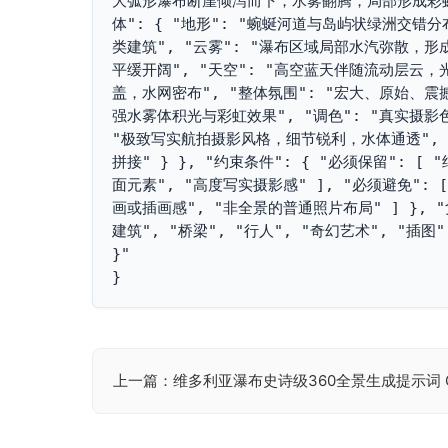
大弧形瀑布断崖倾泻而下，水雾翻腾，局部形成彩虹"
体": { "地形": "蜿蜒河道与岛屿状绿洲交错
类建筑", "云雾": "瀑布区域局部水汽弥散，形成
平缓开阔", "天空": "高空蓝天伴随流动层云，光
盖，水网密布", "整体氛围": "宏大、原始、震撼
强水雾体积光与彩虹效果", "调色": "真实摄影
"极致写实航拍摄影风格，细节锐利，水体通透", "
拼接" } }, "约束条件": { "必须保留": 
面元素", "高度写实摄影感" ], "必须避免": 
画或插画感", "非全景的普通照片布局" ] }, "
建筑", "桥梁", "行人", "奇幻艺术", "插图"
}"

}
上一篇：维多利亚瀑布史诗级360全景生成提示词 GPT
文
章