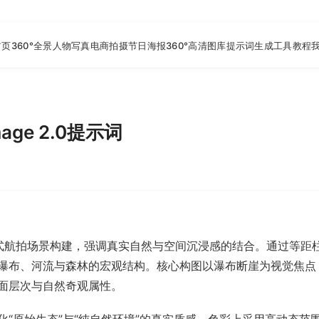
首页
360°全景
人物写真
电商拍摄
节日海报
360°高清图库
提示词生成工具
教程
ge 2.0提示词
沉浸式航拍场景构建，强调真实自然与空间沉浸感的结合。通过等
瀑布、河流与森林的宏观结构。核心构图以瀑布断崖为视觉焦点
面层次与自然奇观属性。