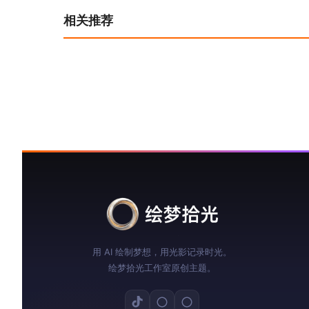
导
相关推荐
航
用 AI 绘制梦想，用光影记录时光。
绘梦拾光工作室原创主题。