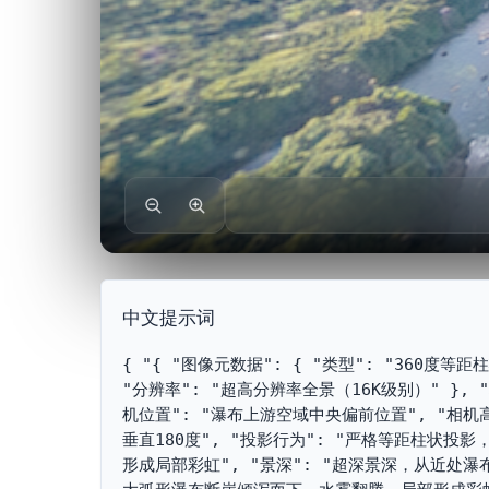
中文提示词
{ "{ "图像元数据": { "类型": "360度等距
"分辨率": "超高分辨率全景（16K级别）" },
机位置": "瀑布上游空域中央偏前位置", "相机高度
垂直180度", "投影行为": "严格等距柱状投
形成局部彩虹", "景深": "超深景深，从近处瀑布到