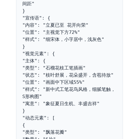
间距"
}
"宣传语": {
"内容": "立夏已至 花开向荣"
"位置": "主视觉下方72%"
"样式": "细宋体，小字居中，浅灰色"
}
"视觉元素": {
"主体": {
"类型": "石榴花枝工笔插画"
"状态": "枝叶舒展，花朵盛开，含苞待放"
"位置": "画面中下区域55%"
"样式": "新中式工笔花鸟风格，细腻笔触，
S形构图"
"寓意": "象征夏日生机、丰盛吉祥"
}
"动态元素": [
{
"类型": "飘落花瓣"