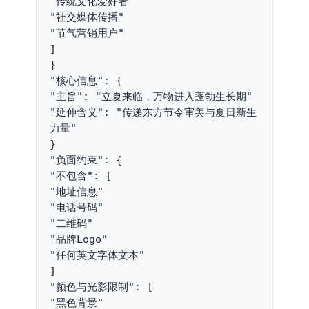
"传统文化爱好者"
"社交媒体传播"
"节气营销用户"
]
}
"核心信息": {
"主旨": "立夏来临，万物进入蓬勃生长期"
"延伸含义": "传递东方节令审美与夏日新生
力量"
}
"负面约束": {
"不包含": [
"地址信息"
"电话号码"
"二维码"
"品牌Logo"
"任何英文字体文本"
]
"颜色与光影限制": [
"黑色背景"