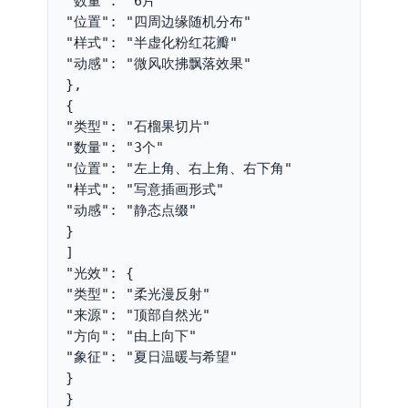
"数量": "6片"
"位置": "四周边缘随机分布"
"样式": "半虚化粉红花瓣"
"动感": "微风吹拂飘落效果"
},
{
"类型": "石榴果切片"
"数量": "3个"
"位置": "左上角、右上角、右下角"
"样式": "写意插画形式"
"动感": "静态点缀"
}
]
"光效": {
"类型": "柔光漫反射"
"来源": "顶部自然光"
"方向": "由上向下"
"象征": "夏日温暖与希望"
}
}