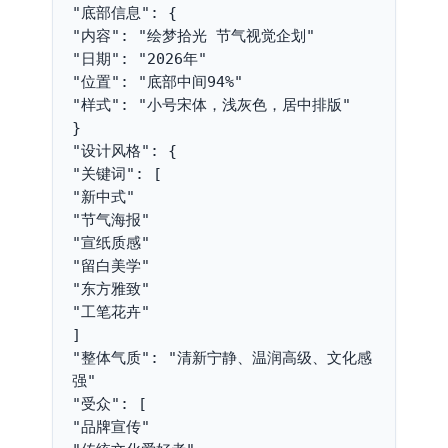
"底部信息": {
"内容": "绘梦拾光 节气视觉企划"
"日期": "2026年"
"位置": "底部中间94%"
"样式": "小号宋体，浅灰色，居中排版"
}
"设计风格": {
"关键词": [
"新中式"
"节气海报"
"宣纸质感"
"留白美学"
"东方雅致"
"工笔花卉"
]
"整体气质": "清新宁静、温润高级、文化感
强"
"受众": [
"品牌宣传"