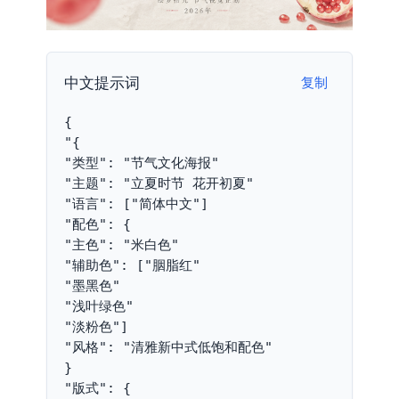
中文提示词
复制
{
"{
"类型": "节气文化海报"
"主题": "立夏时节 花开初夏"
"语言": ["简体中文"]
"配色": {
"主色": "米白色"
"辅助色": ["胭脂红"
"墨黑色"
"浅叶绿色"
"淡粉色"]
"风格": "清雅新中式低饱和配色"
}
"版式": {