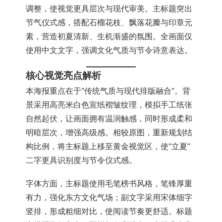
调整，使视觉更具层次与现代审美。主标题突出
节气仪式感，搭配石榴花枝、飘落花瓣与印章元
素，营造初夏清新、生机渐盛的氛围。全画面仅
使用中文文字，强调文化气质与节令诗意表达。
核心视觉亮点解析
本海报重点在于“传统气质与现代排版融合”。背
景采用高亮米白色宣纸褶皱纹理，模拟手工纸张
自然起伏，让画面拥有温润触感，同时形成柔和
明暗层次，增强高级感。相较原图，重新规划结
构比例，将主标题上移至黄金视觉区，使“立夏”
二字更具识别度与节令仪式感。
字体方面，主标题使用毛笔榜书风格，笔锋厚重
有力，强化东方文化气场；副文字采用宋体细字
竖排，形成粗细对比，使阅读节奏更舒适。标题