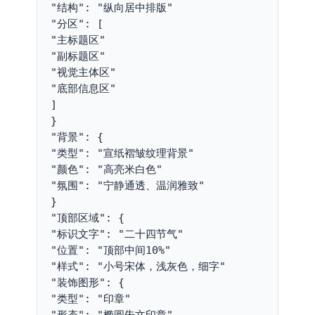
"结构": "纵向居中排版"
"分区": [
"主标题区"
"副标题区"
"视觉主体区"
"底部信息区"
]
}
"背景": {
"类型": "宣纸褶皱纹理背景"
"颜色": "高亮米白色"
"氛围": "宁静通透、温润雅致"
}
"顶部区域": {
"标识文字": "二十四节气"
"位置": "顶部中间10%"
"样式": "小号宋体，浅灰色，细字"
"装饰图形": {
"类型": "印章"
"形态": "椭圆朱文印章"