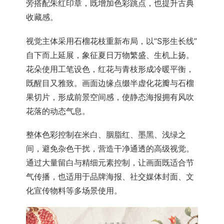
旁搭配朱红印章，既增加色彩跳点，也提升古典
收藏感。
视觉主体采用石榴花枝重新布局，以“S形生长线”
自下而上延展，象征夏日万物繁盛、生机上扬。
花朵使用工笔设色，红花与青枝形成冷暖平衡，
既醒目又雅致。画面边缘点缀半虚化花瓣与石榴
果切片，形成前景空间感，使静态海报拥有风吹
花落的动态气息。
整体色彩控制在米白、胭脂红、墨黑、浅绿之
间，避免杂色干扰，营造干净通透的高级视觉。
通过大量留白与精细元素控制，让画面既适合节
气传播，也适用于品牌海报、社交媒体封面、文
化宣传物料等多场景使用。