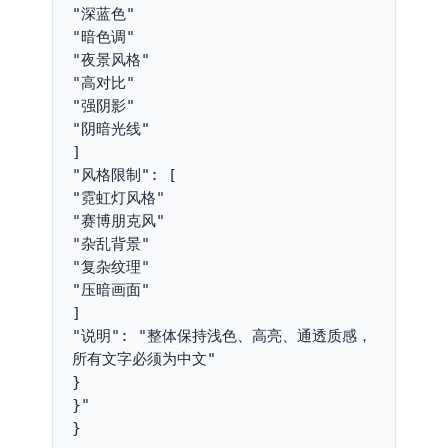
"深蓝色"
"暗色调"
"夜景风格"
"高对比"
"强阴影"
"阴暗光线"
]
"风格限制": [
"霓虹灯风格"
"赛博朋克风"
"杂乱背景"
"复杂纹理"
"压暗画面"
]
"说明": "整体保持浅色、高亮、通透质感，
所有文字必须为中文"
}
}"
}