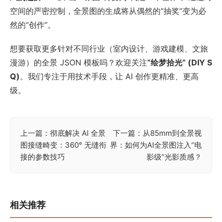
空间的严密控制，全景图的生成将从偶然的“抽奖”变为必
然的“创作”。
想要获取更多针对不同行业（室内设计、游戏建模、文旅
漫游）的全景 JSON 模板吗？欢迎关注
“绘梦拾光” (DIY S
Q)
。我们专注于用技术手段，让 AI 创作更精准、更高
级。
上一篇：彻底解决 AI 全景
下一篇：从85mm到全景视
文
图接缝畸变：360° 无缝衔
界：如何为AI全景图注入“电
章
接的参数技巧
影级”光影质感？
导
航
相关推荐