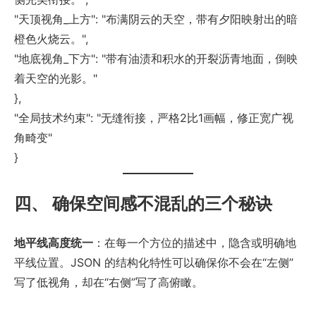
"天顶视角_上方": "布满阴云的天空，带有夕阳映射出的暗
橙色火烧云。",
"地底视角_下方": "带有油渍和积水的开裂沥青地面，倒映
着天空的光影。"
},
"全局技术约束": "无缝衔接，严格2比1画幅，修正宽广视
角畸变"
}
四、 确保空间感不混乱的三个秘诀
地平线高度统一
：在每一个方位的描述中，隐含或明确地
平线位置。JSON 的结构化特性可以确保你不会在“左侧”
写了低视角，却在“右侧”写了高俯瞰。