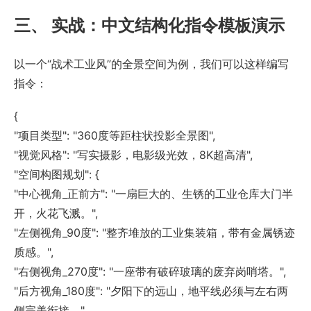
三、 实战：中文结构化指令模板演示
以一个“战术工业风”的全景空间为例，我们可以这样编写
指令：
{
"项目类型": "360度等距柱状投影全景图",
"视觉风格": "写实摄影，电影级光效，8K超高清",
"空间构图规划": {
"中心视角_正前方": "一扇巨大的、生锈的工业仓库大门半
开，火花飞溅。",
"左侧视角_90度": "整齐堆放的工业集装箱，带有金属锈迹
质感。",
"右侧视角_270度": "一座带有破碎玻璃的废弃岗哨塔。",
"后方视角_180度": "夕阳下的远山，地平线必须与左右两
侧完美衔接。",