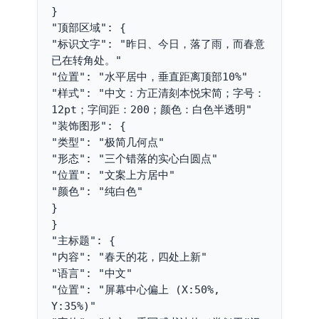
}
"顶部区域": {
"标识文字": "昨日、今日，落了雨，而春意
已在转角处。"
"位置": "水平居中，垂直距离顶部10%"
"样式": "中文：方正清刻本悦宋简；字号：
12pt；字间距：200；颜色：白色半透明"
"装饰图形": {
"类型": "极简几何点"
"形态": "三个错落的实心白圆点"
"位置": "文案上方居中"
"颜色": "纯白色"
}
}
"主标题": {
"内容": "春天的花，四处上新"
"语言": "中文"
"位置": "屏幕中心偏上 (X:50%, 
Y:35%)"