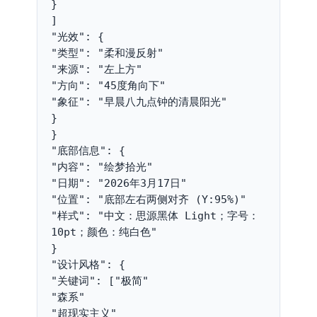
}
]
"光效": {
"类型": "柔和漫反射"
"来源": "左上方"
"方向": "45度角向下"
"象征": "早晨八九点钟的清晨阳光"
}
}
"底部信息": {
"内容": "绘梦拾光"
"日期": "2026年3月17日"
"位置": "底部左右两侧对齐 (Y:95%)"
"样式": "中文：思源黑体 Light；字号：
10pt；颜色：纯白色"
}
"设计风格": {
"关键词": ["极简"
"森系"
"超现实主义"