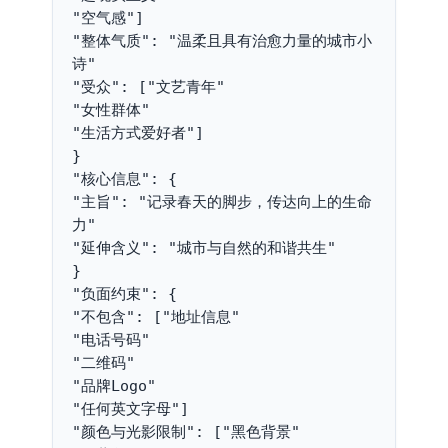
"空气感"]
"整体气质": "温柔且具有治愈力量的城市小
诗"
"受众": ["文艺青年"
"女性群体"
"生活方式爱好者"]
}
"核心信息": {
"主旨": "记录春天的脚步，传达向上的生命
力"
"延伸含义": "城市与自然的和谐共生"
}
"负面约束": {
"不包含": ["地址信息"
"电话号码"
"二维码"
"品牌Logo"
"任何英文字母"]
"颜色与光影限制": ["黑色背景"