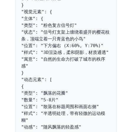
}
"视觉元素": {
"主体": {
"类型": "粉色复古信号灯"
"状态": "信号灯支架上缠绕着盛开的樱花枝
条，顶端立着一只青蓝色的小鸟"
"位置": "下方偏右 (X:60%, Y:70%)"
"样式": "3D渲染感，柔和阴影，材质通透"
"寓意": "自然的生命力打破了城市的秩序
感"
}
"动态元素": [
{
"类型": "飘落的花瓣"
"数量": "5-8片"
"位置": "散落在标题周围和画面右侧"
"样式": "半透明处理，带有轻微的运动模
糊"
"动感": "随风飘落的轻盈感"