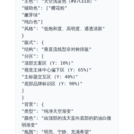
"主色": "天空浅蓝色（#87CEEB）"
"辅助色": ["樱花粉"
"嫩芽绿"
"纯白色"]
"风格": "低饱和度、高明度、通透清新"
}
"版式": {
"结构": "垂直流线型非对称排版"
"分区": [
"顶部文案区 (Y: 10%)"
"视觉主体中心偏下区 (Y: 65%)"
"主标题交互区 (Y: 40%)"
"底部品牌标识区 (Y: 90%)"
]
}
"背景": {
"类型": "纯净天空渐变"
"颜色": "由顶部的浅天蓝向底部的奶油白微
弱渐变"
"氛围": "明亮、宁静、充满希望"