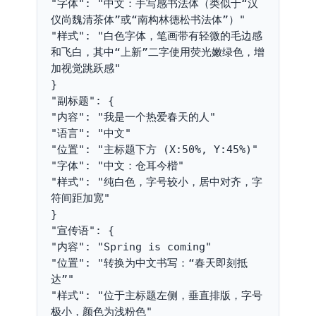
"字体": "中文：手写感书法体（类似于“汉
仪尚魏清茶体”或“南构林德松书法体”）"
"样式": "白色字体，笔画带有轻微的毛边感
和飞白，其中“上新”二字使用荧光嫩绿色，增
加视觉跳跃感"
}
"副标题": {
"内容": "我是一个热爱春天的人"
"语言": "中文"
"位置": "主标题下方 (X:50%, Y:45%)"
"字体": "中文：仓耳今楷"
"样式": "纯白色，字号较小，居中对齐，字
符间距加宽"
}
"宣传语": {
"内容": "Spring is coming"
"位置": "转换为中文书写：“春天即刻抵
达”"
"样式": "位于主标题左侧，垂直排版，字号
极小，颜色为浅粉色"