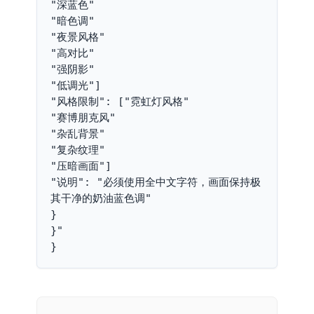
"深蓝色"
"暗色调"
"夜景风格"
"高对比"
"强阴影"
"低调光"]
"风格限制": ["霓虹灯风格"
"赛博朋克风"
"杂乱背景"
"复杂纹理"
"压暗画面"]
"说明": "必须使用全中文字符，画面保持极
其干净的奶油蓝色调"
}
}"
}