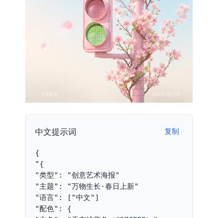
中文提示词
复制
{
"{
"类型": "创意艺术海报"
"主题": "万物生长·春日上新"
"语言": ["中文"]
"配色": {