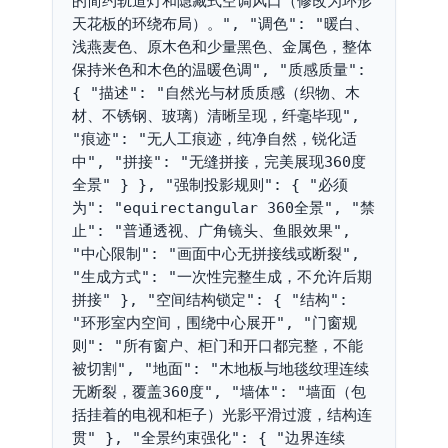
的简约轨道灯和隐藏式空调风口（修改为环形
天花板的环绕布局）。", "调色": "暖白、
浅燕麦色、原木色和少量黑色、金属色，整体
保持米色和木色的温暖色调", "质感质量": 
{ "描述": "自然光与材质质感（织物、木
材、不锈钢、玻璃）清晰呈现，纤毫毕现", 
"痕迹": "无人工痕迹，纯净自然，锐化适
中", "拼接": "无缝拼接，完美展现360度
全景" } }, "强制投影规则": { "必须
为": "equirectangular 360全景", "禁
止": "普通透视、广角镜头、鱼眼效果", 
"中心限制": "画面中心无拼接线或断裂", 
"生成方式": "一次性完整生成，不允许后期
拼接" }, "空间结构锁定": { "结构": 
"环形室内空间，围绕中心展开", "门窗规
则": "所有窗户、柜门和开口都完整，不能
被切割", "地面": "木地板与地毯纹理连续
无断裂，覆盖360度", "墙体": "墙面（包
括挂着的电视和柜子）光影平滑过渡，结构连
贯" }, "全景约束强化": { "边界连续