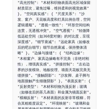
"高光控制": "木材和织物表面高光区域保留
材质层次，避免过曝，维持柔和的视觉效果" 
}, "空间真实感": { "尺度关系": "沙
发、窗户、天花板高度和灯具比例合理，空间
逻辑通顺", "透视一致性": "环形空间结构
连贯，无透视冲突", "空气透视": "轻微降
低远处空间（如360度对侧）的对比度，呈现
深度感", "细节衰减": "远处家具（如修改
后的吧台细节）细节自然衰减，保持整体清
晰" }, "边缘与接缝": { "结构边缘": 
"木框窗户、家具边缘略有不完美（非绝对刚
性），增强真实感", "拼接控制": "左右边
界的沙发模块、地板纹理、墙面天花板完美无
缝拼接", "接触阴影": "沙发脚、桌子脚与
地面接触产生细微阴影" }, "表面反射": { 
"反射类型": "木材和织物为漫反射；玻璃
（如修改后的茶几表面）和金属为镜面反射", 
"模糊反射": "木材表面的反射非常模糊，符
合其粗糙度设定", "环境映射": "玻璃和金
属表面准确反射周围的沙发、窗户和天花板细