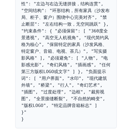
性": "左边与右边无缝拼接，结构连贯", 
"空间结构": "环形结构，所有家具（沙发布
局、柜子、窗户）围绕中心完美对齐", "禁
止断层": "左右结构一致，无空间跳跃" }, 
"约束条件": { "必须保留": [ "360度全
景透视", "高空无人机视角", "现代简约风
格为核心", "保留特定的家具（沙发风格、
特定窗户、音箱、电视、茶几）", "写实摄
影风格" ], "必须避免": [ "人物", "电
影感光影", "奇幻风格", "插画感", "任何
第三方版权LOGO或文字" ] }, "负面提示
词": [ "用户界面", "水印", "现代建筑
外墙", "桥梁", "行人", "奇幻艺术", 
"插图", "过度处理", "边框", "裁剪视
图", "全景接缝断裂", "不自然的畸变", 
"版权LOGO", "特定品牌音箱标志" ]

}"

}