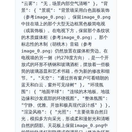
"云雾": "无，场景内部空气清晰" }, "背
景": { "景观": "背景墙采用白色面板装饰
（参考image_0.png）。保留image_0.png
中挂在墙上的那个大型无边框黑色极简电视
（或装饰板）。在电视下方，保留那个条纹状
的木质媒体柜（参考image_0.png）。那个
标志性的木制（胡桃木）音箱（参考
image_0.png）仍然放置在媒体柜旁边。在
电视墙的另一侧（约270度方向），是一个开
放式的环形不锈钢和玻璃酒柜，摆放着一些极
简的玻璃器皿和艺术书籍，作为新的修改和细
节。", "天空": "通过所有窗户可看晴朗的
蓝天和白云，窗外可见绿树" }, "环境氛
围": { "地面半球": "连续的木地板、地毯
边缘和沙发底部的环绕视图", "整体氛围": 
"宁静、优雅、开放和极具现代设计感" } }, 
"渲染风格": { "光照": "主要依靠自然日
光，模拟多方向采光，形成柔和漫射光和清晰
自然的阴影。天花板上保留image_0.png中