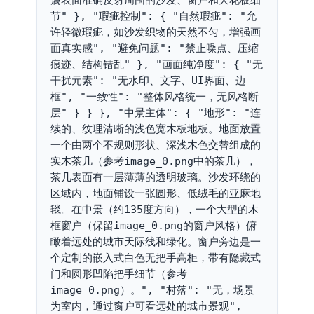
节" }, "瑕疵控制": { "自然瑕疵": "允
许轻微瑕疵，如沙发织物的天然不匀，增强画
面真实感", "避免问题": "禁止噪点、压缩
痕迹、结构错乱" }, "画面纯净度": { "无
干扰元素": "无水印、文字、UI界面、边
框", "一致性": "整体风格统一，无风格断
层" } } }, "中景主体": { "地形": "连
续的、纹理清晰的浅色宽木板地板。地面放置
一个由两个不规则形状、深浅木色交替组成的
实木茶几（参考image_0.png中的茶几），
茶几表面有一层薄薄的透明玻璃。沙发环绕的
区域内，地面铺设一张圆形、低绒毛的亚麻地
毯。在中景（约135度方向），一个大型的木
框窗户（保留image_0.png的窗户风格）俯
瞰着远处的城市天际线和绿化。窗户旁边是一
个定制的嵌入式白色无把手高柜，带有隐藏式
门和圆形凹陷把手细节（参考
image_0.png）。", "村落": "无，场景
为室内，通过窗户可看远处的城市景观", 