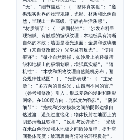
"无", "细节描述": { "整体真实度": "遵
循现实世界的物理规律，光影、材质和比例自
然，呈现出一种高级、宁静的生活质感", 
"材质细节": { "表面特性": "沙发布料呈
现细腻、有触感的编织纹理；木地板具有清晰
自然的木纹；墙面是哑光漆面；金属和玻璃细
节（来自修改部分）光滑且有反光", "使用
痕迹": "微小自然磨损，如沙发上的轻微褶
皱和地板上的极细划痕，增强真实感", "随
机性": "木纹和织物纹理自然随机分布，避
免规律性贴图" }, "光影表现": { "主光
源": "多方向的自然光，由四周不同的窗户
（参考和修改）引入，形成复杂的漫射和阴影
网络。在180度方向，光线尤为强烈", "阴影
细节": "抱枕和沙发模块之间的阴影边缘自
然过渡，避免过度锐化；物体投射在地面上的
阴影清晰且软和", "反射与反弹光": "光线
在米白色沙发和木地板之间微妙反弹，提升空
间整体亮度；玻璃表面有清晰的环境反射", 