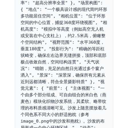
率": "超高分辨率全景" }, "场景构图": 
{ "地点": "一个极具设计感的现代简约环形
多功能居住空间", "相机位置": "位于环形
空间的中心位置，捕捉360度环绕视图", "相
机高度": "模拟中等高度（例如高空无人机
或安装在中心支柱上），约2.5米高，俯瞰整
个空间结构", "视野范围": "水平360度，
垂直180度", "投影行为": "精确的等距柱
状畸变，确保左右边界无缝拼接，顶部和底部
极点收敛自然，空间结构连贯", "天气状
况": "晴朗，充足的自然日光通过多个窗户
洒入", "景深": "深景深，确保所有元素从
近到远都清晰，符合全景摄影特质" }, "视
觉元素": { "前景": { "主体视图": "一
个由多个部分组成、可自由组合的米白色（燕
麦色）模块化织物沙发系统，其柔软、略带纹
理的布料质感清晰可见。沙发上随意摆放着几
个同色系不同大小的舒适抱枕（参考
image_0.png中的沙发和抱枕）。沙发的布
局形成一个中心环绕区域。", "动态": 