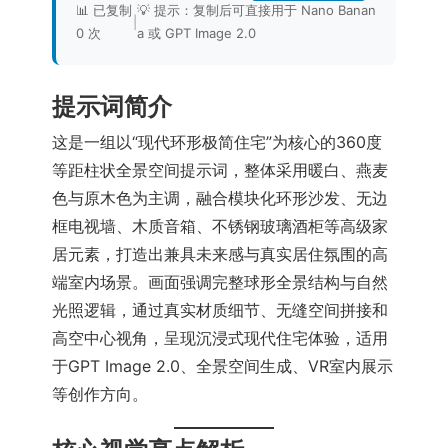
📊 已复制
💡 提示：复制后可直接用于 Nano Banan
|
0 次
a 或 GPT Image 2.0
提示词简介
这是一组以“现代环形极简住宅”为核心的360度
等距柱状全景空间提示词，整体采用暖白、燕麦
色与原木色为主调，融合模块化环形沙发、无边
框电视墙、木质音箱、不锈钢玻璃酒柜等高级家
居元素，打造出兼具未来感与真实居住氛围的高
端室内场景。画面强调完整球形全景结构与自然
光照逻辑，通过真实材质细节、无缝空间拼接和
高空中心视角，呈现沉浸式现代住宅体验，适用
于GPT Image 2.0、全景空间生成、VR室内展示
等创作方向。