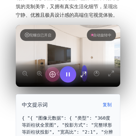
筑的克制美学，又拥有真实生活化细节，呈现出
宁静、优雅且极具设计感的高端住宅视觉体验。
陀螺仪已开启
360° 全景
中文提示词
复制
{ "{ "图像元数据": { "类型": "360度
等距柱状全景图", "投影方式": "完整球形
等距柱状投影", "宽高比": "2:1", "分辨