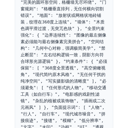
"完美的圆环形空间，格栅墙无尽环绕", "门
窗规则": "格栅垂直排列，无任何横向切割
错误", "地面": "放射状或网格状地砖铺
装，纹理在360度上连续", "墙体": "木质
色调平滑过渡，无突兀色块" }, "全景约束
强化": { "边界连续性": "图像的最左侧像
素必须能与最右侧像素完美拼合", "空间结
构": "几何中心对称，强调极简美学", "禁
止断层": "左右结构逻辑一致，阴影方向符
合球形光源逻辑" }, "约束条件": { "必须
保留": [ "360度全景透视", "高空俯瞰视
角", "现代简约原木风格", "无任何干扰的
纯净空间", "写实摄影级的清晰度" ], "必
须避免": [ "任何形式的人物", "移动交通
工具（如自行车）", "电影感的戏剧性滤
镜", "杂乱的植被或装饰物", "插画或二次
元画风" ] }, "负面提示词": [ "人物", 
"行人", "自行车", "现代城市噪音", "拼
接痕迹", "接缝", "模糊", "低分辨率", 
"文字", "水印", "边框", "UI", "透视