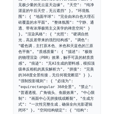
见极少量的无云蓝天边缘", "天空": "纯净
湛蓝的午后天空，无云遮挡" }, "环境氛
围": { "地面半球": "完全由米白色大理石
砖覆盖的水平面", "整体氛围": "宁静、通
透、带有浓厚极简主义美学的禅意空间" } 
}, "渲染风格": { "光照": "硬调自然
光，高反差带来的强烈结构感", "调色": 
"暖色调，主打原木色、米色和天蓝色的三原
色平衡", "质感质量": { "描述": "极致
的物理渲染（PBR）效果，触手可及的材质质
感", "痕迹": "无AI生成的塑料感，模拟顶
级单反相机的真实解析力", "拼接": "完美
的360度全景衔接，无任何视觉断层" } }, 
"强制投影规则": { "必须为": 
"equirectangular 360全景", "禁止": 
"普通透视、广角镜头、鱼眼效果", "中心限
制": "画面中心无拼接线或断裂", "生成方
式": "一次性完整生成，确保全向光影逻辑
闭环" }, "空间结构锁定": { "结构": 