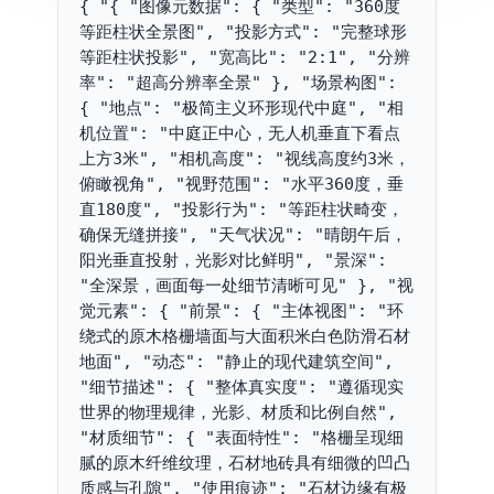
{ "{ "图像元数据": { "类型": "360度
等距柱状全景图", "投影方式": "完整球形
等距柱状投影", "宽高比": "2:1", "分辨
率": "超高分辨率全景" }, "场景构图": 
{ "地点": "极简主义环形现代中庭", "相
机位置": "中庭正中心，无人机垂直下看点
上方3米", "相机高度": "视线高度约3米，
俯瞰视角", "视野范围": "水平360度，垂
直180度", "投影行为": "等距柱状畸变，
确保无缝拼接", "天气状况": "晴朗午后，
阳光垂直投射，光影对比鲜明", "景深": 
"全深景，画面每一处细节清晰可见" }, "视
觉元素": { "前景": { "主体视图": "环
绕式的原木格栅墙面与大面积米白色防滑石材
地面", "动态": "静止的现代建筑空间", 
"细节描述": { "整体真实度": "遵循现实
世界的物理规律，光影、材质和比例自然", 
"材质细节": { "表面特性": "格栅呈现细
腻的原木纤维纹理，石材地砖具有细微的凹凸
质感与孔隙", "使用痕迹": "石材边缘有极