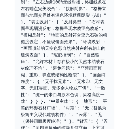
制": "左右边缘100%无缝对接，格栅线条在
左右端点完美咬合", "接触阴影": "格栅立
面与地面交界处有深色环境遮蔽阴影（AO）" 
}, "表面反射": { "反射类型": "石材表
面呈现弱漫反射，格栅呈现木质亚光质感", 
"模糊反射": "地面的反射符合亚光石砖的粗
糙度设定，不呈现镜面效果", "环境映射": 
"画面顶部的天空色彩自然映射在所有朝上的
建筑表面" }, "瑕疵控制": { "自然瑕
疵": "允许木材上存在极小的天然木结或石
材纹理不均", "避免问题": "严禁画面模
糊、重影、噪点或结构性断裂" }, "画面纯
净度": { "无干扰元素": "无水印、无文
字、无UI界面、无多余人物或车辆", "一致
性": "统一的米白与原木色调，风格高度一
致" } } }, "中景主体": { "地形": "平
整的环形石材广场", "村落": "无（替换为
极简主义现代建筑构件）", "云雾": "无
（保持画面极度纯净）" }, "背景": { "景
观": "向四周延伸的纯净几何立面，上方可