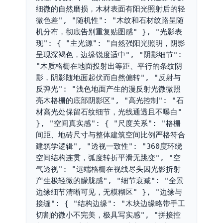
细微的自然磨损，木材表面有阳光照射后的轻
微色差", "随机性": "木纹和石材纹路呈随
机分布，彻底告别重复贴图感" }, "光影表
现": { "主光源": "自然强阳光照明，阴影
呈现深褐色，边缘锐度适中", "阴影细节": 
"木质格栅在地面投射出等距、平行的条纹阴
影，阴影随地面起伏而自然偏转", "反射与
反弹光": "浅色地面产生的漫反射光微微照
亮木格栅的底部阴影区", "高光控制": "石
材高光处保留石纹细节，光线通透且不曝白" 
}, "空间真实感": { "尺度关系": "格栅
间距、地砖尺寸与整体建筑空间比例严格符合
建筑学逻辑", "透视一致性": "360度环绕
空间结构连贯，弧度转折平滑无跳变", "空
气透视": "远端格栅在视线尽头因光影折射
产生极轻微的朦胧感", "细节衰减": "全景
边缘细节清晰可见，无模糊区" }, "边缘与
接缝": { "结构边缘": "木块边缘略带手工
切割的微小不完美，极具写实感", "拼接控