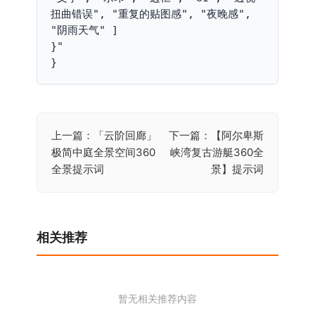
扭曲错误", "重复的贴图感", "夜晚感", 
"阴雨天气" ]

}"

}
上一篇：「云阶回廊」
下一篇：【阿尔卑斯
文
极简中庭全景空间360
峡湾复古游艇360全
章
全景提示词
景】提示词
导
航
相关推荐
暂无相关推荐内容