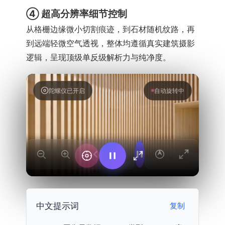
④ 超高分辨率细节控制
从格栅边缘微小切割痕迹，到石材随机纹路，再
到远端轻微空气透视，整体均遵循真实建筑摄影
逻辑，呈现顶级单反级解析力与纯净度。
陀螺仪已开启
360° 全景
中文提示词
复制