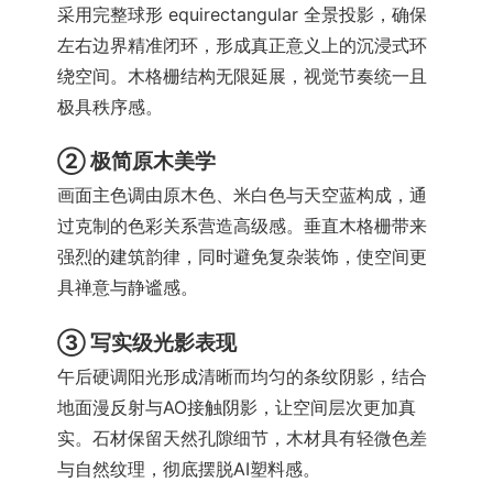
采用完整球形 equirectangular 全景投影，确保
左右边界精准闭环，形成真正意义上的沉浸式环
绕空间。木格栅结构无限延展，视觉节奏统一且
极具秩序感。
② 极简原木美学
画面主色调由原木色、米白色与天空蓝构成，通
过克制的色彩关系营造高级感。垂直木格栅带来
强烈的建筑韵律，同时避免复杂装饰，使空间更
具禅意与静谧感。
③ 写实级光影表现
午后硬调阳光形成清晰而均匀的条纹阴影，结合
地面漫反射与AO接触阴影，让空间层次更加真
实。石材保留天然孔隙细节，木材具有轻微色差
与自然纹理，彻底摆脱AI塑料感。