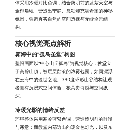
体采用冷暖对比色调，结合黎明前的蓝紫天空与
金橙晨曦，营造出宁静、孤独却充满希望的神秘
氛围，强调真实自然的空间透视与无缝全景结
构。
核心视觉亮点解析
雾海中的“孤岛圣堂”构图
整幅画面以“中心山丘孤岛”为视觉核心，教堂立
于高耸山顶，被层层翻滚的浓雾包围，如同漂浮
在云海中的遗世之地。360度环形山谷结构让观
者拥有沉浸式空间体验，极具史诗感与空间纵
深。
冷暖光影的情绪反差
环境整体采用寒冷蓝紫色调，营造黎明前的静谧
与寒意；而教堂内部透出的暖金色灯光，以及东