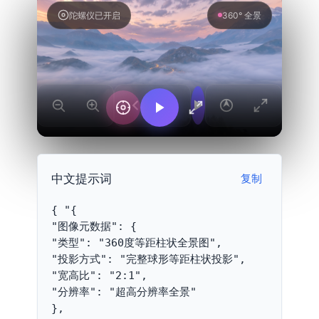
陀螺仪已开启
360° 全景
中文提示词
复制
{ "{

"图像元数据": {

"类型": "360度等距柱状全景图",

"投影方式": "完整球形等距柱状投影",

"宽高比": "2:1",

"分辨率": "超高分辨率全景"

},
