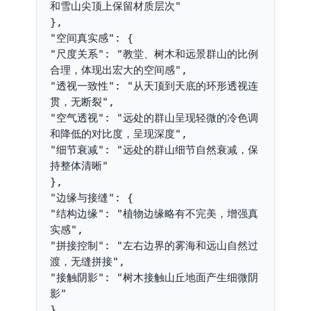
和雪山尖顶上保留材质层次"

},

"空间真实感": {

"尺度关系": "教堂、树木和远景群山的比例
合理，体现出宏大的空间感",

"透视一致性": "从天顶到天底的环形透视连
贯，无断裂",

"空气透视": "远处的群山呈现轻微的冷色调
和降低的对比度，呈现深度",

"细节衰减": "远处的群山细节自然衰减，保
持整体清晰"

},

"边缘与接缝": {

"结构边缘": "植物边缘略有不完美，增强真
实感",

"拼接控制": "左右边界的雾海和远山自然过
渡，无缝拼接",

"接触阴影": "树木接触山丘地面产生细微阴
影"

},
