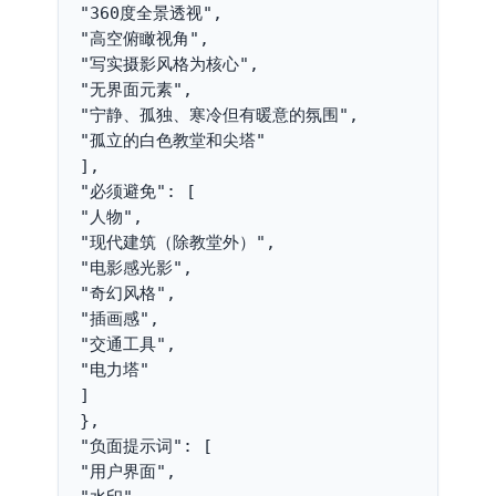
"360度全景透视",

"高空俯瞰视角",

"写实摄影风格为核心",

"无界面元素",

"宁静、孤独、寒冷但有暖意的氛围",

"孤立的白色教堂和尖塔"

],

"必须避免": [

"人物",

"现代建筑（除教堂外）",

"电影感光影",

"奇幻风格",

"插画感",

"交通工具",

"电力塔"

]

},

"负面提示词": [

"用户界面",
