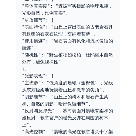
"整体真实度": "遵循写实摄影的物理规律，
光影自然，比例真实",

"材质细节": {

"表面特性": "山丘上露出表面的古老岩石具
有粗糙的石灰石纹理，交织着苔藓",

"使用痕迹": "岩石表面有风化和流水侵蚀的
痕迹",

"随机性": "野生植物如松柏、杜鹃灌木自然
分布，避免规律性"

},

"光影表现": {

"主光源": "低角度的晨曦（金橙色），光线
从东方轻柔地抚摸着山丘和教堂的尖顶",

"阴影细节": "山丘上的树木和岩石产生柔
和、自然的阴影，暗部保留细节",

"反射与反弹光": "雾海表面对晨曦有柔和的
漫反射，教堂窗户的暖光反弹在周围的树木
上",

"高光控制": "晨曦的高光在教堂塔尖十字架