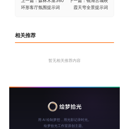
上一篇：森林木屋360
下一篇：镜湖古城映
文
环形客厅氛围提示词
霞天穹全景提示词
章
导
航
相关推荐
暂无相关推荐内容
用 AI 绘制梦想，用光影记录时光。
绘梦拾光工作室原创主题。