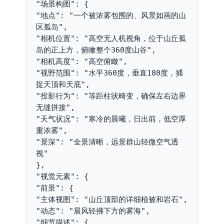
"场景构图": {

"地点": "一个被浓雾包围的、风景如画的山
区孤岛",

"相机位置": "高空无人机视角，位于山丘孤
岛的正上方，俯瞰整个360度山谷",

"相机高度": "高空俯瞰",

"视野范围": "水平360度，垂直180度，捕
捉天顶和天底",

"投影行为": "等距柱状畸变，确保左右边界
无缝拼接",

"天气状况": "寒冷的晨曦，日出前，低空厚
重浓雾",

"景深": "全景清晰，远景群山轻微空气透
视"

},

"视觉元素": {

"前景": {

"主体视图": "山丘顶部的详细植被和岩石",

"动态": "晨风轻拂下方的雾海",

"细节描述": {
