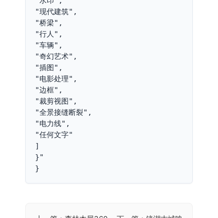
"水印",

"现代建筑",

"桥梁",

"行人",

"车辆",

"奇幻艺术",

"插图",

"电影处理",

"边框",

"裁剪视图",

"全景接缝断裂",

"电力线",

"任何文字"

]

}"

}