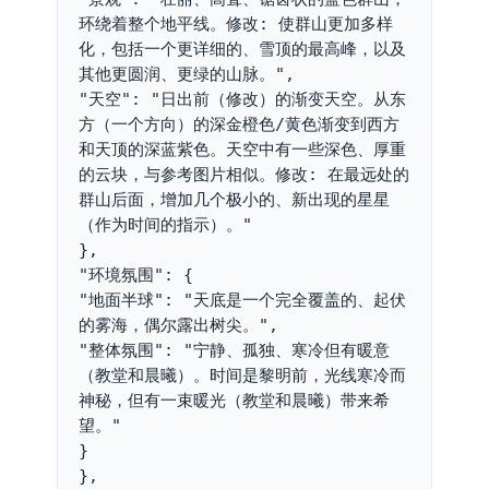
环绕着整个地平线。修改: 使群山更加多样
化，包括一个更详细的、雪顶的最高峰，以及
其他更圆润、更绿的山脉。",

"天空": "日出前（修改）的渐变天空。从东
方（一个方向）的深金橙色/黄色渐变到西方
和天顶的深蓝紫色。天空中有一些深色、厚重
的云块，与参考图片相似。修改: 在最远处的
群山后面，增加几个极小的、新出现的星星
（作为时间的指示）。"

},

"环境氛围": {

"地面半球": "天底是一个完全覆盖的、起伏
的雾海，偶尔露出树尖。",

"整体氛围": "宁静、孤独、寒冷但有暖意
（教堂和晨曦）。时间是黎明前，光线寒冷而
神秘，但有一束暖光（教堂和晨曦）带来希
望。"

}

},
