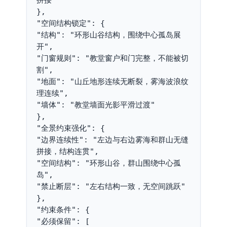
},

"空间结构锁定": {

"结构": "环形山谷结构，围绕中心孤岛展
开",

"门窗规则": "教堂窗户和门完整，不能被切
割",

"地面": "山丘地形连续无断裂，雾海波浪纹
理连续",

"墙体": "教堂墙面光影平滑过渡"

},

"全景约束强化": {

"边界连续性": "左边与右边雾海和群山无缝
拼接，结构连贯",

"空间结构": "环形山谷，群山围绕中心孤
岛",

"禁止断层": "左右结构一致，无空间跳跃"

},

"约束条件": {

"必须保留": [
