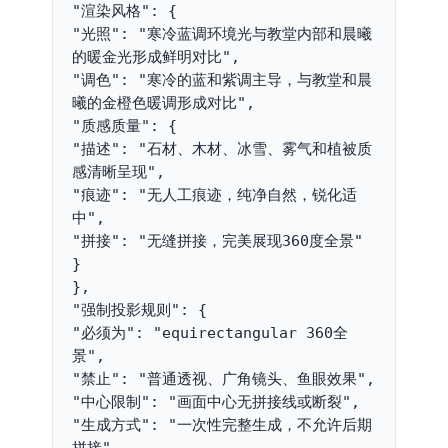
"渲染风格": {

"光照": "寒冷蓝调环境光与教堂内部和晨曦
的暖金光形成鲜明对比",

"调色": "寒冷的蓝和紫调主导，与教堂和晨
曦的金橙色暖调形成对比",

"质感质量": {

"描述": "石材、木材、冰雪、雾气和植被质
感清晰呈现",

"痕迹": "无人工痕迹，纯净自然，锐化适
中",

"拼接": "无缝拼接，完美展现360度全景"

}

},

"强制投影规则": {

"必须为": "equirectangular 360全
景",

"禁止": "普通透视、广角镜头、鱼眼效果",

"中心限制": "画面中心无拼接线或断裂",

"生成方式": "一次性完整生成，不允许后期
拼接"
