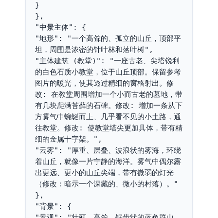
}

},

"中景主体": {

"地形": "一个高耸的、孤立的山丘，顶部平
坦，周围是浓密的针叶林和落叶树",

"主体建筑 (教堂)": "一座古老、尖塔锐利
的白色石质小教堂，位于山丘顶部。保留参考
图片的暖光，使其透过精细的窗格射出。修
改: 在教堂周围增加一个小而古老的墓地，带
有几块爬满苔藓的石碑。修改: 增加一条从下
方雾气中蜿蜒而上、几乎看不见的小土路，通
往教堂。修改: 使教堂塔尖更加具体，带有精
细的金属十字架。",

"云雾": "厚重、层叠、波浪状的雾海，环绕
着山丘，就像一片宁静的海洋。雾气中偶尔露
出更远、更小的山丘尖端，带有微弱的灯光
（修改：暗示一个深藏的、微小的村落）。"

},

"背景": {

"景观": "壮丽、高耸、锯齿状的蓝色群山，