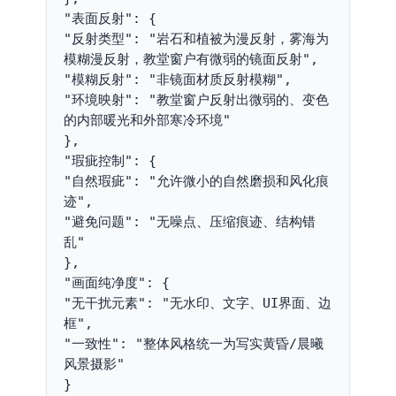
"表面反射": {

"反射类型": "岩石和植被为漫反射，雾海为
模糊漫反射，教堂窗户有微弱的镜面反射",

"模糊反射": "非镜面材质反射模糊",

"环境映射": "教堂窗户反射出微弱的、变色
的内部暖光和外部寒冷环境"

},

"瑕疵控制": {

"自然瑕疵": "允许微小的自然磨损和风化痕
迹",

"避免问题": "无噪点、压缩痕迹、结构错
乱"

},

"画面纯净度": {

"无干扰元素": "无水印、文字、UI界面、边
框",

"一致性": "整体风格统一为写实黄昏/晨曦
风景摄影"

}
