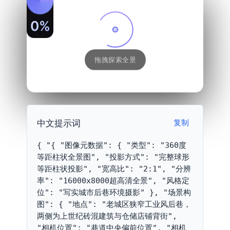
0%
拖拽探索全景
中文提示词
复制
{ "{ "图像元数据": { "类型": "360度
等距柱状全景图", "投影方式": "完整球形
等距柱状投影", "宽高比": "2:1", "分辨
率": "16000x8000超高清全景", "风格定
位": "写实城市后巷环境摄影" }, "场景构
图": { "地点": "老城区狭窄工业风后巷，
两侧为上世纪砖混建筑与仓储店铺背街", 
"相机位置": "巷道中央偏前位置", "相机