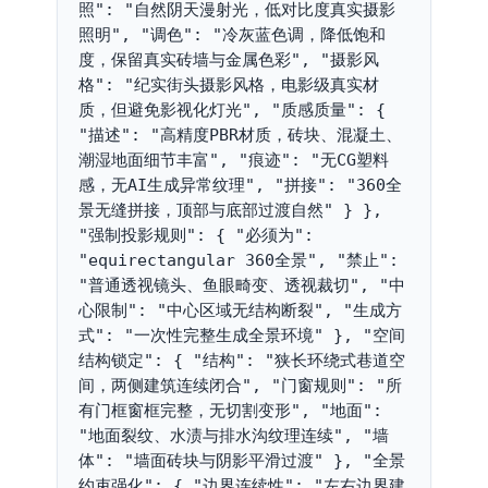
照": "自然阴天漫射光，低对比度真实摄影
照明", "调色": "冷灰蓝色调，降低饱和
度，保留真实砖墙与金属色彩", "摄影风
格": "纪实街头摄影风格，电影级真实材
质，但避免影视化灯光", "质感质量": { 
"描述": "高精度PBR材质，砖块、混凝土、
潮湿地面细节丰富", "痕迹": "无CG塑料
感，无AI生成异常纹理", "拼接": "360全
景无缝拼接，顶部与底部过渡自然" } }, 
"强制投影规则": { "必须为": 
"equirectangular 360全景", "禁止": 
"普通透视镜头、鱼眼畸变、透视裁切", "中
心限制": "中心区域无结构断裂", "生成方
式": "一次性完整生成全景环境" }, "空间
结构锁定": { "结构": "狭长环绕式巷道空
间，两侧建筑连续闭合", "门窗规则": "所
有门框窗框完整，无切割变形", "地面": 
"地面裂纹、水渍与排水沟纹理连续", "墙
体": "墙面砖块与阴影平滑过渡" }, "全景
约束强化": { "边界连续性": "左右边界建