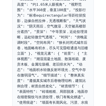
高度": "约1.65米人眼视角", "视野范
围": "水平360度，垂直180度", "投影行
为": "标准equirectangular等距柱状投
影，边缘自然拉伸，无透视断裂", "天气状
况": "阴天雨后，空气微湿，天空被高楼部
分遮挡", "景深": "中等景深，近处纹理清
晰，远处轻微空气透视", "时间": "傍晚蓝
调时段", "空间布局": "狭长封闭式城市后
巷，地面略有积水，尽头可见昏暗通道与旧楼
立面" }, "视觉元素": { "前景": { "主
体视图": "潮湿混凝土地面、散落纸箱、废
弃木板、金属垃圾桶、老旧排水沟", "动
态": "地面积水轻微反射环境光，空气中存
在微弱湿气", "细节描述": { "整体真实
度": "遵循真实城市后巷物理结构，建筑比
例合理，材质自然老化", "材质细节": { 
"表面特性": "砖墙粗糙、局部脱漆，地面存
在细密裂纹与水渍纹理，铁门有氧化锈迹", 
"使用痕迹": "墙面有长期风化、污渍、水痕