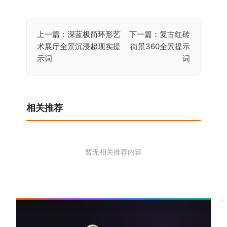
上一篇：深蓝极简环形艺
下一篇：复古红砖
文
术展厅全景沉浸超现实提
街景360全景提示
章
示词
词
导
航
相关推荐
暂无相关推荐内容