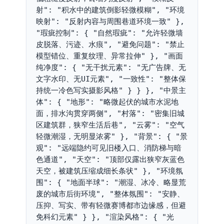
射": "积水中的建筑倒影轻微模糊", "环境
映射": "反射内容与周围巷道环境一致" }, 
"瑕疵控制": { "自然瑕疵": "允许轻微墙
皮脱落、污迹、水痕", "避免问题": "禁止
模型错位、重复纹理、异常拉伸" }, "画面
纯净度": { "无干扰元素": "无广告牌、无
文字水印、无UI元素", "一致性": "整体保
持统一冷色写实摄影风格" } } }, "中景主
体": { "地形": "略微起伏的城市水泥地
面，排水沟贯穿两侧", "村落": "密集旧城
区建筑群，狭窄生活后巷", "云雾": "空气
轻微潮湿，无明显浓雾" }, "背景": { "景
观": "远端隐约可见旧楼入口、消防梯与暗
色通道", "天空": "顶部仅露出狭窄灰蓝色
天空，被建筑压缩成细长条状" }, "环境氛
围": { "地面半球": "潮湿、冰冷、略显荒
废的城市后街环境", "整体氛围": "安静、
压抑、写实、带有轻微赛博都市边缘感，但避
免科幻元素" } }, "渲染风格": { "光