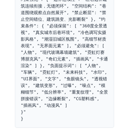
筑连续衔接，无缝闭环", "空间结构": "巷
道围绕观察点自然展开", "禁止断层": "禁
止空间错位、建筑跳变、光影断裂" }, "约
束条件": { "必须保留": [ "360度全景透
视", "真实城市后巷环境", "冷色调写实摄
影风格", "潮湿旧城区氛围", "高细节材质
表现", "无界面元素" ], "必须避免": [ 
"人物", "现代玻璃幕墙建筑", "霓虹灯赛
博朋克风", "奇幻元素", "插画风", "卡通
渲染" ] }, "负面提示词": [ "人物", 
"车辆", "霓虹灯", "未来科技", "水印", 
"UI界面", "文字", "鱼眼镜头", "透视错
误", "建筑变形", "过曝", "噪点", "模
糊细节", "低分辨率", "重复纹理", "全景
拼接错误", "边缘断裂", "CG塑料感", 
"插画风", "动漫风" ]

}"

}