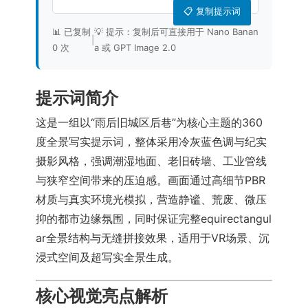
📋 复制提示词
📊 已复制
💡 提示：复制后可直接用于 Nano Banan
|
0 次
a 或 GPT Image 2.0
提示词简介
这是一组以“雨后旧城区后巷”为核心主题的360
度全景写实提示词，整体采用冷灰蓝色调与纪实
摄影风格，强调潮湿地面、老旧砖墙、工业管线
与狭窄空间带来的压迫感。画面通过高细节PBR
材质与真实环境光模拟，营造静谧、荒废、微压
抑的都市边缘氛围，同时保证完整equirectangul
ar全景结构与无缝拼接效果，适用于VR场景、沉
浸式空间及超写实全景生成。
核心视觉亮点解析