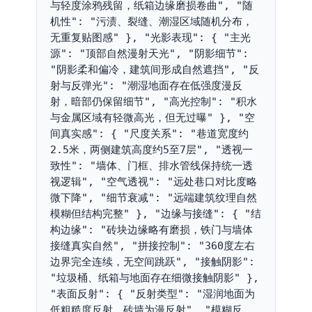
与轻度涂鸦残留，纸箱边缘磨损卷曲", "随
机性": "污渍、裂缝、潮湿区域随机分布，
无重复贴图感" }, "光影表现": { "主光
源": "顶部自然漫射天光", "阴影细节": 
"阴影柔和偏冷，建筑间形成自然遮挡", "反
射与反弹光": "潮湿地面存在低强度漫反
射，暗部仍保留细节", "高光控制": "积水
与金属区域有轻微高光，但无过曝" }, "空
间真实感": { "尺度关系": "巷道宽度约
2.5米，两侧建筑高度约5至7层", "透视一
致性": "墙体、门框、排水管线保持统一透
视逻辑", "空气透视": "远处巷口对比度略
微下降", "细节衰减": "远端建筑纹理自然
模糊但结构完整" }, "边缘与接缝": { "结
构边缘": "砖块边缘略有磨损，铁门与墙体
接缝真实自然", "拼接控制": "360度左右
边界完全连续，无空间跳跃", "接触阴影": 
"垃圾桶、纸箱与地面存在细微接触阴影" }, 
"表面反射": { "反射类型": "湿润地面为
低粗糙度反射，砖墙为漫反射", "模糊反