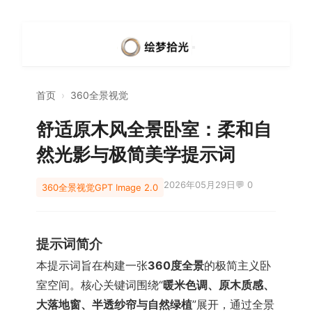
首页
›
360全景视觉
舒适原木风全景卧室：柔和自
然光影与极简美学提示词
2026年05月29日
💬 0
360全景视觉
GPT Image 2.0
提示词简介
本提示词旨在构建一张
360度全景
的极简主义卧
室空间。核心关键词围绕“
暖米色调、原木质感、
大落地窗、半透纱帘与自然绿植
”展开，通过全景