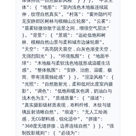
体保持统一自然摄影风格" } } }, "中景主
体": { "地形": "室内浅色木地板连续延
伸，纹理自然真实", "村落": "窗外隐约可
见安静郊区树林与模糊山丘轮廓", "云雾": 
"晨雾轻微弥散于远景之间，增强空气层次" 
}, "背景": { "景观": "远处低饱和树
林、模糊自然山景与柔和城市边缘轮廓", 
"天空": "高亮阴天晨空，白灰色渐变天空，
无强烈阳光" }, "环境氛围": { "地面半
球": "木地板与柔软浅色地毯形成温暖生活
感", "整体氛围": "安静、治愈、温暖、极
简、带有清晨独处感" } }, "渲染风格": { 
"光照": "自然散射光，柔和低对比度室内摄
影", "调色": "低饱和暖灰色调，奶油白与
浅木色为主", "质感质量": { "描述": 
"真实摄影级材质表现，布料纤维、木纹与玻
璃反射清晰自然", "痕迹": "无人工绘画
感，无CG塑料感，锐化适中", "拼接": 
"360度无缝拼接，边界连续自然" } }, "强
制投影规则": { "必须为": 