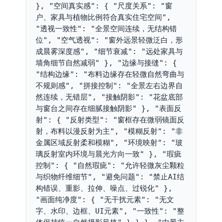
}, "空间真实感": { "尺度关系": "窗
户、家具与植物比例符合真实住宅空间", 
"透视一致性": "全景空间连续，无结构错
位", "空气透视": "窗外远景轻微泛白，形
成晨雾深度感", "细节衰减": "远处家具与
墙角细节自然减弱" }, "边缘与接缝": { 
"结构边缘": "布料边缘存在轻微自然弯曲与
不规则感", "拼接控制": "全景左右边界自
然连续，无错层", "接触阴影": "花盆底部
与窗台之间存在细腻接触阴影" }, "表面反
射": { "反射类型": "窗框存在微弱镜面反
射，布料以漫反射为主", "模糊反射": "非
金属区域反射柔和模糊", "环境映射": "玻
璃反射室内环境与晨光方向一致" }, "瑕疵
控制": { "自然瑕疵": "允许轻微灰尘颗粒
与织物纤维细节", "避免问题": "禁止AI结
构错误、重影、拉伸、噪点、过锐化" }, 
"画面纯净度": { "无干扰元素": "无文
字、水印、边框、UI元素", "一致性": "整