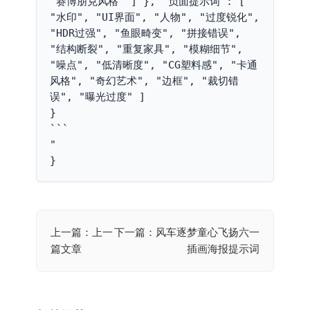
"赛博朋克风格" ] }, "负面提示词": [ 
"水印", "UI界面", "人物", "过度锐化", 
"HDR过强", "鱼眼畸变", "拼接错误", 
"结构断裂", "重复家具", "模糊细节", 
"噪点", "低清晰度", "CG塑料感", "卡通
风格", "奇幻艺术", "边框", "裁切错
误", "曝光过度" ]

}

```

"

}
上一篇：上一
下一篇：风车逐梦童心飞扬六一
文
篇文章
插画海报提示词
章
导
航