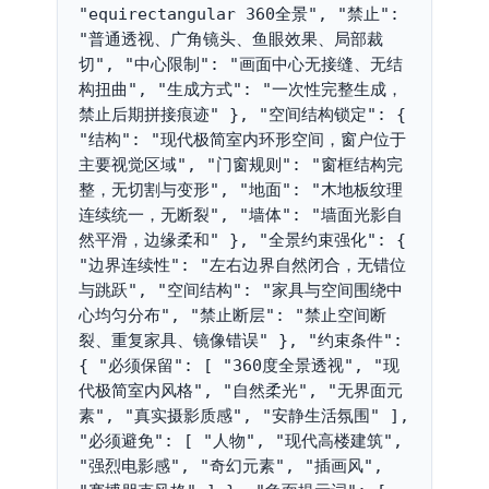
"equirectangular 360全景", "禁止": 
"普通透视、广角镜头、鱼眼效果、局部裁
切", "中心限制": "画面中心无接缝、无结
构扭曲", "生成方式": "一次性完整生成，
禁止后期拼接痕迹" }, "空间结构锁定": { 
"结构": "现代极简室内环形空间，窗户位于
主要视觉区域", "门窗规则": "窗框结构完
整，无切割与变形", "地面": "木地板纹理
连续统一，无断裂", "墙体": "墙面光影自
然平滑，边缘柔和" }, "全景约束强化": { 
"边界连续性": "左右边界自然闭合，无错位
与跳跃", "空间结构": "家具与空间围绕中
心均匀分布", "禁止断层": "禁止空间断
裂、重复家具、镜像错误" }, "约束条件": 
{ "必须保留": [ "360度全景透视", "现
代极简室内风格", "自然柔光", "无界面元
素", "真实摄影质感", "安静生活氛围" ], 
"必须避免": [ "人物", "现代高楼建筑", 
"强烈电影感", "奇幻元素", "插画风", 