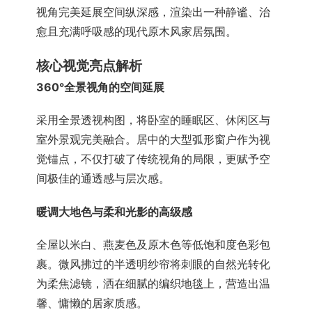
视角完美延展空间纵深感，渲染出一种静谧、治
愈且充满呼吸感的现代原木风家居氛围。
核心视觉亮点解析
360°全景视角的空间延展
采用全景透视构图，将卧室的睡眠区、休闲区与
室外景观完美融合。居中的大型弧形窗户作为视
觉锚点，不仅打破了传统视角的局限，更赋予空
间极佳的通透感与层次感。
暖调大地色与柔和光影的高级感
全屋以米白、燕麦色及原木色等低饱和度色彩包
裹。微风拂过的半透明纱帘将刺眼的自然光转化
为柔焦滤镜，洒在细腻的编织地毯上，营造出温
馨、慵懒的居家质感。