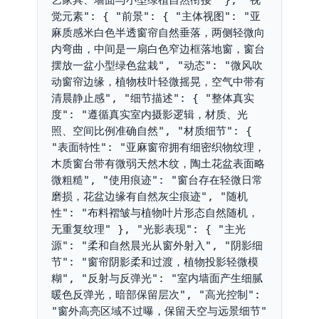
觉元素": { "前景": { "主体视图": "亚
麻质感米白色半透窗帘自然垂落，两侧轻微向
内弯曲，中间是一扇白色窄边框落地窗，窗台
摆放一盆小型绿色盆栽", "动态": "微风吹
动窗帘边缘，植物枝叶轻微摇晃，空气中带有
清晨静止感", "细节描述": { "整体真实
度": "遵循真实室内摄影逻辑，材质、光
照、空间比例准确自然", "材质细节": { 
"表面特性": "亚麻窗帘拥有细密织物纹理，
木质窗台带有微弱天然木纹，陶土花盆表面略
微粗糙", "使用痕迹": "窗台存在轻微日常
磨损，花盆边缘有自然灰尘痕迹", "随机
性": "布料褶皱与植物叶片形态自然随机，
无重复纹理" }, "光影表现": { "主光
源": "柔和自然晨光从窗外射入", "阴影细
节": "窗帘阴影柔和过渡，植物投影轻微模
糊", "反射与反弹光": "室内墙面产生细腻
暖色反弹光，暗部保留层次", "高光控制": 
"窗外高亮区域不过曝，保留天空与远景细节" 