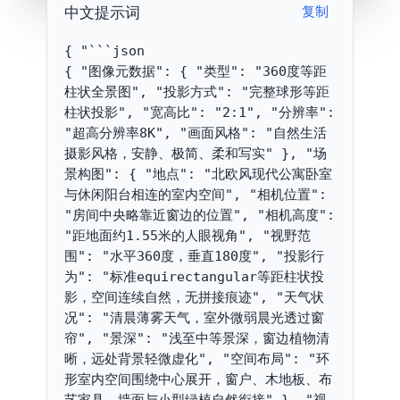
中文提示词
复制
{ "```json

{ "图像元数据": { "类型": "360度等距
柱状全景图", "投影方式": "完整球形等距
柱状投影", "宽高比": "2:1", "分辨率": 
"超高分辨率8K", "画面风格": "自然生活
摄影风格，安静、极简、柔和写实" }, "场
景构图": { "地点": "北欧风现代公寓卧室
与休闲阳台相连的室内空间", "相机位置": 
"房间中央略靠近窗边的位置", "相机高度": 
"距地面约1.55米的人眼视角", "视野范
围": "水平360度，垂直180度", "投影行
为": "标准equirectangular等距柱状投
影，空间连续自然，无拼接痕迹", "天气状
况": "清晨薄雾天气，室外微弱晨光透过窗
帘", "景深": "浅至中等景深，窗边植物清
晰，远处背景轻微虚化", "空间布局": "环
形室内空间围绕中心展开，窗户、木地板、布
艺家具、墙面与小型绿植自然衔接" }, "视