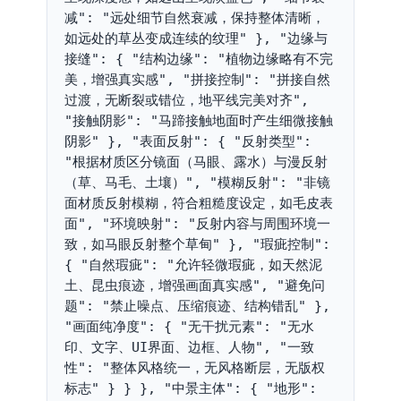
减": "远处细节自然衰减，保持整体清晰，
如远处的草丛变成连续的纹理" }, "边缘与
接缝": { "结构边缘": "植物边缘略有不完
美，增强真实感", "拼接控制": "拼接自然
过渡，无断裂或错位，地平线完美对齐", 
"接触阴影": "马蹄接触地面时产生细微接触
阴影" }, "表面反射": { "反射类型": 
"根据材质区分镜面（马眼、露水）与漫反射
（草、马毛、土壤）", "模糊反射": "非镜
面材质反射模糊，符合粗糙度设定，如毛皮表
面", "环境映射": "反射内容与周围环境一
致，如马眼反射整个草甸" }, "瑕疵控制": 
{ "自然瑕疵": "允许轻微瑕疵，如天然泥
土、昆虫痕迹，增强画面真实感", "避免问
题": "禁止噪点、压缩痕迹、结构错乱" }, 
"画面纯净度": { "无干扰元素": "无水
印、文字、UI界面、边框、人物", "一致
性": "整体风格统一，无风格断层，无版权
标志" } } }, "中景主体": { "地形": 