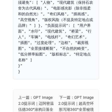
须避免": [ "人物", "现代建筑（保持石农
舍为古代风格）", "电影感光影（除非指柔
和的自然光）", "奇幻风格", "插画感", 
"高空视角", "版权风险（不提及特定地点或
品牌）" ] }, "负面提示词": [ "用户界
面", "水印", "现代建筑", "桥梁", "行
人", "车辆", "电线杆", "奇幻艺术", 
"插图", "过度处理", "边框", "裁剪视
图", "全景接缝断裂", "不自然的畸变", 
"低分辨率贴图", "版权标志", "特定地点
名称" ]

}"

}
上一篇：GPT Image
下一篇：GPT Image
文
2.0提示词｜迈阿密温
2.0提示词｜超高空环
章
伍德360°涂鸦日落全
形泻湖360°全景秘境