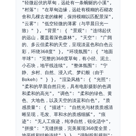
"轻微起伏的草甸，远处有一条蜿蜒的小溪", 
"村落": "在草甸边缘，远处有模糊的石砌农
舍和几棵古老的橡树，保持模糊以匹配景深", 
"云雾": "低空轻微的薄雾（与早晨日光一
致）" }, "背景": { "景观": "连绵起伏
的远山，覆盖着深色森林", "天空": "广阔
的、多云但柔和的天空，呈现淡蓝色和白色云
彩，环绕360度" }, "环境氛围": { "地面
半球": "完整的360度草甸，有小径、泥土、
小石块，地平线连续", "整体氛围": "宁
静、乡村、自然、浸入式、梦幻般（由于
Bokeh）" } }, "渲染风格": { "光照": 
"柔和的早晨自然日光，具有电影摄影的色调
和柔和的高光", "调色": "柔和的绿色、黄
色、大地色，以及天空的淡蓝和白色", "质
感质量": { "描述": "自然光与材质质感清
晰呈现，毛发、草和水的质感细腻", "痕
迹": "无人工痕迹，纯净自然，锐化适中", 
"拼接": "无缝拼接，完美展现360度全景，
地平线和结构连续" } }, "强制投影规则": 