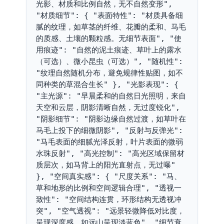
光影、材质和比例自然，无不自然变形", 
"材质细节": { "表面特性": "材质具备细
腻的纹理，如草茎的纤维、花瓣的柔和、马毛
的质感、土壤的颗粒感。无细节表面", "使
用痕迹": "自然的泥土痕迹、草叶上的露水
（可选）、微小昆虫（可选）", "随机性": 
"纹理自然随机分布，避免规律性贴图，如不
同种类的草混合生长" }, "光影表现": { 
"主光源": "早晨柔和的自然日光照明，来自
天空和云层，阴影清晰自然，无过度锐化", 
"阴影细节": "阴影边缘自然过渡，如草叶在
马毛上投下的细微阴影", "反射与反弹光": 
"马毛表面的细腻光泽反射，叶片表面的微弱
水珠反射", "高光控制": "高光区域保留材
质层次，如马背上的阳光直射点，无过曝" 
}, "空间真实感": { "尺度关系": "马、
草和地形的比例和空间逻辑合理", "透视一
致性": "空间结构连贯，环形结构无透视冲
突", "空气透视": "远景轻微降低对比度，
呈现深度感，如远山呈现淡蓝色", "细节衰