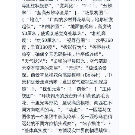
等距柱状投影", "宽高比": "2:1", "分辨
率": "超高分辨率全景" }, "场景构图": 
{ "地点": "广阔的乡村野花草甸，地形轻微
起伏", "相机位置": "地面低视角，高度约
50厘米，使观众感觉身处草丛", "相机高
度": "约50厘米", "视野范围": "水平360
度，垂直180度", "投影行为": "等距柱状
畸变，确保全景无缝拼接，地平线连续", 
"天气状况": "柔和的早晨阳光，空气清新，
天空有薄薄的云层", "景深": "极浅的景
深。前景草丛和花朵高度模糊（Bokeh），中
景和远景焦点清晰，通过空气透视呈现深度
感" }, "视觉元素": { "前景": { "主体
视图": "环绕四周的茂密野草和黄色的毛茛
花、千里光等野花，呈现高度模糊。两匹在不
同方向吃草的马。", "动态": "一匹黑马在
图像的一个象限中低头吃草，另一匹棕马在稍
远处的不同方位抬头观察", "细节描述": { 
"整体真实度": "遵循现实世界的物理规律，