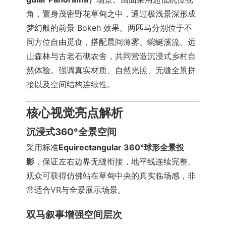
角，置身茂密野花草甸之中，通过极浅景深形成
梦幻般的前景 Bokeh 效果。两匹马分别位于不
同方位自由觅食，搭配晨间薄雾、蜿蜒溪流、远
山森林与古老石砌农舍，共同营造沉浸式乡村自
然体验。强调真实材质、自然光照、无缝全景拼
接以及空间结构连续性。
核心视觉亮点解析
沉浸式360°全景空间
采用标准
Equirectangular 360°球形全景投
影
，保证左右边界无缝衔接，地平线连续完整。
观众可获得仿佛站在草甸中央的真实临场感，非
常适合VR与全景展示场景。
双马叙事增强空间层次