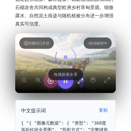
石砌农舍共同构成典型欧洲乡村草甸景观。细微
露水、自然泥土痕迹与随机植被分布进一步增强
真实可信度。
陀螺仪已开启
自动旋转中
中文提示词
复制
{ "{ "图像元数据": { "类型": "360度
等距柱状全景图", "投影方式": "完整球形