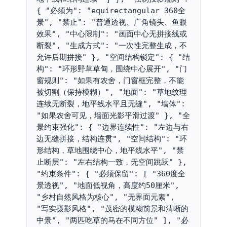
{ "必须为": "equirectangular 360全
景", "禁止": "普通透视、广角镜头、鱼眼
效果", "中心限制": "画面中心无拼接线或
断裂", "生成方式": "一次性完整生成，不
允许后期拼接" }, "空间结构锁定": { "结
构": "环形野草草甸，围绕中心展开", "门
窗规则": "如果有农舍，门窗框完整，不能
被切割（保持模糊）", "地面": "草地纹理
连续无断裂，地平线水平且无缝", "墙体": 
"如果农舍可见，墙面光影平滑过渡" }, "全
景约束强化": { "边界连续性": "左边与右
边无缝拼接，结构连贯", "空间结构": "环
形结构，草地围绕中心，地平线水平", "禁
止断层": "左右结构一致，无空间跳跃" }, 
"约束条件": { "必须保留": [ "360度全
景透视", "地面低视角，高度约50厘米", 
"乡村自然风格为核心", "无界面元素", 
"写实摄影风格", "茂密的模糊前景和清晰的
中景", "两匹吃草的马在不同方位" ], "必