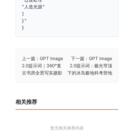
"人造光源"
]
}"
}
上一篇：GPT Image
下一篇：GPT Image
文
2.0提示词｜360°复
2.0提示词：极光穹顶
章
古书房全景写实摄影
下的冰岛极地科考营地
导
航
相关推荐
暂无相关推荐内容