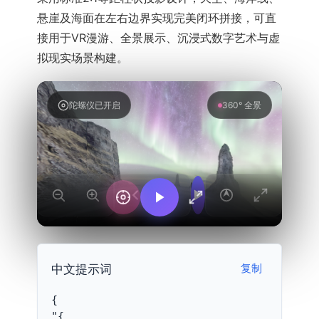
悬崖及海面在左右边界实现完美闭环拼接，可直
接用于VR漫游、全景展示、沉浸式数字艺术与虚
拟现实场景构建。
陀螺仪已开启
360° 全景
中文提示词
复制
{
"{