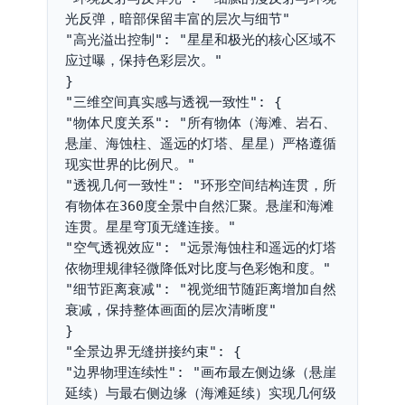
光反弹，暗部保留丰富的层次与细节"
"高光溢出控制": "星星和极光的核心区域不
应过曝，保持色彩层次。"
}
"三维空间真实感与透视一致性": {
"物体尺度关系": "所有物体（海滩、岩石、
悬崖、海蚀柱、遥远的灯塔、星星）严格遵循
现实世界的比例尺。"
"透视几何一致性": "环形空间结构连贯，所
有物体在360度全景中自然汇聚。悬崖和海滩
连贯。星星穹顶无缝连接。"
"空气透视效应": "远景海蚀柱和遥远的灯塔
依物理规律轻微降低对比度与色彩饱和度。"
"细节距离衰减": "视觉细节随距离增加自然
衰减，保持整体画面的层次清晰度"
}
"全景边界无缝拼接约束": {
"边界物理连续性": "画布最左侧边缘（悬崖
延续）与最右侧边缘（海滩延续）实现几何级