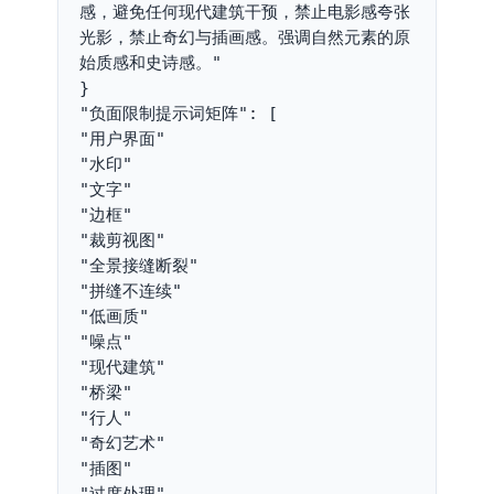
感，避免任何现代建筑干预，禁止电影感夸张
光影，禁止奇幻与插画感。强调自然元素的原
始质感和史诗感。"
}
"负面限制提示词矩阵": [
"用户界面"
"水印"
"文字"
"边框"
"裁剪视图"
"全景接缝断裂"
"拼缝不连续"
"低画质"
"噪点"
"现代建筑"
"桥梁"
"行人"
"奇幻艺术"
"插图"
"过度处理"