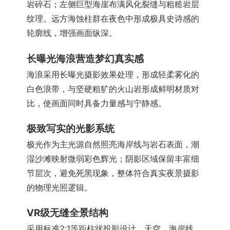
岩碎石；左侧巨型海崖布满风化裂缝与粗糙岩层
纹理。远方海蚀柱群在夜色中形成极具史诗感的
轮廓线，增强画面纵深。
长曝光海浪营造梦幻真实感
海浪采用长曝光摄影效果处理，形成轻柔雾化的
白色浪带，与坚硬粗犷的火山岩形成鲜明材质对
比，使画面同时具备力量感与宁静感。
极致写实的光影系统
极光作为主光源自然照亮海岸线与岩石表面，潮
湿沙滩映射微弱彩色辉光；阴影区域保留丰富细
节层次，避免死黑现象，整体符合真实夜景摄影
的物理光照逻辑。
VR级无缝全景结构
采用标准2:1等距柱状投影设计，天空、海岸线、