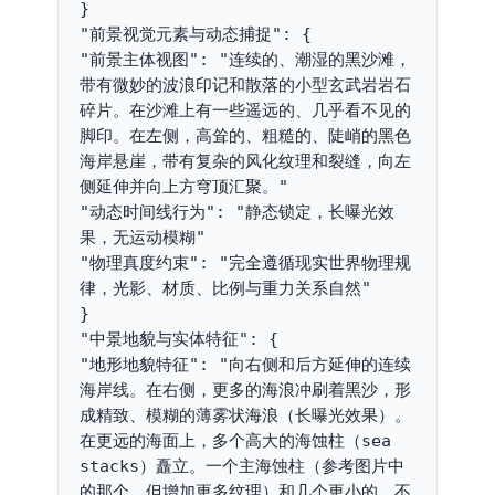
}
"前景视觉元素与动态捕捉": {
"前景主体视图": "连续的、潮湿的黑沙滩，
带有微妙的波浪印记和散落的小型玄武岩岩石
碎片。在沙滩上有一些遥远的、几乎看不见的
脚印。在左侧，高耸的、粗糙的、陡峭的黑色
海岸悬崖，带有复杂的风化纹理和裂缝，向左
侧延伸并向上方穹顶汇聚。"
"动态时间线行为": "静态锁定，长曝光效
果，无运动模糊"
"物理真度约束": "完全遵循现实世界物理规
律，光影、材质、比例与重力关系自然"
}
"中景地貌与实体特征": {
"地形地貌特征": "向右侧和后方延伸的连续
海岸线。在右侧，更多的海浪冲刷着黑沙，形
成精致、模糊的薄雾状海浪（长曝光效果）。
在更远的海面上，多个高大的海蚀柱（sea 
stacks）矗立。一个主海蚀柱（参考图片中
的那个，但增加更多纹理）和几个更小的、不