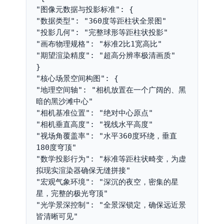
"图像元数据与投影标准": {
"数据类型": "360度等距柱状全景图"
"投影几何": "完整球形等距柱状投影"
"画布物理规格": "标准2比1宽高比"
"期望渲染精度": "超高分辨率极清画质"
}
"核心场景空间构图": {
"地理空间轴": "相机放置在一个广阔的、黑
暗的黑沙滩中心"
"相机基准位置": "绝对中心原点"
"相机垂直高度": "视线水平高度"
"视场角覆盖率": "水平360度环绕，垂直
180度穹顶"
"数学投影行为": "标准等距柱状畸变，为虚
拟现实渲染器确保无缝拼接"
"宏观气象环境": "深沉的夜空，密集的星
星，完整的极光穹顶"
"光学景深控制": "全景深锁定，确保远近景
皆清晰可见"