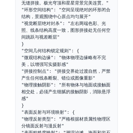
无缝拼接。极光穹顶和星星背景完美连贯。"
"环形空间结构": "空间呈现绝对的环形闭合
结构，景观围绕中心原点均匀展开"
"视觉断层绝对封杀": "左右两端色彩、光
照、线条结构高度一致，图形拼接处无任何空
间跳跃与视差断层"
}
"空间几何结构锁定规则": {
"微观结构边缘": "物体物理边缘略有不完
美，以增强写实摄影感"
"拼接控制点": "拼接交界处过渡自然，严禁
产生任何线条断裂、错位或图像重影"
"物理接触阴影": "所有物体与地面或接触面
相交处，必须产生细腻的接触阴影，消除悬浮
感"
}
"表面反射与环境映射": {
"物理反射类型": "严格根据材质属性物理区
分镜面反射与漫反射"
"表面粗糙度映射": "潮湿沙滩、海面和岩石