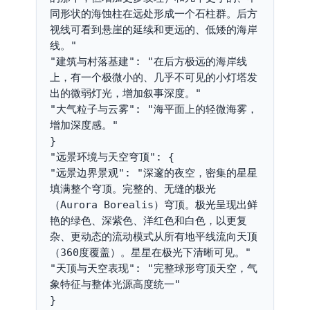
同形状的海蚀柱在远处形成一个石柱群。后方
视线可看到悬崖的延续和更远的、低矮的海岸
线。"
"建筑与村落基建": "在后方极远的海岸线
上，有一个极微小的、几乎不可见的小灯塔发
出的微弱灯光，增加叙事深度。"
"大气粒子与云雾": "海平面上的轻微海雾，
增加深度感。"
}
"远景环境与天空穹顶": {
"远景边界景观": "深邃的夜空，密集的星星
填满整个穹顶。完整的、无缝的极光
（Aurora Borealis）穹顶。极光呈现出鲜
艳的绿色、深紫色、洋红色和白色，以更复
杂、更动态的流动模式从所有地平线流向天顶
（360度覆盖）。星星在极光下清晰可见。"
"天顶与天空表现": "完整球形穹顶天空，气
象特征与整体光源高度统一"
}