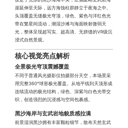
崖延伸至天际，远方海蚀柱群静立于夜海之中。
头顶覆盖无缝极光穹顶，绿色、紫色与洋红色光
带在繁星间流动，潮湿沙滩与海面映射微弱天
光，整体呈现超写实、超高清、无拼缝的VR级沉
浸式自然景观。
核心视觉亮点解析
全景极光穹顶震撼覆盖
不同于普通风光摄影仅拍摄部分天空，本场景采
用完整360°球形极光覆盖。从地平线到天顶形成
连续流动的极光结构，绿色、深紫与白色光带交
织，创造强烈的沉浸感与空间包裹感。
黑沙海岸与玄武岩地貌质感拉满
前景湿润黑沙拥有丰富颗粒细节，散布天然玄武