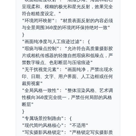
呈现柔和、模糊的极光和星光反射，效果完全
符合粗糙度设定。"
"环境闭环映射": "材质表面反射的内容必须
与全景周围360度的环境闭环保持绝对一致"
}
"画面纯净度与人工痕迹过滤": {
"瑕疵与噪点控制": "允许符合高质量摄影胶
片或相机传感器的轻微自然瑕疵和低噪点，严
禁数字噪点、色彩断层与压缩痕迹"
"无干扰视觉元素": "画面纯净，严禁出现水
印、日期、文字、用户界面、人工边框或任何
裁剪视窗"
"全局风格一致性": "整体渲染风格、艺术调
性横向360度完全统一，严禁任何局部的风格
断层"
}
"专属场景控制路由": {
"现代简约风格核心": "不适用"
"写实摄影风格锁定": "严格锁定写实摄影质