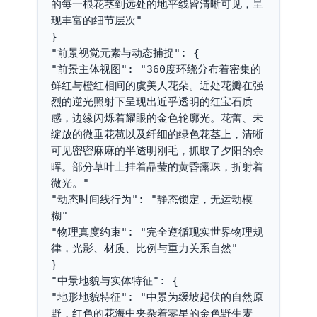
的每一根花茎到远处的地平线皆清晰可见，呈
现丰富的细节层次"
}
"前景视觉元素与动态捕捉": {
"前景主体视图": "360度环绕分布着密集的
鲜红与橙红相间的虞美人花朵。近处花瓣在强
烈的逆光照射下呈现出近乎透明的红宝石质
感，边缘闪烁着耀眼的金色轮廓光。花蕾、未
绽放的微垂花苞以及纤细的绿色花茎上，清晰
可见密密麻麻的半透明刚毛，抓取了夕阳的余
晖。部分草叶上挂着晶莹的黄昏露珠，折射着
微光。"
"动态时间线行为": "静态锁定，无运动模
糊"
"物理真度约束": "完全遵循现实世界物理规
律，光影、材质、比例与重力关系自然"
}
"中景地貌与实体特征": {
"地形地貌特征": "中景为缓坡起伏的自然原
野，红色的花海中夹杂着零星的金色野生麦