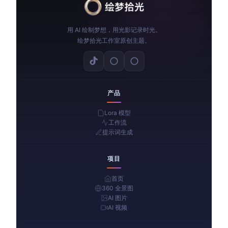
用 AI 绘制梦想，用光影记录时光。
绘梦拾光工作室原创主题。
产品
Lora 模型
工作流
提示词生成
项目
首页
360 全景图
AI 图片
AI 视频