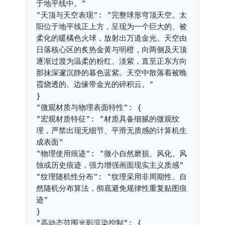
于地平线中。"
"天顶与天空表现": "完整球形穹顶天空。太
阳位于地平线正上方，呈现为一个巨大的、被
柔化的暖橘色火球，放射出万道金光。天空由
日落核心区的炙热金黄与明橙，向两侧及天顶
逐渐过渡为温柔的粉红、淡紫，直至正东方向
那抹深邃沉静的暮色蓝紫。天空中散落着被晚
霞烧透的、边缘带金光的碎积云。"
}
"微观材质与物理表面特性": {
"宏观材质特征": "材质具备细腻的微观纹
理，严禁出现无细节、平滑无质感的计算机生
成表面"
"物理使用痕迹": "微小自然磨损、风化、风
蚀或历史痕迹，强力增强画面现实主义质感"
"纹理随机性分布": "纹理采用非周期性、自
然随机分布算法，彻底避免规律性重复贴图痕
迹"
}
"高动态范围光影渲染控制": {