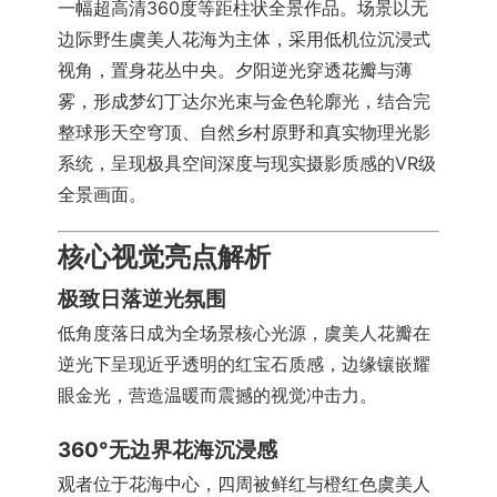
一幅超高清360度等距柱状全景作品。场景以无
边际野生虞美人花海为主体，采用低机位沉浸式
视角，置身花丛中央。夕阳逆光穿透花瓣与薄
雾，形成梦幻丁达尔光束与金色轮廓光，结合完
整球形天空穹顶、自然乡村原野和真实物理光影
系统，呈现极具空间深度与现实摄影质感的VR级
全景画面。
核心视觉亮点解析
极致日落逆光氛围
低角度落日成为全场景核心光源，虞美人花瓣在
逆光下呈现近乎透明的红宝石质感，边缘镶嵌耀
眼金光，营造温暖而震撼的视觉冲击力。
360°无边界花海沉浸感
观者位于花海中心，四周被鲜红与橙红色虞美人