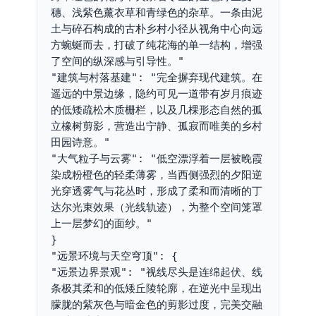
穗、浅紫色薰衣草和青绿色的杂草。一条由泥
土与碎石构成的古朴乡村小径从视角中心向远
方蜿蜒而去，打破了纯花海的单一结构，增强
了空间的纵深感与引导性。"
"建筑与村落基建": "完全摒弃现代建筑。在
遥远的中景边缘，隐约可见一道带有岁月痕迹
的低矮疏松木质栅栏，以及几棵形态自然的孤
立橡树剪影，营造出宁静、孤寂而唯美的乡村
田园诗意。"
"大气粒子与云雾": "低空漂浮着一层被晚霞
染成粉橙色的轻柔薄雾，当西侧强烈的夕阳逆
光穿透雾气与花丛时，形成了柔和而清晰的丁
达尔光束效果（光线轨迹），为整个空间笼罩
上一层梦幻的面纱。"
}
"远景环境与天空穹顶": {
"远景边界景观": "视线尽头是连绵起伏、线
条极其柔和的低矮丘陵轮廓，在逆光中呈现出
朦胧的紫灰色与暗金色的剪影过度，完美交融