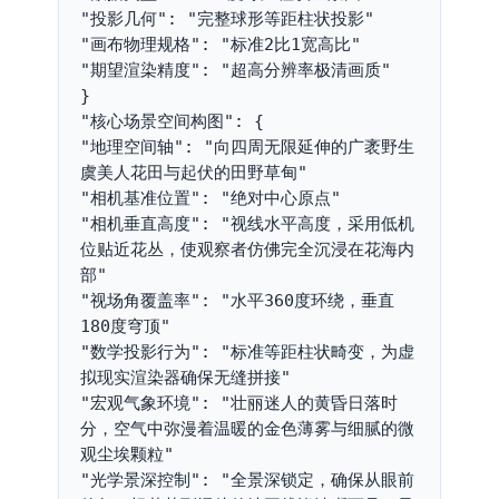
"投影几何": "完整球形等距柱状投影"
"画布物理规格": "标准2比1宽高比"
"期望渲染精度": "超高分辨率极清画质"
}
"核心场景空间构图": {
"地理空间轴": "向四周无限延伸的广袤野生
虞美人花田与起伏的田野草甸"
"相机基准位置": "绝对中心原点"
"相机垂直高度": "视线水平高度，采用低机
位贴近花丛，使观察者仿佛完全沉浸在花海内
部"
"视场角覆盖率": "水平360度环绕，垂直
180度穹顶"
"数学投影行为": "标准等距柱状畸变，为虚
拟现实渲染器确保无缝拼接"
"宏观气象环境": "壮丽迷人的黄昏日落时
分，空气中弥漫着温暖的金色薄雾与细腻的微
观尘埃颗粒"
"光学景深控制": "全景深锁定，确保从眼前