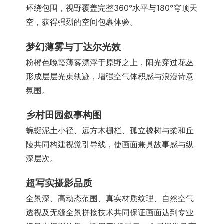
环绕包围，视野覆盖完整360°水平与180°穹顶天
空，获得强烈的空间包裹体验。
梦幻薄雾与丁达尔光效
粉橙色晚霞薄雾漂浮于原野之上，阳光穿过花丛
形成层层光束轨迹，增强空气体积感与浪漫诗意
氛围。
乡村田园叙事构图
蜿蜒泥土小径、远方木栅栏、孤立橡树与柔和丘
陵共同构建视觉引导线，使画面兼具故事感与纵
深层次。
超写实摄影品质
全景深、高动态范围、真实材质纹理、自然空气
透视及无缝全景拼接技术共同保证画面达到专业