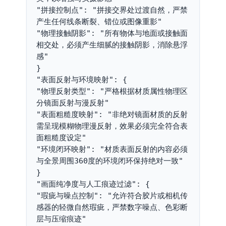
"拼接控制点": "拼接交界处过渡自然，严禁
产生任何线条断裂、错位或图像重影"
"物理接触阴影": "所有物体与地面或接触面
相交处，必须产生细腻的接触阴影，消除悬浮
感"
}
"表面反射与环境映射": {
"物理反射类型": "严格根据材质属性物理区
分镜面反射与漫反射"
"表面粗糙度映射": "非绝对镜面材质的反射
需呈现模糊物理漫反射，效果必须完全符合表
面粗糙度设定"
"环境闭环映射": "材质表面反射的内容必须
与全景周围360度的环境闭环保持绝对一致"
}
"画面纯净度与人工痕迹过滤": {
"瑕疵与噪点控制": "允许符合胶片或相机传
感器的轻微自然瑕疵，严禁数字噪点、色彩断
层与压缩痕迹"