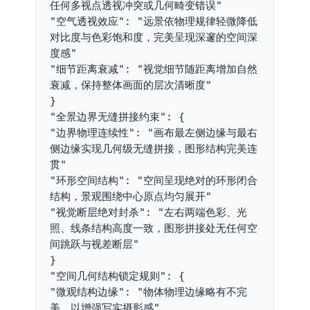
任何多视点透视冲突或几何畸变错误"
"空气透视效应": "远景依物理规律轻微降低
对比度与色彩饱和度，完美呈现深邃的空间深
度感"
"细节距离衰减": "视觉细节随距离增加自然
衰减，保持整体画面的层次清晰度"
}
"全景边界无缝拼接约束": {
"边界物理连续性": "画布最左侧边缘与最右
侧边缘实现几何级无缝拼接，图形结构完美连
贯"
"环形空间结构": "空间呈现绝对的环形闭合
结构，景观围绕中心原点均匀展开"
"视觉断层绝对封杀": "左右两端色彩、光
照、线条结构高度一致，图形拼接处无任何空
间跳跃与视差断层"
}
"空间几何结构锁定规则": {
"微观结构边缘": "物体物理边缘略有不完
美，以增强写实摄影感"