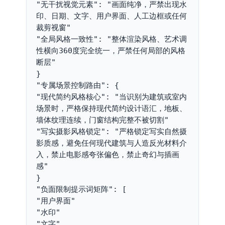
"无干扰视觉元素": "画面纯净，严禁出现水
印、日期、文字、用户界面、人工边框或任何
裁剪视窗"
"全局风格一致性": "整体渲染风格、艺术调
性横向360度完全统一，严禁任何局部的风格
断层"
}
"专属场景控制路由": {
"现代简约风格核心": "当识别为建筑或室内
场景时，严格保持现代简约设计语汇，地板、
墙体纹理连续，门窗结构完整不被切割"
"写实摄影风格锁定": "严格锁定写实自然摄
影质感，避免任何现代建筑与人造反光材料介
入，禁止电影感夸张偏色，禁止奇幻与插画
感"
}
"负面限制提示词矩阵": [
"用户界面"
"水印"
"文字"