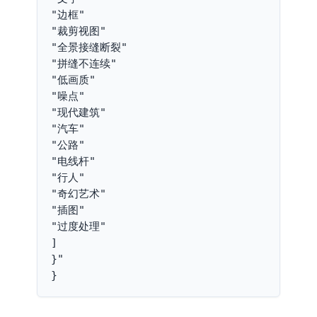
"边框"
"裁剪视图"
"全景接缝断裂"
"拼缝不连续"
"低画质"
"噪点"
"现代建筑"
"汽车"
"公路"
"电线杆"
"行人"
"奇幻艺术"
"插图"
"过度处理"
]
}"
}