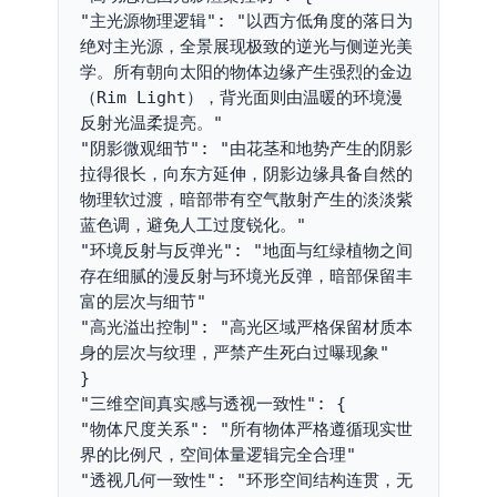
"主光源物理逻辑": "以西方低角度的落日为
绝对主光源，全景展现极致的逆光与侧逆光美
学。所有朝向太阳的物体边缘产生强烈的金边
（Rim Light），背光面则由温暖的环境漫
反射光温柔提亮。"
"阴影微观细节": "由花茎和地势产生的阴影
拉得很长，向东方延伸，阴影边缘具备自然的
物理软过渡，暗部带有空气散射产生的淡淡紫
蓝色调，避免人工过度锐化。"
"环境反射与反弹光": "地面与红绿植物之间
存在细腻的漫反射与环境光反弹，暗部保留丰
富的层次与细节"
"高光溢出控制": "高光区域严格保留材质本
身的层次与纹理，严禁产生死白过曝现象"
}
"三维空间真实感与透视一致性": {
"物体尺度关系": "所有物体严格遵循现实世
界的比例尺，空间体量逻辑完全合理"
"透视几何一致性": "环形空间结构连贯，无