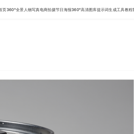
首页
360°全景
人物写真
电商拍摄
节日海报
360°高清图库
提示词生成工具
教程