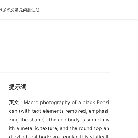
我的积分
常见问题
注册
提示词
英文
：Macro photography of a black Pepsi
can (with text elements removed, emphasi
zing the shape). The can body is smooth w
ith a metallic texture, and the round top an
d cylindrical body are regular. It is staticall